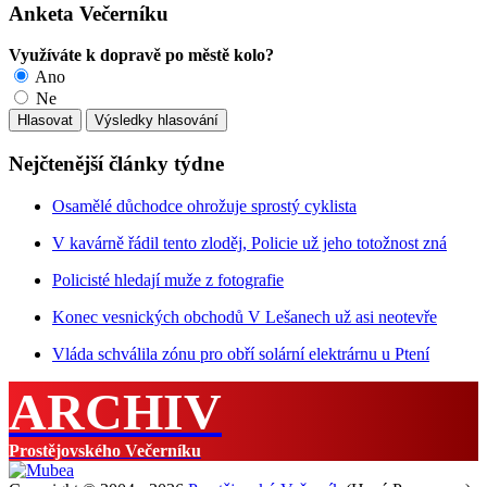
Anketa Večerníku
Využíváte k dopravě po městě kolo?
Ano
Ne
Nejčtenější články týdne
Osamělé důchodce ohrožuje sprostý cyklista
V kavárně řádil tento zloděj, Policie už jeho totožnost zná
Policisté hledají muže z fotografie
Konec vesnických obchodů V Lešanech už asi neotevře
Vláda schválila zónu pro obří solární elektrárnu u Ptení
ARCHIV
Prostějovského Večerníku