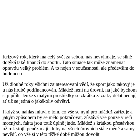
Krizový rok, který má celý svět za sebou, nás nevyjímaje, se silně
dotýká také financí do sportu. Tato situace tak může znamenat
opravdu velký problém. A to nejen v současnosti, ale především do
budoucna.
Už dlouhé roky všichni zainteresovaní vědí, že sport jako takový je
u nás hrubě podfinancován. Mládež není na úrovni, na jaké bychom
si ji přáli. Jenže s malými prostředky se zkrátka zázraky dělat nedají,
ať už se jedná o jakékoliv odvětví.
I když se nahlas mluví o tom, co vše se nyní pro mládež zařizuje a
jakým způsobem by se mělo pokračovat, zůstává vše pouze v řeči
mocných, fakta jsou totiž úplně jinde. Mládež s krátkou přestávkou
už rok stojí, peněz mají kluby na všech úrovních stále méně a samy
nevědí, co vše si v této těžké době můžou dovolit.