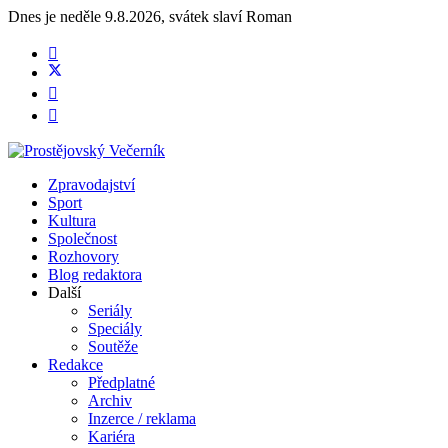
Dnes je
neděle 9.8.2026
,
svátek slaví
Roman
Zpravodajství
Sport
Kultura
Společnost
Rozhovory
Blog redaktora
Další
Seriály
Speciály
Soutěže
Redakce
Předplatné
Archiv
Inzerce / reklama
Kariéra