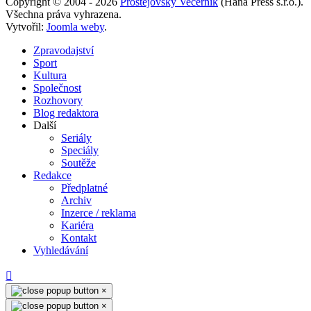
Copyright © 2004 - 2026
Prostějovský Večerník
(Haná Press s.r.o.).
Všechna práva vyhrazena.
Vytvořil:
Joomla weby
.
Zpravodajství
Sport
Kultura
Společnost
Rozhovory
Blog redaktora
Další
Seriály
Speciály
Soutěže
Redakce
Předplatné
Archiv
Inzerce / reklama
Kariéra
Kontakt
Vyhledávání
×
×