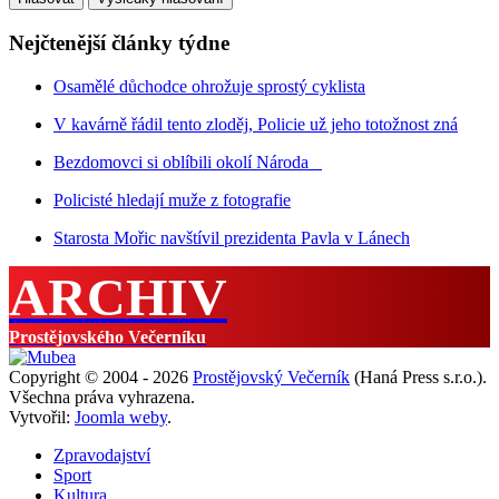
Nejčtenější články týdne
Osamělé důchodce ohrožuje sprostý cyklista
V kavárně řádil tento zloděj, Policie už jeho totožnost zná
Bezdomovci si oblíbili okolí Národa
Policisté hledají muže z fotografie
Starosta Mořic navštívil prezidenta Pavla v Lánech
ARCHIV
Prostějovského Večerníku
Copyright © 2004 - 2026
Prostějovský Večerník
(Haná Press s.r.o.).
Všechna práva vyhrazena.
Vytvořil:
Joomla weby
.
Zpravodajství
Sport
Kultura