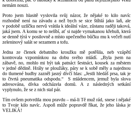
nemám nouzi.
Proto jsem hlasitě vyslovila svůj názor, že nějaké to kilo navíc
rozhodně není na závadu a než bych se sice štíhlá jako laň, ale
v podobě uzlíčku nervů vrátila k ideální váze, zůstanu raději taková,
jaká jsem. A komu se to nelíbí, ať si najde vymakanou křehuli, která
se denně týrá v posilovně a místo upečeného bůčku mu k večeři nutí
zeleninový salát se sezamem a tofu.
Jedna ze členek debatního kroužku mě potěšila, neb vzápětí
kontrovala vzpomínkou na dobu svého mládí. „Byla jsem na
zábavě, no, mohlo mi být tak patnáct šestnáct, kousek za městem
v jedné dědině. Hrály se ploužáky, páry se k sobě měly a najednou
do tlumené hudby zazněl jasný dívčí hlas: „Jestli hledáš prsa, tak je
to čtvrtá pneumatika odspodu.“ S mládencem, jemuž byla slova
adresována, dívka odcházela domů. A z následných setkání
vyplynulo, že se z nich stal pár.
Tím ovšem potvrdila mou pravdu – má-li Tě muž rád, snese i nějaké
to Tvoje kilo navíc. Aspoň může popravdě říkat, že jeho láska je
VELIKÁ!