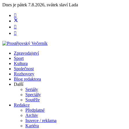
Dnes je
pátek 7.8.2026
,
svátek slaví
Lada
Zpravodajství
Sport
Kultura
Společnost
Rozhovory
Blog redaktora
Další
Seriály
Speciály
Soutěže
Redakce
Předplatné
Archiv
Inzerce / reklama
Kariéra