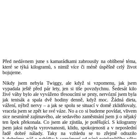
Před nedávnem jsme s kamarádkami zabrousily na oblíbené téma,
které se týká kilogramů, s nimiž více či méně úspěšně celý život
bojujeme.
Nikdy jsem nebyla Twiggy, ale když si vzpomenu, jak jsem
vypadala ještě před pár lety, jen si tiše povzdychnu. Šedesát kilo
živé váhy bylo ale vyváženo třesoucími se prsty, nervózní jsem byla
jak tenisák a spala dvě hodiny denně, když moc. Žádná dieta,
vážení, nýbrž nervy – a jak se spolu se situací v domě zklidňovaly,
vracela jsem se zpět ke své váze. No a co si budeme povídat, vlivem
sice nesmírně zajímavého, ale sedavého zaměstnání jsem ji o nějaký
ten špek překonala. Co jsem ale zjistila, je potěšující. S kilogramy
jsem jaksi nabyla vyrovnanosti, klidu, spokojenosti a v neposlední
řadě dobré nálady. Taky na vzhledu se to zřejmě odrazilo
k dobrému, páč o nabídky k seznámení od pánů nejrůznějšího věku