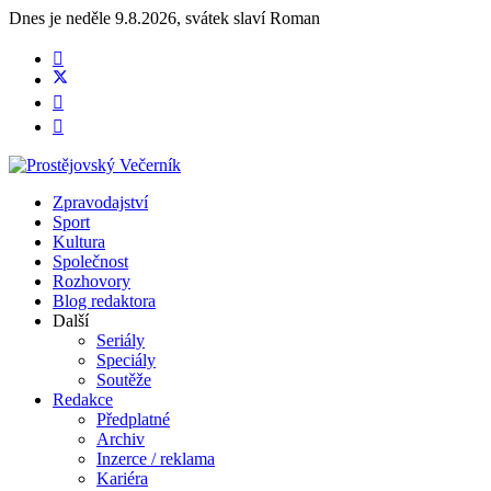
Dnes je
neděle 9.8.2026
,
svátek slaví
Roman
Zpravodajství
Sport
Kultura
Společnost
Rozhovory
Blog redaktora
Další
Seriály
Speciály
Soutěže
Redakce
Předplatné
Archiv
Inzerce / reklama
Kariéra