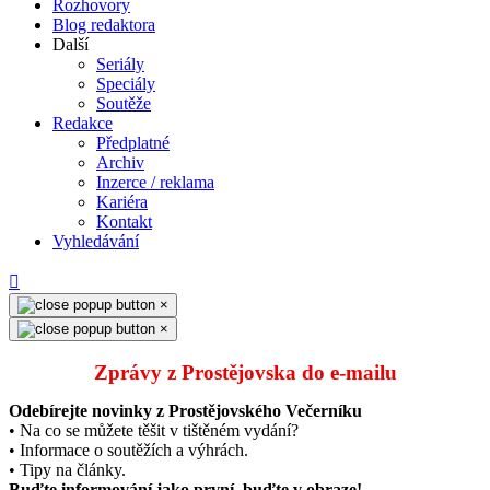
Rozhovory
Blog redaktora
Další
Seriály
Speciály
Soutěže
Redakce
Předplatné
Archiv
Inzerce / reklama
Kariéra
Kontakt
Vyhledávání
×
×
Zprávy z Prostějovska do e‑mailu
Odebírejte novinky z Prostějovského Večerníku
• Na co se můžete těšit v tištěném vydání?
• Informace o soutěžích a výhrách.
• Tipy na články.
Buďte informování jako první, buďte v obraze!