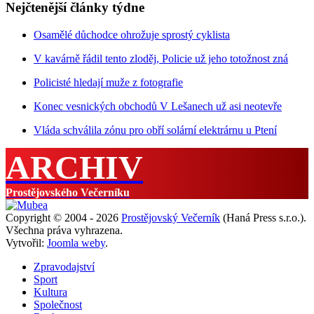
Nejčtenější články týdne
Osamělé důchodce ohrožuje sprostý cyklista
V kavárně řádil tento zloděj, Policie už jeho totožnost zná
Policisté hledají muže z fotografie
Konec vesnických obchodů V Lešanech už asi neotevře
Vláda schválila zónu pro obří solární elektrárnu u Ptení
ARCHIV
Prostějovského Večerníku
Copyright © 2004 - 2026
Prostějovský Večerník
(Haná Press s.r.o.).
Všechna práva vyhrazena.
Vytvořil:
Joomla weby
.
Zpravodajství
Sport
Kultura
Společnost