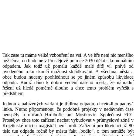
Tak zase tu máme velké vzbouření na vsi! A ve hře není nic menšího
než téma, co budeme v Prostějově po roce 2030 dělat s komunálním
odpadem. Jak totiž už pomalu každé malé dítě ví, právě od
uvedeného roku skončí možnost skládkování. A všechna města a
obce budou nuceny poohlédnout se po jiném způsobu likvidace
odpadu. Budiž dáno k dobru vedení našeho města, že náhradní
řešení už hledá poměrně dlouho a chce tento problém vyřešit s
předstihem.
Jednou z nabízených variant je třídírna odpadu, chcete-li odpadová
linka. Nutno připomenout, že podobné projekty v nedávném čase
neuspěly u občanů Hrdibořic ani Mostkovic. Společnost FCC
Prostějov chce toto zařízení nechat vybudovat v průmyslové zóně v
Kojetínské ulici a magistrát není proti. Zařízení pro likvidaci až 80
tisíc tun odpadu ročně by městu fakt „bodlo“, o tom nemůže být