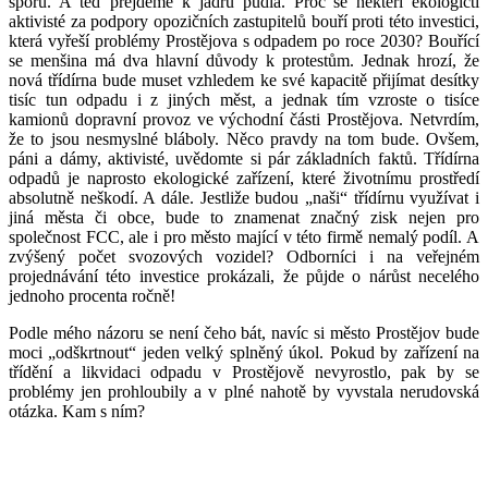
sporu. A teď přejděme k jádru pudla. Proč se někteří ekologičtí
aktivisté za podpory opozičních zastupitelů bouří proti této investici,
která vyřeší problémy Prostějova s odpadem po roce 2030? Bouřící
se menšina má dva hlavní důvody k protestům. Jednak hrozí, že
nová třídírna bude muset vzhledem ke své kapacitě přijímat desítky
tisíc tun odpadu i z jiných měst, a jednak tím vzroste o tisíce
kamionů dopravní provoz ve východní části Prostějova. Netvrdím,
že to jsou nesmyslné bláboly. Něco pravdy na tom bude. Ovšem,
páni a dámy, aktivisté, uvědomte si pár základních faktů. Třídírna
odpadů je naprosto ekologické zařízení, které životnímu prostředí
absolutně neškodí. A dále. Jestliže budou „naši“ třídírnu využívat i
jiná města či obce, bude to znamenat značný zisk nejen pro
společnost FCC, ale i pro město mající v této firmě nemalý podíl. A
zvýšený počet svozových vozidel? Odborníci i na veřejném
projednávání této investice prokázali, že půjde o nárůst necelého
jednoho procenta ročně!
Podle mého názoru se není čeho bát, navíc si město Prostějov bude
moci „odškrtnout“ jeden velký splněný úkol. Pokud by zařízení na
třídění a likvidaci odpadu v Prostějově nevyrostlo, pak by se
problémy jen prohloubily a v plné nahotě by vyvstala nerudovská
otázka. Kam s ním?