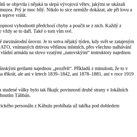
átů se objevila i nějaká ta slepá vývojová větev, jakými se ukázali
muzea. Prý je moc bílý. Nikdo to sice nemůže dokázat, ale při lovu a
teprve vrátit.
pnost vyhodnotit předchozí chyby a poučit se z nich. Každý z
e vždy se to daří. Také o tom vím své.
é mezinárodní úrovni. Je to sotva nějaký týden, kdy svět se zatajeným
 NATO, vnímaných drtivou většinou místních, přes všechno nalhávání
ená vládní armáda na slovo vzatými „natovskými“ instruktory najednou
ánskými gerilami najednou „prozřeli“. Příkladů z minulosti, že to v
a třikrát, ale ani v letech 1839–1842, ani 1878–1881, ani v roce 1919
studené války bylo tak říkajíc povinností druhé strany v lokálních
 hnutím Tálibán.
merického personálu z Kábulu probíhala už takřka pod dohledem