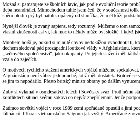
Možná si pamatujete ze školních lavic, jak podle evoluční teorie probíh
třeba neandrtálci. Mimochodem tuhle jsem četl, že v současnosti toli
sběru plodin prý byl natolik opálený od sluníčka, že měl kůži podstat
Nynější člověk je zvaný sapiens, tedy rozumný. Můžeme o tom samoz
vlastní zkušenosti asi ví, jak moc to někdy může být složité. I když j
Mnohem horší je, pokud si minulé chyby nedokážou vyhodnotit ti, kteř
dechem sledoval pád prozápadní loutkové vlády v Afghánistánu, která
„světového společenství“, jako okupanty. Po jejich stažení měli tálib
vzala do zaječích.
O motivech rychlého stažení amerických vojáků můžeme spekulovat, jist
Afghánistánu není vůbec jednoduché, totiž měli dostatek. Britové se 
se jim to nepodařilo. Přesto britský ministr obrany po dalším vynuce
Zuby si vylámal v osmdesátých letech i Sovětský svaz. Proti němu stá
konfliktech situaci svému sokovi co nejvíc znepříjemnit. Jenže podp
Zatímco sovětští vojáci v roce 1989 zemi spořádaně opustili a jimi p
tálibánců. Přízrak vietnamského Saigonu jak vyšitý. Američané znov