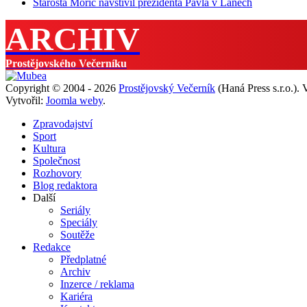
Starosta Mořic navštívil prezidenta Pavla v Lánech
ARCHIV
Prostějovského Večerníku
Copyright © 2004 - 2026
Prostějovský Večerník
(Haná Press s.r.o.).
Vytvořil:
Joomla weby
.
Zpravodajství
Sport
Kultura
Společnost
Rozhovory
Blog redaktora
Další
Seriály
Speciály
Soutěže
Redakce
Předplatné
Archiv
Inzerce / reklama
Kariéra