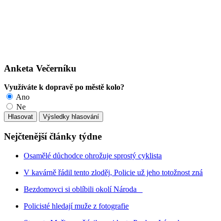
Anketa Večerníku
Využíváte k dopravě po městě kolo?
Ano
Ne
Nejčtenější články týdne
Osamělé důchodce ohrožuje sprostý cyklista
V kavárně řádil tento zloděj, Policie už jeho totožnost zná
Bezdomovci si oblíbili okolí Národa
Policisté hledají muže z fotografie