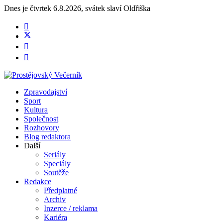
Dnes je
čtvrtek 6.8.2026
,
svátek slaví
Oldřiška
Zpravodajství
Sport
Kultura
Společnost
Rozhovory
Blog redaktora
Další
Seriály
Speciály
Soutěže
Redakce
Předplatné
Archiv
Inzerce / reklama
Kariéra