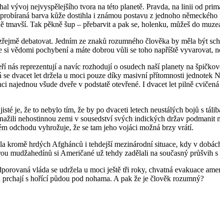
al vývoj nejvyspělejšího tvora na této planetě. Pravda, na linii od prim
k probíraná barva kůže dostihla i známou postavu z jednoho německého 
ně tmavší. Tak pěkně šup – přebarvit a pak se, holenku, můžeš do muzea 
řejmě debatovat. Jedním ze znaků rozumného člověka by měla být scho
ste si vědomi pochybení a máte dobrou vůli se toho napříště vyvarovat, n
í nás reprezentují a navíc rozhodují o osudech naší planety na špičkov
 se dvacet let držela u moci pouze díky masivní přítomnosti jednotek
ánci najednou všude dveře v podstatě otevřené. I dvacet let pilně cvič
é je, že to nebylo tím, že by po dvaceti letech neustálých bojů s tálib
snažili nehostinnou zemi v sousedství svých indických držav podmanit n
ném odchodu vyhrožuje, že se tam jeho vojáci možná brzy vrátí.
la kromě hrdých Afghánců i tehdejší mezinárodní situace, kdy v dobách 
orou mudžahedínů si Američané už tehdy zadělali na současný průšvih s
odporovaná vláda se udržela u moci ještě tři roky, chvatná evakuace a
u prchají s hořící půdou pod nohama. A pak že je člověk rozumný?