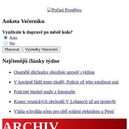
Anketa Večerníku
Využíváte k dopravě po městě kolo?
Ano
Ne
Nejčtenější články týdne
Osamělé důchodce ohrožuje sprostý cyklista
V kavárně řádil tento zloděj, Policie už jeho totožnost zná
Policisté hledají muže z fotografie
Konec vesnických obchodů V Lešanech už asi neotevře
Vláda schválila zónu pro obří solární elektrárnu u Ptení
ARCHIV