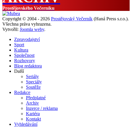
Prostějovského Večerníku
Copyright © 2004 - 2026
Prostějovský Večerník
(Haná Press s.r.o.).
Všechna práva vyhrazena.
Vytvořil:
Joomla weby
.
Zpravodajství
Sport
Kultura
Společnost
Rozhovory
Blog redaktora
Další
Seriály
Speciály
Soutěže
Redakce
Předplatné
Archiv
Inzerce / reklama
Kariéra
Kontakt
Vyhledávání