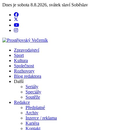
Dnes je
sobota 8.8.2026
,
svátek slaví
Soběslav
Zpravodajství
Sport
Kultura
Společnost
Rozhovory
Blog redaktora
Další
Seriály
Speciály
Soutěže
Redakce
Předplatné
Archiv
Inzerce / reklama
Kariéra
Kontakt