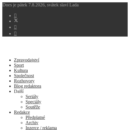
Dnes je
pátek 7.8.2026
,
svátek slaví
Lada
Zpravodajství
Sport
Kultura
Společnost
Rozhovory
Blog redaktora
Další
Seriály
Speciály
Soutěže
Redakce
Předplatné
Archiv
Inzerce / reklama