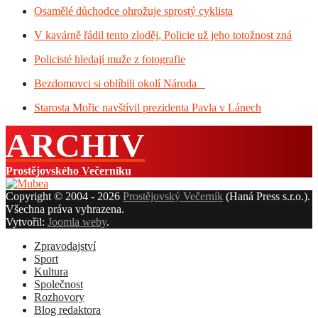
Osamělé důchodce ohrožuje sprostý cyklista
V kavárně řádil tento zloděj, Policie už jeho totožnost zná
Policisté hledají muže z fotografie
Bezdomovci si oblíbili okolí Národa
Starosta Mořic navštívil prezidenta Pavla v Lánech
ARCHIV
Prostějovského Večerníku
Copyright © 2004 - 2026
Prostějovský Večerník
(Haná Press s.r.o.).
Všechna práva vyhrazena.
Vytvořil:
Joomla weby
.
Zpravodajství
Sport
Kultura
Společnost
Rozhovory
Blog redaktora