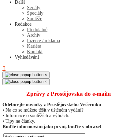
Další
Seriály
Speciály
Soutěže
Redakce
Předplatné
Archiv
Inzerce / reklama
Kariéra
Kontakt
Vyhledávání
×
×
Zprávy z Prostějovska do e‑mailu
Odebírejte novinky z Prostějovského Večerníku
• Na co se můžete těšit v tištěném vydání?
• Informace o soutěžích a výhrách.
• Tipy na články.
Buďte informování jako první, buďte v obraze!