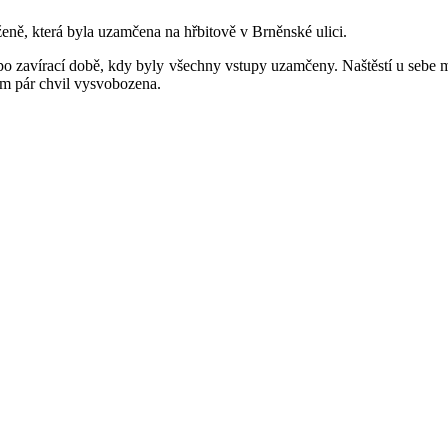
ženě, která byla uzamčena na hřbitově v Brněnské ulici.
po zavírací době, kdy byly všechny vstupy uzamčeny. Naštěstí u sebe mě
em pár chvil vysvobozena.