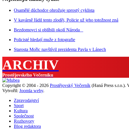
Osamělé důchodce ohrožuje sprostý cyklista
V kavárně řádil tento zloděj, Policie už jeho totožnost zná
Bezdomovci si oblíbili okolí Národa
Policisté hledají muže z fotografie
Starosta Mořic navštívil prezidenta Pavla v Lánech
ARCHIV
Prostějovského Večerníku
Copyright © 2004 - 2026
Prostějovský Večerník
(Haná Press s.r.o.).
Vytvořil:
Joomla weby
.
Zpravodajství
Sport
Kultura
Společnost
Rozhovory
Blog redaktora