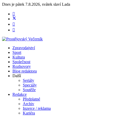
Dnes je
pátek 7.8.2026
,
svátek slaví
Lada
Zpravodajství
Sport
Kultura
Společnost
Rozhovory
Blog redaktora
Další
Seriály
Speciály
Soutěže
Redakce
Předplatné
Archiv
Inzerce / reklama
Kariéra