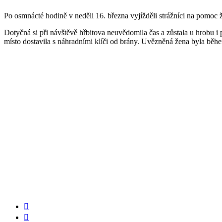
Po osmnácté hodině v neděli 16. března vyjížděli strážníci na pomoc 
Dotyčná si při návštěvě hřbitova neuvědomila čas a zůstala u hrobu i 
místo dostavila s náhradními klíči od brány. Uvězněná žena byla běh