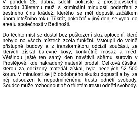
V pondělí 28. dubna sdělili policisté z prostějovského
obvodu 33letému muži s kriminální minulostí podezření z
trestného činu krádež, kterého se měl dopustit začátkem
února letošního roku. Třikrát, pokaždé v jiný den, se vydal do
areálu společnosti v Bedihošti.
Do těchto míst se dostal bez poškození skrz oplocení, které
nebylo na všech místech zcela funkční. Vstoupil do volně
přístupné budovy a z transformátoru odcizil součásti, ze
kterých získal barevné kovy, konkrétně mosaz a měď.
Většinou ještě ten samý den navštívil sběrnu surovin v
Prostějově, kde nakradený materiál prodal. Celková částka,
kterou za odcizený materiál získal, byla necelých 52 500
korun. V minulosti se již obdobného skutku dopustil a byl za
něj odsouzen k nepodmíněnému trestu odnětí svobody.
Soudce může rozhodnout až o tříletém trestu odnětí svobody.