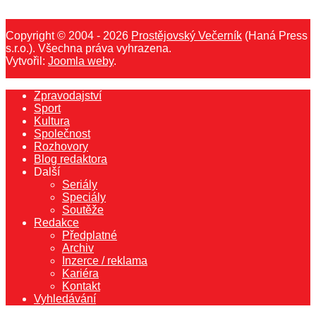
Copyright © 2004 - 2026
Prostějovský Večerník
(Haná Press
s.r.o.). Všechna práva vyhrazena.
Vytvořil:
Joomla weby
.
Zpravodajství
Sport
Kultura
Společnost
Rozhovory
Blog redaktora
Další
Seriály
Speciály
Soutěže
Redakce
Předplatné
Archiv
Inzerce / reklama
Kariéra
Kontakt
Vyhledávání