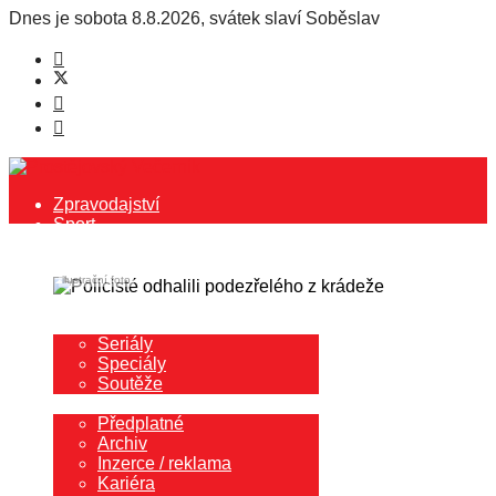
Dnes je
sobota 8.8.2026
,
svátek slaví
Soběslav
Zpravodajství
Sport
Kultura
Společnost
ilustrační foto
Rozhovory
Blog redaktora
Další
Seriály
Speciály
Soutěže
Redakce
Předplatné
Archiv
Inzerce / reklama
Kariéra