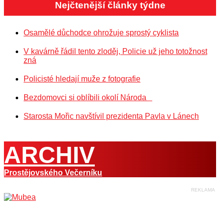
Nejčtenější články týdne
Osamělé důchodce ohrožuje sprostý cyklista
V kavárně řádil tento zloděj, Policie už jeho totožnost
zná
Policisté hledají muže z fotografie
Bezdomovci si oblíbili okolí Národa
Starosta Mořic navštívil prezidenta Pavla v Lánech
ARCHIV
Prostějovského Večerníku