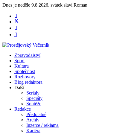
Dnes je
neděle 9.8.2026
,
svátek slaví
Roman
Zpravodajství
Sport
Kultura
Společnost
Rozhovory
Blog redaktora
Další
Seriály
Speciály
Soutěže
Redakce
Předplatné
Archiv
Inzerce / reklama
Kariéra