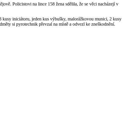
ově. Policistovi na lince 158 žena sdělila, že se věci nacházejí v
o 3 kusy iniciátoru, jeden kus výbušky, malorážkovou munici, 2 kusy
dměty si pyrotechnik převzal na místě a odvezl ke zneškodnění.