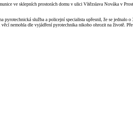
munice ve sklepních prostorách domu v ulici Vítězslava Nováka v Prostěj
a pyrotechnická služba a policejní specialista upřesnil, že se jednalo 
ěcí nemohla dle vyjádření pyrotechnika nikoho ohrozit na životě. Pře