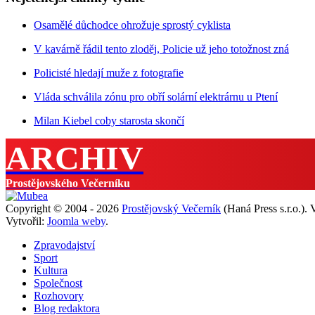
Osamělé důchodce ohrožuje sprostý cyklista
V kavárně řádil tento zloděj, Policie už jeho totožnost zná
Policisté hledají muže z fotografie
Vláda schválila zónu pro obří solární elektrárnu u Ptení
Milan Kiebel coby starosta skončí
ARCHIV
Prostějovského Večerníku
Copyright © 2004 - 2026
Prostějovský Večerník
(Haná Press s.r.o.).
Vytvořil:
Joomla weby
.
Zpravodajství
Sport
Kultura
Společnost
Rozhovory
Blog redaktora