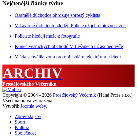
Nejčtenější články týdne
Osamělé důchodce ohrožuje sprostý cyklista
V kavárně řádil tento zloděj, Policie už jeho totožnost zná
Policisté hledají muže z fotografie
Konec vesnických obchodů V Lešanech už asi neotevře
Vláda schválila zónu pro obří solární elektrárnu u Ptení
ARCHIV
Prostějovského Večerníku
Copyright © 2004 - 2026
Prostějovský Večerník
(Haná Press s.r.o.).
Všechna práva vyhrazena.
Vytvořil:
Joomla weby
.
Zpravodajství
Sport
Kultura
Společnost