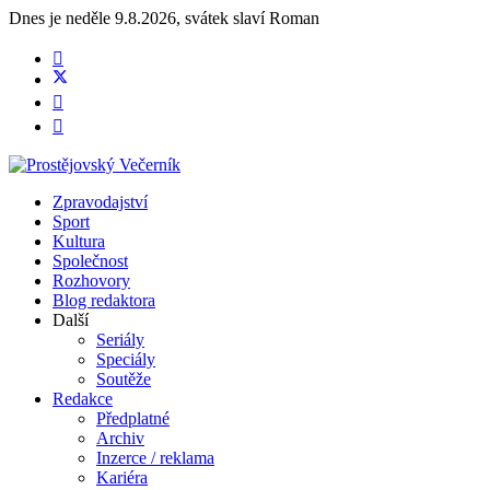
Dnes je
neděle 9.8.2026
,
svátek slaví
Roman
Zpravodajství
Sport
Kultura
Společnost
Rozhovory
Blog redaktora
Další
Seriály
Speciály
Soutěže
Redakce
Předplatné
Archiv
Inzerce / reklama
Kariéra