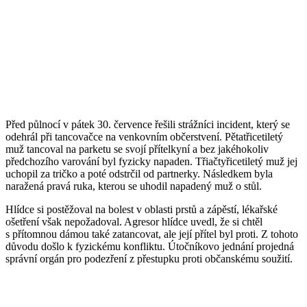
Před půlnocí v pátek 30. července řešili strážníci incident, který se
odehrál při tancovačce na venkovním občerstvení. Pětatřicetiletý
muž tancoval na parketu se svojí přítelkyní a bez jakéhokoliv
předchozího varování byl fyzicky napaden. Třiačtyřicetiletý muž jej
uchopil za tričko a poté odstrčil od partnerky. Následkem byla
naražená pravá ruka, kterou se uhodil napadený muž o stůl.
Hlídce si postěžoval na bolest v oblasti prstů a zápěstí, lékařské
ošetření však nepožadoval. Agresor hlídce uvedl, že si chtěl
s přítomnou dámou také zatancovat, ale její přítel byl proti. Z tohoto
důvodu došlo k fyzickému konfliktu. Útočníkovo jednání projedná
správní orgán pro podezření z přestupku proti občanskému soužití.