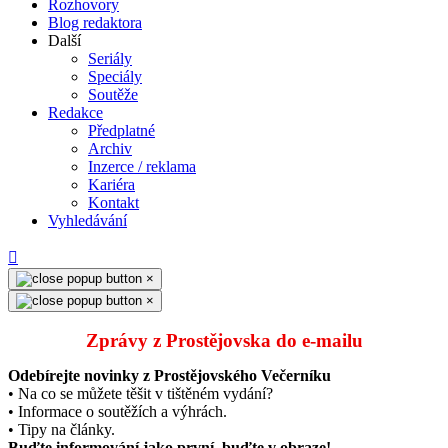
Rozhovory
Blog redaktora
Další
Seriály
Speciály
Soutěže
Redakce
Předplatné
Archiv
Inzerce / reklama
Kariéra
Kontakt
Vyhledávání
×
×
Zprávy z Prostějovska do e‑mailu
Odebírejte novinky z Prostějovského Večerníku
• Na co se můžete těšit v tištěném vydání?
• Informace o soutěžích a výhrách.
• Tipy na články.
Buďte informování jako první, buďte v obraze!