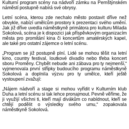
Kulturní program scény na nádvoří zámku na Pernštýnském
náměstí postupně nabírá své obrysy.
Letní scéna, kterou zde nechalo město postavit dříve než
obvykle, nabízí umělcům prostory k prezentaci svého umění.
Jak již dříve uvedla náměstkyně primátora pro kulturu Milada
Sokolová, scéna je k dispozici jak příspěvkovým organizacím
města pro promítání kina či koncertům amatérských kapel,
ale také pro ostatní zájemce o letní scénu.
„Program se již postupně plní. Lidé se mohou těšit na letní
kino, country festival, loutkové divadlo nebo třeba koncert
sboru Proměny. Chybět nebude ani zábava pro ty nejmenší,“
vyjmenovala první střípky budoucího programu náměstkyně
Sokolová a doplnila výzvu pro ty umělce, kteří ještě
vystoupení zvažují:
„Nájem nádvoří a stage si mohou vyřídit v Kulturním klub
Duha a letní scénu si tak lehce pronajmout. Pevně věříme, že
ji využijí všichni ti, kteří mají divákům co nabídnout, kteří se
chtějí podělit o výsledky svého umu,“ zopakovala
náměstkyně Sokolová.