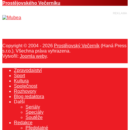
Prostějovského Večerníku
Copyright © 2004 - 2026
Prostějovský Večerník
(Haná Press
s.r.o.). Všechna práva vyhrazena.
Vytvořil:
Joomla weby
.
Zpravodajství
Sport
Kultura
Společnost
Rozhovory
Blog redaktora
Další
Seriály
Speciály
Soutěže
Redakce
Předplatné