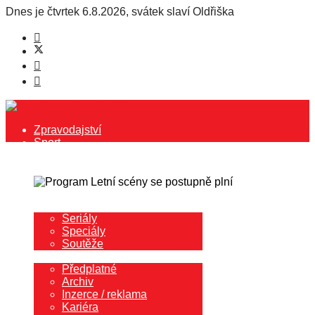
Dnes je
čtvrtek 6.8.2026
,
svátek slaví
Oldřiška
Zpravodajství
Sport
Kultura
Společnost
Rozhovory
Blog redaktora
Další
Seriály
Speciály
Soutěže
Redakce
Předplatné
Archiv
Inzerce / reklama
Kariéra