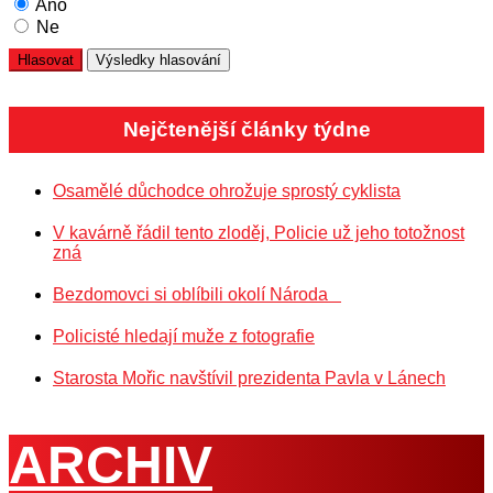
Ano
Ne
Nejčtenější články týdne
Osamělé důchodce ohrožuje sprostý cyklista
V kavárně řádil tento zloděj, Policie už jeho totožnost
zná
Bezdomovci si oblíbili okolí Národa
Policisté hledají muže z fotografie
Starosta Mořic navštívil prezidenta Pavla v Lánech
ARCHIV