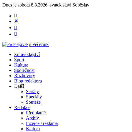
Dnes je
sobota 8.8.2026
,
svátek slaví
Soběslav
Zpravodajství
Sport
Kultura
Společnost
Rozhovory
Blog redaktora
Další
Seriály
Speciály
Soutěže
Redakce
Předplatné
Archiv
Inzerce / reklama
Kariéra