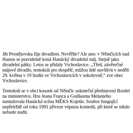
Jih Prostějovska žije divadlem. Nevěříte? Ale ano: v Němčicích nad
Hanou se pravidelně koná Hanácký divadelní máj. Stejně jako
divadelní pátky. Letos se přidaly Vrchoslavice. „Třetí, závěrečné
májové divadlo, tentokrát pro dospělé, můžou lidé navštívit v neděli
29. května v 19 hodin ve Vrchoslavicích v sokolovně,“ zve obec
Vrchoslavice.
Tentokrát se v obci kousek od Němčic uskuteční představení Bordel
na ministerstvu. Hru Jeana Franca a Guillauma Melanieho
nastudovala Hanácká scéna MĚKS Kojetín. Soubor fungující
nepřetržitě od roku 1991 přiveze vtipnou komedii, při které se nikdo
nebude nudit.