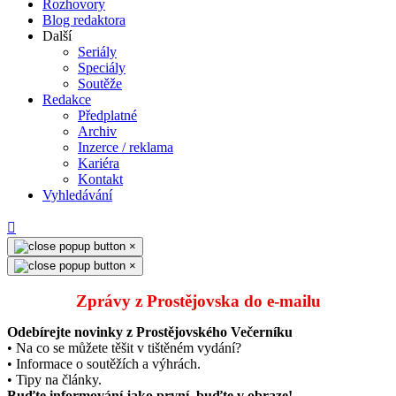
Rozhovory
Blog redaktora
Další
Seriály
Speciály
Soutěže
Redakce
Předplatné
Archiv
Inzerce / reklama
Kariéra
Kontakt
Vyhledávání
×
×
Zprávy z Prostějovska do e‑mailu
Odebírejte novinky z Prostějovského Večerníku
• Na co se můžete těšit v tištěném vydání?
• Informace o soutěžích a výhrách.
• Tipy na články.
Buďte informování jako první, buďte v obraze!