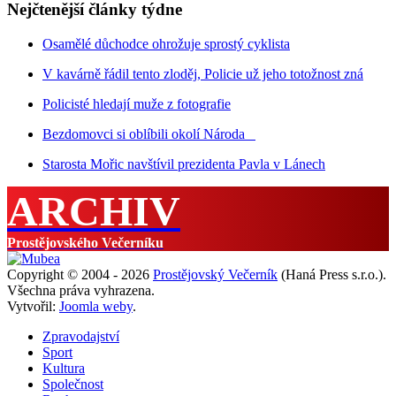
Nejčtenější články týdne
Osamělé důchodce ohrožuje sprostý cyklista
V kavárně řádil tento zloděj, Policie už jeho totožnost zná
Policisté hledají muže z fotografie
Bezdomovci si oblíbili okolí Národa
Starosta Mořic navštívil prezidenta Pavla v Lánech
ARCHIV
Prostějovského Večerníku
Copyright © 2004 - 2026
Prostějovský Večerník
(Haná Press s.r.o.).
Všechna práva vyhrazena.
Vytvořil:
Joomla weby
.
Zpravodajství
Sport
Kultura
Společnost