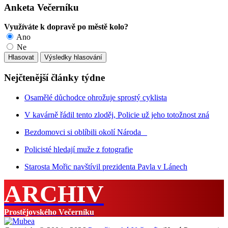
Anketa Večerníku
Využíváte k dopravě po městě kolo?
Ano
Ne
Nejčtenější články týdne
Osamělé důchodce ohrožuje sprostý cyklista
V kavárně řádil tento zloděj, Policie už jeho totožnost zná
Bezdomovci si oblíbili okolí Národa
Policisté hledají muže z fotografie
Starosta Mořic navštívil prezidenta Pavla v Lánech
ARCHIV
Prostějovského Večerníku