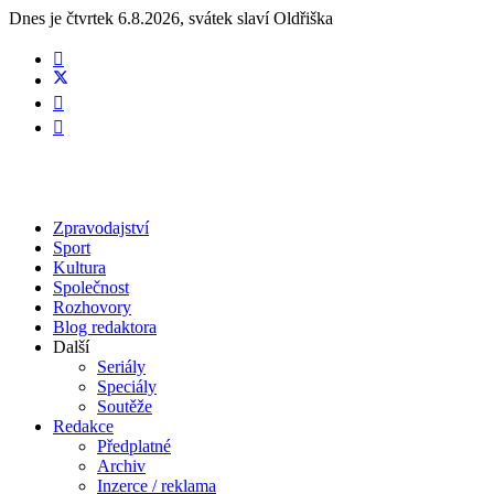
Dnes je
čtvrtek 6.8.2026
,
svátek slaví
Oldřiška
Zpravodajství
Sport
Kultura
Společnost
Rozhovory
Blog redaktora
Další
Seriály
Speciály
Soutěže
Redakce
Předplatné
Archiv
Inzerce / reklama