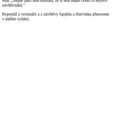
Mili: „Stejně jako Mili doufám, že si sem najde cestu co nejvíce
návštěvníků.“
Reportáž z vernisáže a z návštěvy Spejbla a Hurvínka přineseme
v dalším vydání.