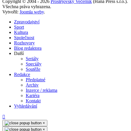
Copyright © 2004 - 2026
Prostějovský Večerník
(Haná Press s.r.o.).
Všechna práva vyhrazena.
Vytvořil:
Joomla weby
.
Zpravodajství
Sport
Kultura
Společnost
Rozhovory
Blog redaktora
Další
Seriály
Speciály
Soutěže
Redakce
Předplatné
Archiv
Inzerce / reklama
Kariéra
Kontakt
Vyhledávání
×
×