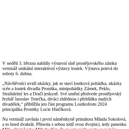
V neděli 3. března nabídly výstavní síně prostějovského zámku
vernisáž unikátní interaktivní výstavy loutek. Výstava potrvá do
soboty 6. dubna.
„Návštěvníci uvidí ukázky, jak se staví loutková pohádka, ukázky
scén a loutek divadla Pronitka, minipohádky Zámek, Peklo,
Strašidelný les a Dračí jeskyně. Své umění předvede prostějovský
řezbář Jaroslav Trnečka, diváci zhlédnou i přehlídku malých
divadélek,“ přiblížila jen část programu Loutkofestu 2024
principálka Pronitky Lucie Hlačíková.
Na vernisáž zavítala i první náměstkyně primátora Milada Sokolová,
a to hned dvakrát. Přinesla s sebou totiž svou dvojnici, tedy panenku