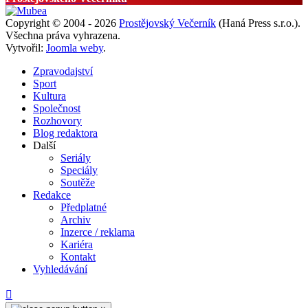
Copyright © 2004 - 2026
Prostějovský Večerník
(Haná Press s.r.o.).
Všechna práva vyhrazena.
Vytvořil:
Joomla weby
.
Zpravodajství
Sport
Kultura
Společnost
Rozhovory
Blog redaktora
Další
Seriály
Speciály
Soutěže
Redakce
Předplatné
Archiv
Inzerce / reklama
Kariéra
Kontakt
Vyhledávání