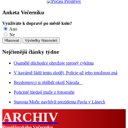
Anketa Večerníku
Využíváte k dopravě po městě kolo?
Ano
Ne
Nejčtenější články týdne
Osamělé důchodce ohrožuje sprostý cyklista
V kavárně řádil tento zloděj, Policie už jeho totožnost zná
Bezdomovci si oblíbili okolí Národa
Policisté hledají muže z fotografie
Starosta Mořic navštívil prezidenta Pavla v Lánech
ARCHIV
Prostějovského Večerníku