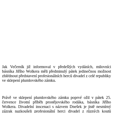
Jak Večerník již informoval v předešlých vydáních, milovníci
básníka Jiřího Wolkera měli předminulý pátek jedinečnou možnost
zhlédnout představení profesionálních herců divadel z celé republiky
ve sklepení plumlovského zámku.
Právě ve sklepení plumlovského zámku poprvé ožil v pátek 25.
července životní příběh prostějovského rodáka, básníka Jiřího
Wolkera. Divadelní inscenaci s názvem Dnešek je jistě nesmírný
zázrak nazkoušeli profesionální herci divadel z různých koutů