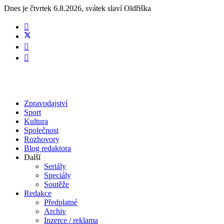
Dnes je
čtvrtek 6.8.2026
,
svátek slaví
Oldřiška
Zpravodajství
Sport
Kultura
Společnost
Rozhovory
Blog redaktora
Další
Seriály
Speciály
Soutěže
Redakce
Předplatné
Archiv
Inzerce / reklama