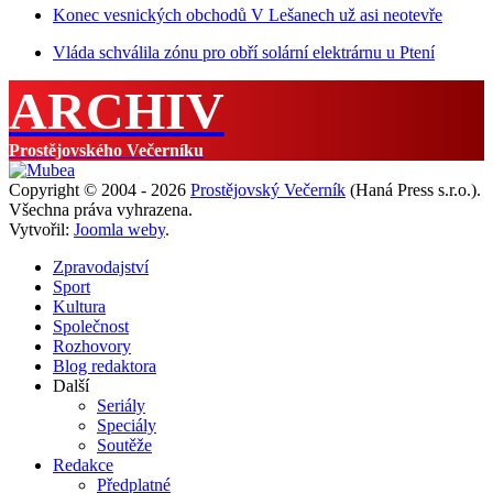
Konec vesnických obchodů V Lešanech už asi neotevře
Vláda schválila zónu pro obří solární elektrárnu u Ptení
ARCHIV
Prostějovského Večerníku
Copyright © 2004 - 2026
Prostějovský Večerník
(Haná Press s.r.o.).
Všechna práva vyhrazena.
Vytvořil:
Joomla weby
.
Zpravodajství
Sport
Kultura
Společnost
Rozhovory
Blog redaktora
Další
Seriály
Speciály
Soutěže
Redakce
Předplatné