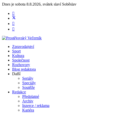
Dnes je
sobota 8.8.2026
,
svátek slaví
Soběslav
Zpravodajství
Sport
Kultura
Společnost
Rozhovory
Blog redaktora
Další
Seriály
Speciály
Soutěže
Redakce
Předplatné
Archiv
Inzerce / reklama
Kariéra