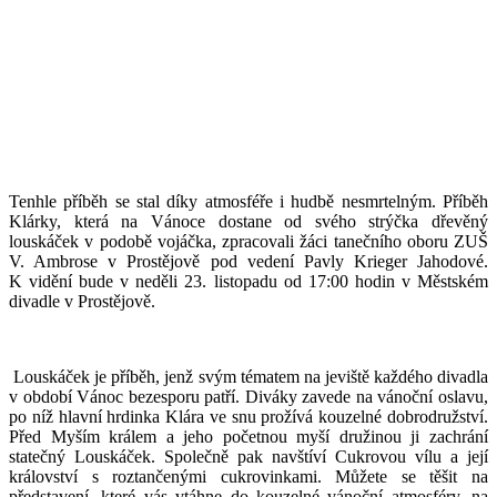
Tenhle příběh se stal díky atmosféře i hudbě nesmrtelným. Příběh
Klárky, která na Vánoce dostane od svého strýčka dřevěný
louskáček v podobě vojáčka, zpracovali žáci tanečního oboru ZUŠ
V. Ambrose v Prostějově pod vedení Pavly Krieger Jahodové.
K vidění bude v neděli 23. listopadu od 17:00 hodin v Městském
divadle v Prostějově.
Louskáček je příběh, jenž svým tématem na jeviště každého divadla
v období Vánoc bezesporu patří. Diváky zavede na vánoční oslavu,
po níž hlavní hrdinka Klára ve snu prožívá kouzelné dobrodružství.
Před Myším králem a jeho početnou myší družinou ji zachrání
statečný Louskáček. Společně pak navštíví Cukrovou vílu a její
království s roztančenými cukrovinkami. Můžete se těšit na
představení, které vás vtáhne do kouzelné vánoční atmosféry, na