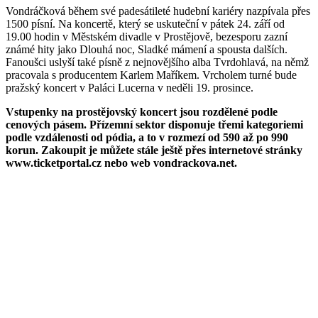
Vondráčková během své padesátileté hudební kariéry nazpívala přes
1500 písní. Na koncertě, který se uskuteční v pátek 24. září od
19.00 hodin v Městském divadle v Prostějově, bezesporu zazní
známé hity jako Dlouhá noc, Sladké mámení a spousta dalších.
Fanoušci uslyší také písně z nejnovějšího alba Tvrdohlavá, na němž
pracovala s producentem Karlem Maříkem. Vrcholem turné bude
pražský koncert v Paláci Lucerna v neděli 19. prosince.
Vstupenky na prostějovský koncert jsou rozdělené podle
cenových pásem. Přízemní sektor disponuje třemi kategoriemi
podle vzdálenosti od pódia, a to v rozmezí od 590 až po 990
korun. Zakoupit je můžete stále ještě přes internetové stránky
www.ticketportal.cz nebo web vondrackova.net.