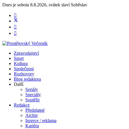
Dnes je
sobota 8.8.2026
,
svátek slaví
Soběslav
Zpravodajství
Sport
Kultura
Společnost
Rozhovory
Blog redaktora
Další
Seriály
Speciály
Soutěže
Redakce
Předplatné
Archiv
Inzerce / reklama
Kariéra