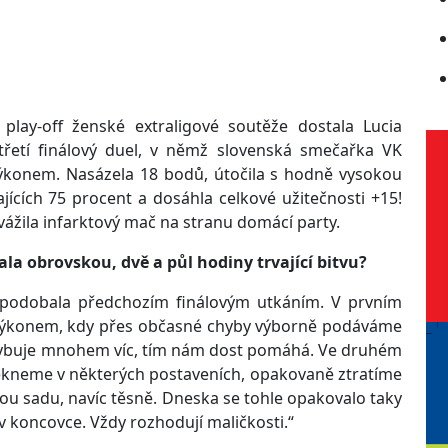
lay-off ženské extraligové soutěže dostala Lucia
třetí finálový duel, v němž slovenská smečařka VK
výkonem. Nasázela 18 bodů, útočila s hodně vysokou
jících 75 procent a dosáhla celkové užitečnosti +15!
vážila infarktový mač na stranu domácí party.
ala obrovskou, dvě a půl hodiny trvající bitvu?
podobala předchozím finálovým utkáním. V prvním
výkonem, kdy přes občasné chyby výborně podáváme
ybuje mnohem víc, tím nám dost pomáhá. Ve druhém
sekneme v některých postaveních, opakovaně ztratíme
lou sadu, navíc těsně. Dneska se tohle opakovalo taky
 v koncovce. Vždy rozhodují maličkosti.“