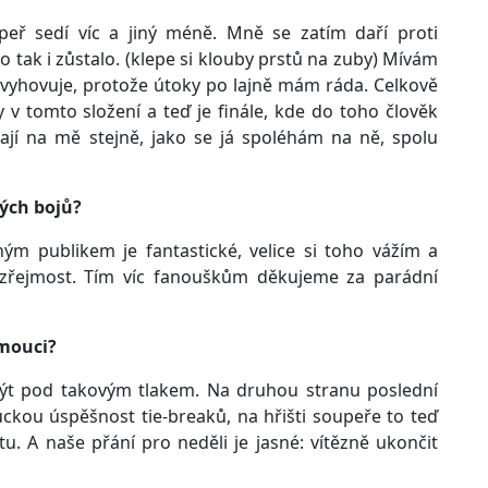
peř sedí víc a jiný méně. Mně se zatím daří proti
 tak i zůstalo. (klepe si klouby prstů na zuby) Mívám
i vyhovuje, protože útoky po lajně mám ráda. Celkově
 v tomto složení a teď je finále, kde do toho člověk
ají na mě stejně, jako se já spoléhám na ně, spolu
vých bojů?
ným publikem je fantastické, velice si toho vážím a
zřejmost. Tím víc fanouškům děkujeme za parádní
omouci?
t pod takovým tlakem. Na druhou stranu poslední
uckou úspěšnost tie-breaků, na hřišti soupeře to teď
. A naše přání pro neděli je jasné: vítězně ukončit