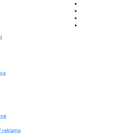
í
ora
tné
/ reklama