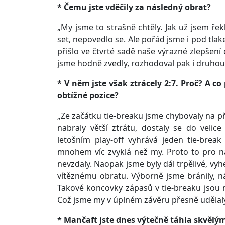
* Čemu jste vděčily za následný obrat?
„My jsme to strašně chtěly. Jak už jsem řekl
set, nepovedlo se. Ale pořád jsme i pod tl
přišlo ve čtvrté sadě naše výrazné zlepšen
jsme hodně zvedly, rozhodoval pak i druhou 
* V něm jste však ztrácely 2:7. Proč? A 
obtížné pozice?
„Ze začátku tie-breaku jsme chybovaly na př
nabraly větší ztrátu, dostaly se do velic
letošním play-off vyhrává jeden tie-bre
mnohem víc zvyklá než my. Proto to pro ná
nevzdaly. Naopak jsme byly dál trpělivé, vyh
vítěznému obratu. Výborně jsme bránily, ná
Takové koncovky zápasů v tie-breaku jsou 
Což jsme my v úplném závěru přesně udělaly
* Mančaft jste dnes výtečně táhla skvěl