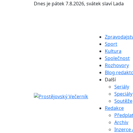
Dnes je
pátek 7.8.2026
,
svátek slaví
Lada
Zpravodajstv
Sport
Kultura
Společnost
Rozhovory
Blog redakt
Další
Seriály
Speciály
Soutěže
Redakce
Předpla
Archiv
Inzerce 