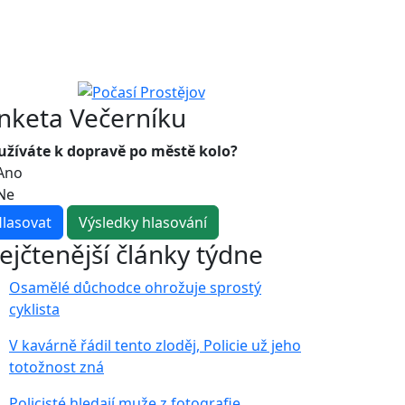
nketa Večerníku
užíváte k dopravě po městě kolo?
Ano
Ne
ejčtenější články týdne
Osamělé důchodce ohrožuje sprostý
cyklista
V kavárně řádil tento zloděj, Policie už jeho
totožnost zná
Policisté hledají muže z fotografie