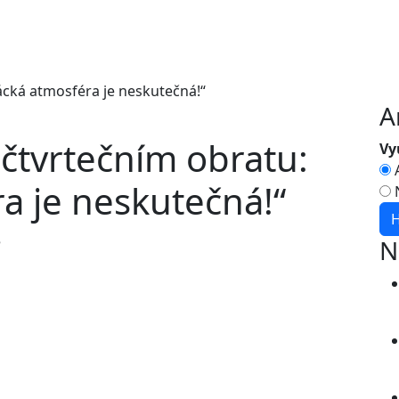
A
čtvrtečním obratu:
Vy
a je neskutečná!“
5
N