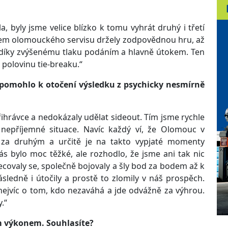
a, byly jsme velice blízko k tomu vyhrát druhý i třetí
akem olomouckého servisu držely zodpovědnou hru, až
í díky zvýšenému tlaku podáním a hlavně útokem. Ten
polovinu tie-breaku.“
co pomohlo k otočení výsledku z psychicky nesmírně
ihrávce a nedokázaly udělat sideout. Tím jsme rychle
e nepříjemné situace. Navíc každý ví, že Olomouc v
ak za druhým a určitě je na takto vypjaté momenty
s bylo moc těžké, ale rozhodlo, že jsme ani tak nic
ecovaly se, společně bojovaly a šly bod za bodem až k
sledně i útočily a prostě to zlomily v náš prospěch.
nejvíc o tom, kdo nezaváhá a jde odvážně za výhrou.
.“
ým výkonem. Souhlasíte?