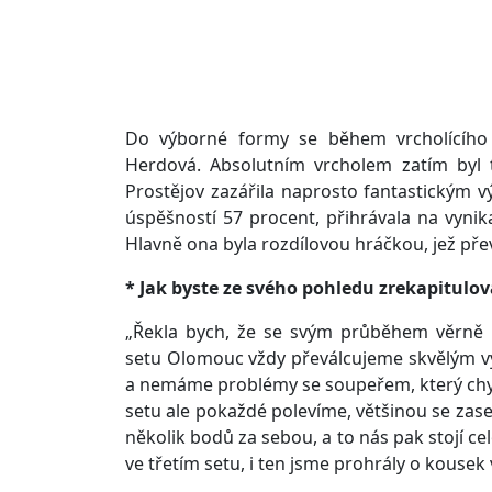
Do výborné formy se během vrcholícího p
Herdová. Absolutním vrcholem zatím byl 
Prostějov zazářila naprosto fantastickým 
úspěšností 57 procent, přihrávala na vynika
Hlavně ona byla rozdílovou hráčkou, jež pře
* Jak byste ze svého pohledu zrekapitulov
„Řekla bych, že se svým průběhem věrně 
setu Olomouc vždy převálcujeme skvělým 
a nemáme problémy se soupeřem, který ch
setu ale pokaždé polevíme, většinou se za
několik bodů za sebou, a to nás pak stojí ce
ve třetím setu, i ten jsme prohrály o kousek