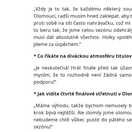
„Vždy je to tak, že každému některý sou
Olomouci, radši musím hned zaklepat, aby to
proti sobě na síti často nahrávačku, což m
to beru tak, že jsme celou sezónu odehrály
musí dát absolutně všechno. Holky spoléh
jdeme za úspěchem.“
* Co říkáte na diváckou atmosféru titulo
„Je neskutečná! Hrát finále před tak úžas
myslím, že to rozhodně není žádná samo
podporu!“
* Jak vidíte čtvrté finálové střetnutí v Ol
„Máme výhodu, takže bychom nemusely bý
krok bývá nejtěžší. Ale zlomily jsme olomo
nebudeme chtít vůbec pustit do pátého setu
sezónu!“