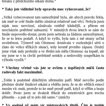
breaku z předchozího utkání doma.“
* Taky jste viditelně byly opravdu moc vyhecované, že?
„Velká vyhecovanost tam samozřejmě byla, ale abych pravdu řekla,
tak mně se celé finále dařilo zůstávat relativně nad věcí. Nebyla jsem
nijak moc nervózní, zůstávala vnitřně klidnější, a přitom mi
nescházelo potřebné nabuzení. V minulých dvou letech se nám do
finále nepovedlo dostat, proto jsem nebrala za žádnou samozřejmost,
že se to letos podaří. A když to vyšlo, byla tam z mé strany určitá
uvolněnost. Týmově nás Olomouc dostávala v rozhodující sérii o
zlato do velice těžkých situací, tedy kromě prvního zápasu. Druhý
jsme však tady prohrály a ve třetím nás měla Olomouc na lopatě, ale
my jsme se v tu chvíli perfektně semkly a nedovolily soupeřkám tu
výhodu využít.“
* Všechny včetně vás jste se ovšem z úspěšných míčů často
radovaly fakt maximálně.
„Tohle k podobně důležitým střetnutím patří. Mně nevyšlo podle
představ druhé finálové utkání a věděla jsem, že se do větších emocí
musím víc nutit, protože to ke mně prostě patří, když si věřím a hraju
dobře. Proto jsem se dvakrát třikrát do emotivních gest trochu
přinutila – a pak už to jelo dál samo.“ (smích)
* Vy osobně už máte víc mistrovských titulů. Čím je tenhle