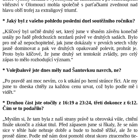
vítězství v Olomouci mohla společně s parťačkami zvednout nad
hlavu obří trofej za extraligový triumf.
* Jaký byl z vašeho pohledu poslední duel soutěžního ročníku?
„Klíčový byl určitě druhý set, který jsme v těsném závěru konečně
ustály po řadě předchozích nezdarů právě ve druhých sadách. Bylo
pro mě až nepochopitelné, jak jsme dokázaly v prvních setech vždy
jasně dominovat a pak ve druhých opakovaně polevit, prohrát je.
Proto bylo klíčové, že jsme druhý set tentokrát zvládly, pro celý
zápas to mělo rozhodující význam.“
* Volejbalově jste dnes měly nad Šantovkou navrch, ne?
„Po pravdě ani moc nevím, co k utkání po herní stránce říct. Ale my
jsme to dneska chtěly za každou cenu urvat, což bylo podle mě i
vidět.“
* Druhou část jste otočily z 16:19 a 23:24, třetí dokonce z 6:12.
Čím se to podařilo?
„Myslím si, že tam byla z naší strany právě ta obrovská vůle, chtění
finále ukončit a získat titul. Před zápasem jsme si říkaly, že se nám
sice v téhle hale nehraje dobře a bude to hodně těžké, ale že to
prostě dáme. Podle mě nám dost pomohl obrat skoro ztraceného tie-