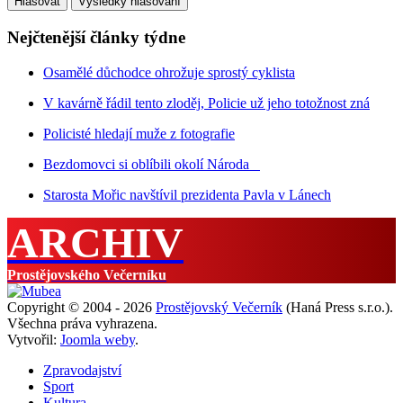
Nejčtenější články týdne
Osamělé důchodce ohrožuje sprostý cyklista
V kavárně řádil tento zloděj, Policie už jeho totožnost zná
Policisté hledají muže z fotografie
Bezdomovci si oblíbili okolí Národa
Starosta Mořic navštívil prezidenta Pavla v Lánech
ARCHIV
Prostějovského Večerníku
Copyright © 2004 - 2026
Prostějovský Večerník
(Haná Press s.r.o.).
Všechna práva vyhrazena.
Vytvořil:
Joomla weby
.
Zpravodajství
Sport
Kultura