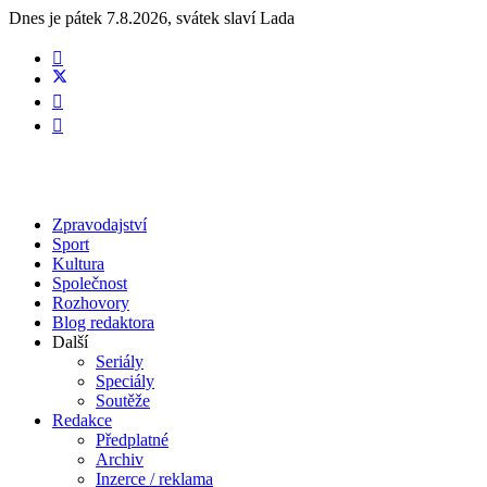
Dnes je
pátek 7.8.2026
,
svátek slaví
Lada
Zpravodajství
Sport
Kultura
Společnost
Rozhovory
Blog redaktora
Další
Seriály
Speciály
Soutěže
Redakce
Předplatné
Archiv
Inzerce / reklama