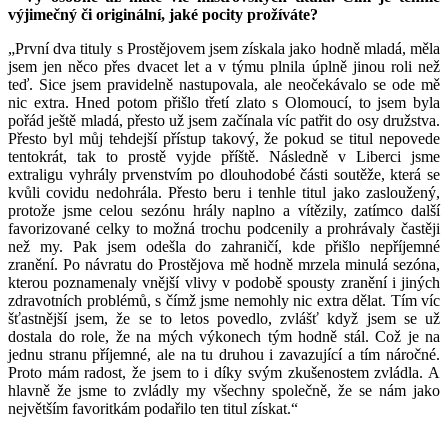
výjimečný či originální, jaké pocity prožíváte?
„První dva tituly s Prostějovem jsem získala jako hodně mladá, měla
jsem jen něco přes dvacet let a v týmu plnila úplně jinou roli než
teď. Sice jsem pravidelně nastupovala, ale neočekávalo se ode mě
nic extra. Hned potom přišlo třetí zlato s Olomoucí, to jsem byla
pořád ještě mladá, přesto už jsem začínala víc patřit do osy družstva.
Přesto byl můj tehdejší přístup takový, že pokud se titul nepovede
tentokrát, tak to prostě vyjde příště. Následně v Liberci jsme
extraligu vyhrály prvenstvím po dlouhodobé části soutěže, která se
kvůli covidu nedohrála. Přesto beru i tenhle titul jako zasloužený,
protože jsme celou sezónu hrály naplno a vítězily, zatímco další
favorizované celky to možná trochu podcenily a prohrávaly častěji
než my. Pak jsem odešla do zahraničí, kde přišlo nepříjemné
zranění. Po návratu do Prostějova mě hodně mrzela minulá sezóna,
kterou poznamenaly vnější vlivy v podobě spousty zranění i jiných
zdravotních problémů, s čímž jsme nemohly nic extra dělat. Tím víc
šťastnější jsem, že se to letos povedlo, zvlášť když jsem se už
dostala do role, že na mých výkonech tým hodně stál. Což je na
jednu stranu příjemné, ale na tu druhou i zavazující a tím náročné.
Proto mám radost, že jsem to i díky svým zkušenostem zvládla. A
hlavně že jsme to zvládly my všechny společně, že se nám jako
největším favoritkám podařilo ten titul získat.“