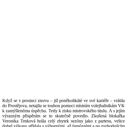
Když se v prosinci znovu – již poněkolikáté ve své kariéře – vrátila
do Prostějova, netajila se touhou pomoci místním volejbalistkám VK
k zamýšlenému úspěchu. Tedy k zisku mistrovského titulu. A s jejím
výrazným přispěním se to skutečně povedlo. Zkušená blokařka
Veronika Trnková hrála celý zbytek sezóny jako z partesu, velice
dobré výkony střídala s výbornými, až famózními a po rozhodujícím