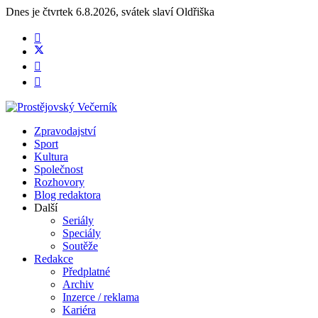
Dnes je
čtvrtek 6.8.2026
,
svátek slaví
Oldřiška
Zpravodajství
Sport
Kultura
Společnost
Rozhovory
Blog redaktora
Další
Seriály
Speciály
Soutěže
Redakce
Předplatné
Archiv
Inzerce / reklama
Kariéra