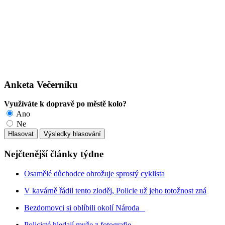
Anketa Večerníku
Využíváte k dopravě po městě kolo?
Ano
Ne
Nejčtenější články týdne
Osamělé důchodce ohrožuje sprostý cyklista
V kavárně řádil tento zloděj, Policie už jeho totožnost zná
Bezdomovci si oblíbili okolí Národa
Policisté hledají muže z fotografie