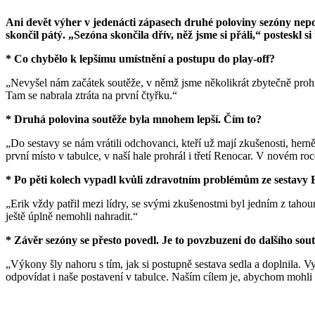
Ani devět výher v jedenácti zápasech druhé poloviny sezóny nep
skončil pátý. „Sezóna skončila dřív, něž jsme si přáli,“ posteskl 
* Co chybělo k lepšímu umístnění a postupu do play-off?
„Nevyšel nám začátek soutěže, v němž jsme několikrát zbytečně prohr
Tam se nabrala ztráta na první čtyřku.“
* Druhá polovina soutěže byla mnohem lepší. Čím to?
„Do sestavy se nám vrátili odchovanci, kteří už mají zkušenosti, herně 
první místo v tabulce, v naší hale prohrál i třetí Renocar. V novém ro
* Po pěti kolech vypadl kvůli zdravotním problémům ze sestavy Er
„Erik vždy patřil mezi lídry, se svými zkušenostmi byl jedním z tahou
ještě úplně nemohli nahradit.“
* Závěr sezóny se přesto povedl. Je to povzbuzení do dalšího sou
„Výkony šly nahoru s tím, jak si postupně sestava sedla a doplnila. Vy
odpovídat i naše postavení v tabulce. Naším cílem je, abychom mohli 