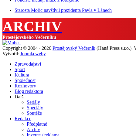
Starosta Mořic navštívil prezidenta Pavla v Lánech
ARCHIV
Prostějovského Večerníku
Copyright © 2004 - 2026
Prostějovský Večerník
(Haná Press s.r.o.).
Vytvořil:
Joomla weby
.
Zpravodajství
Sport
Kultura
Společnost
Rozhovory
Blog redaktora
Další
Seriály
Speciály
Soutěže
Redakce
Předplatné
Archiv
Inzerce / reklama