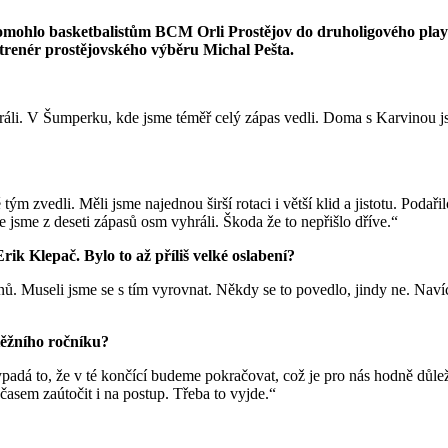
omohlo basketbalistům BCM Orli Prostějov do druholigového play-
si trenér prostějovského výběru Michal Pešta.
áli. V Šumperku, kde jsme téměř celý zápas vedli. Doma s Karvinou js
tým zvedli. Měli jsme najednou širší rotaci i větší klid a jistotu. Podaři
ce jsme z deseti zápasů osm vyhráli. Škoda že to nepřišlo dříve.“
ik Klepač. Bylo to až příliš velké oslabení?
nů. Museli jsme se s tím vyrovnat. Někdy se to povedlo, jindy ne. Navíc
těžního ročníku?
padá to, že v té končící budeme pokračovat, což je pro nás hodně důleži
časem zaútočit i na postup. Třeba to vyjde.“