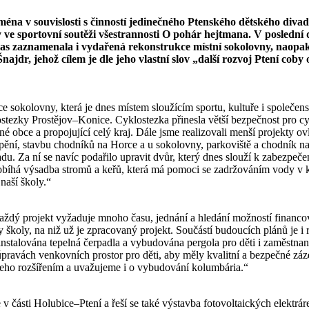
na v souvislosti s činností jedinečného Ptenského dětského divadla
ve sportovní soutěži všestrannosti O pohár hejtmana. V poslední 
hlas zaznamenala i vydařená rekonstrukce místní sokolovny, naopa
najdr, jehož cílem je dle jeho vlastní slov „další rozvoj Ptení coby
e sokolovny, která je dnes místem sloužícím sportu, kultuře i společens
ezky Prostějov–Konice. Cyklostezka přinesla větší bezpečnost pro cyklis
é obce a propojující celý kraj. Dále jsme realizovali menší projekty ov
pění, stavbu chodníků na Horce a u sokolovny, parkoviště a chodník n
 Za ní se navíc podařilo upravit dvůr, který dnes slouží k zabezpečen
robíhá výsadba stromů a keřů, která má pomoci se zadržováním vody v kr
naší školy.“
Každý projekt vyžaduje mnoho času, jednání a hledání možností financo
 školy, na niž už je zpracovaný projekt. Součástí budoucích plánů je i 
stalována tepelná čerpadla a vybudována pergola pro děti i zaměstnanc
ravách venkovních prostor pro děti, aby měly kvalitní a bezpečné zá
jeho rozšířením a uvažujeme i o vybudování kolumbária.“
 v části Holubice–Ptení a řeší se také výstavba fotovoltaických elektrár