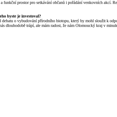
a funkční prostor pro setkávání občanů i pořádání venkovních akcí. Revi
eho byste je investoval?
el debatu o vybudování přírodního biotopu, který by mohl sloužit k odp
 nás dlouhodobě trápí, ale mám radost, že nám Olomoucký kraj v minulé