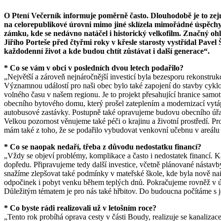
O Ptení Večerník informuje poměrně často. Dlouhodobě je to zejmé
na celorepublikové úrovni mimo jiné sklízela mimořádné úspěchy 
zámku, kde se nedávno natáčel i historický velkofilm. Značný o
Jiřího Porteše před čtyřmi roky v křesle starosty vystřídal Pavel Š
každodenní život a kde budou chtít zůstávat i další generace“.
* Co se vám v obci v posledních dvou letech podařilo?
„Největší a zároveň nejnáročnější investicí byla bezesporu rekonstrukc
Významnou událostí pro naši obec bylo také zapojení do stavby cyklost
volného času v našem regionu. Je to projekt přesahující hranice samotn
obecního bytového domu, který prošel zateplením a modernizací vytá
autobusové zastávky. Postupně také opravujeme budovu obecního úřadu.
Velkou pozornost věnujeme také péči o krajinu a životní prostředí. P
mám také z toho, že se podařilo vybudovat venkovní učebnu v areálu 
* Co se naopak nedaří, třeba z důvodu nedostatku financí?
„Vždy se objeví problémy, komplikace a často i nedostatek financí. 
dopředu. Připravujeme tedy další investice, včetně plánované nástavby
snažíme zlepšovat také podmínky v mateřské škole, kde byla nově nain
odpočinek i pobyt venku během teplých dnů. Pokračujeme rovněž v úp
Důležitým tématem je pro nás také hřbitov. Do budoucna počítáme s 
* Co byste rádi realizovali už v letošním roce?
„Tento rok probíhá oprava cesty v části Boudy, realizuje se kanalizace