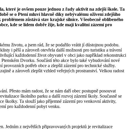
, které je ovšem pouze jednou z řady aktivit na zdejší škole. Ta
době se o Ptení mluví hlavně díky nebývalému oživení zdejšího
k problémem zůstává stav krajské silnice. Všeobecně oblíbeného
 obce, kde se lidem dobře žije, kde mají kvalitní zázemí pro
kému životu, a jsem rád, že se podařilo vrátit jí důstojnou podobu.
ty i pěší a zároveň otevřela další možnosti pro turistiku a trávení
livňující každodenní život obyvatel v obci jako například rekonstrukci
a Ptenském Dvorku. Součástí této akce bylo také vybudování nové
í provozních potřeb obce a zlepšil zázemí pro technické služby.
ajině a zároveň zlepšit vzhled veřejných prostranství. Velkou radost
vání. Přesto mám radost, že se nám daří obec postupně posouvat
revitalizace školního parku a další rozvoj zázemí školy. Současně se
e školky. Ta slouží jako příjemné zázemí pro venkovní aktivity,
zemí pro každodenní pobyt venku.
en. Jedním z největších připravovaných projektů je revitalizace