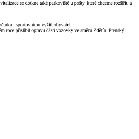
talizace se dotkne také parkoviště u pošty, které chceme rozšířit, a
očinku i sportovnímu vyžití obyvatel.
m roce přislíbil opravu části vozovky ve směru Zdětín–Ptenský