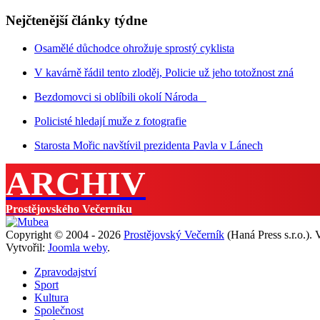
Nejčtenější články týdne
Osamělé důchodce ohrožuje sprostý cyklista
V kavárně řádil tento zloděj, Policie už jeho totožnost zná
Bezdomovci si oblíbili okolí Národa
Policisté hledají muže z fotografie
Starosta Mořic navštívil prezidenta Pavla v Lánech
ARCHIV
Prostějovského Večerníku
Copyright © 2004 - 2026
Prostějovský Večerník
(Haná Press s.r.o.).
Vytvořil:
Joomla weby
.
Zpravodajství
Sport
Kultura
Společnost