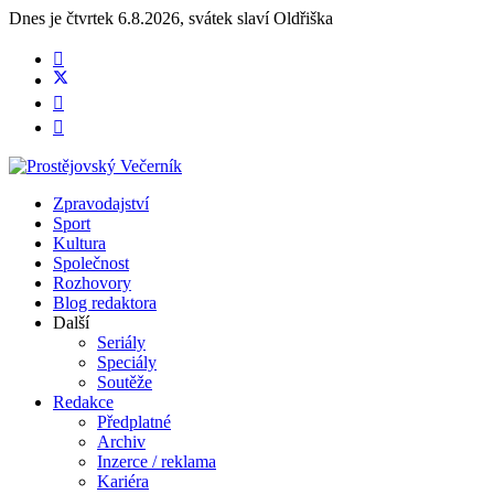
Dnes je
čtvrtek 6.8.2026
,
svátek slaví
Oldřiška
Zpravodajství
Sport
Kultura
Společnost
Rozhovory
Blog redaktora
Další
Seriály
Speciály
Soutěže
Redakce
Předplatné
Archiv
Inzerce / reklama
Kariéra