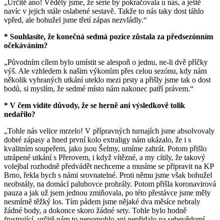
„Určitě ano! Věděly jsme, že série by pokračovala u nás, a ještě
navíc v jejich stále oslabené sestavě. Takže to nás taky dost táhlo
vpřed, ale bohužel jsme třetí zápas nezvládly.“
* Souhlasíte, že konečná sedmá pozice zůstala za předsezónním
očekáváním?
„Původním cílem bylo umístit se alespoň o jednu, ne-li dvě příčky
výš. Ale vzhledem k našim výkonům přes celou sezónu, kdy nám
několik vyhraných utkání uteklo mezi prsty a přišly jsme tak o dost
bodů, si myslím, že sedmé místo nám nakonec patří právem.“
* V čem vidíte důvody, že se herně ani výsledkově tolik
nedařilo?
„Tohle nás velice mrzelo! V přípravných turnajích jsme absolvovaly
dobré zápasy a hned první kolo extraligy nám ukázalo, že i s
kvalitním soupeřem, jako jsou Šelmy, umíme zahrát. Potom přišlo
utrápené utkání s Přerovem, i když vítězné, a my cítily, že takový
volejbal rozhodně předvádět nechceme a musíme se připravit na KP
Brno, řekla bych s námi srovnatelné. Proti němu jsme však bohužel
neobstály, na domácí palubovce prohrály. Potom přišla koronavirová
pauza a jak už jsem jednou zmiňovala, po této přestávce jsme měly
nesmírně těžký los. Tím pádem jsme nějaké dva měsíce nebraly
žádné body, a dokonce skoro žádné sety. Tohle bylo hodně
frustrující, určitě nám to nepomohlo ani nepřidalo na sebevědomí.