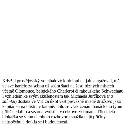
Když ji prostějovský volejbalový klub loni na jaře angažoval, měla
ve své kariéře za sebou už sedm štací na šesti různých místech
včetně Olomouce, belgického Charleroi či rakouského Schwechatu.
I vzhledem ke svým zkušenostem tak Michaela Jurčíková (
na
snímku
) dostala ve VK za úkol vést převážně mladé družstvo jako
kapitánka na hřišti i v kabině. Dílo se však ženám hanáckého týmu
příliš nedařilo a sezóna vyústila v celkové zklamání. Třicetiletá
blokařka se v rámci tohoto rozhovoru snažila najít příčiny
neúspěchu a dotkla se i budoucnosti.