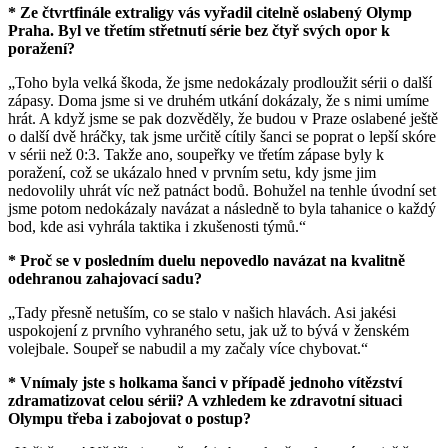
* Ze čtvrtfinále extraligy vás vyřadil citelně oslabený Olymp
Praha. Byl ve třetím střetnutí série bez čtyř svých opor k
poražení?
„Toho byla velká škoda, že jsme nedokázaly prodloužit sérii o další
zápasy. Doma jsme si ve druhém utkání dokázaly, že s nimi umíme
hrát. A když jsme se pak dozvěděly, že budou v Praze oslabené ještě
o další dvě hráčky, tak jsme určitě cítily šanci se poprat o lepší skóre
v sérii než 0:3. Takže ano, soupeřky ve třetím zápase byly k
poražení, což se ukázalo hned v prvním setu, kdy jsme jim
nedovolily uhrát víc než patnáct bodů. Bohužel na tenhle úvodní set
jsme potom nedokázaly navázat a následně to byla tahanice o každý
bod, kde asi vyhrála taktika i zkušenosti týmů.“
* Proč se v posledním duelu nepovedlo navázat na kvalitně
odehranou zahajovací sadu?
„Tady přesně netuším, co se stalo v našich hlavách. Asi jakési
uspokojení z prvního vyhraného setu, jak už to bývá v ženském
volejbale. Soupeř se nabudil a my začaly více chybovat.“
* Vnímaly jste s holkama šanci v případě jednoho vítězství
zdramatizovat celou sérii? A vzhledem ke zdravotní situaci
Olympu třeba i zabojovat o postup?