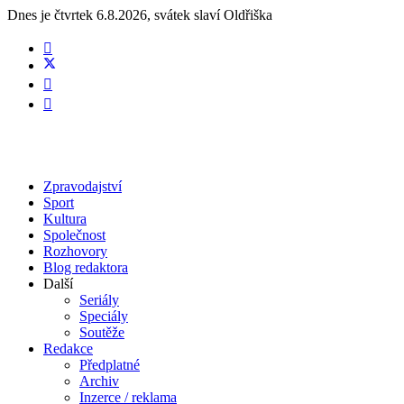
Dnes je
čtvrtek 6.8.2026
,
svátek slaví
Oldřiška
Zpravodajství
Sport
Kultura
Společnost
Rozhovory
Blog redaktora
Další
Seriály
Speciály
Soutěže
Redakce
Předplatné
Archiv
Inzerce / reklama