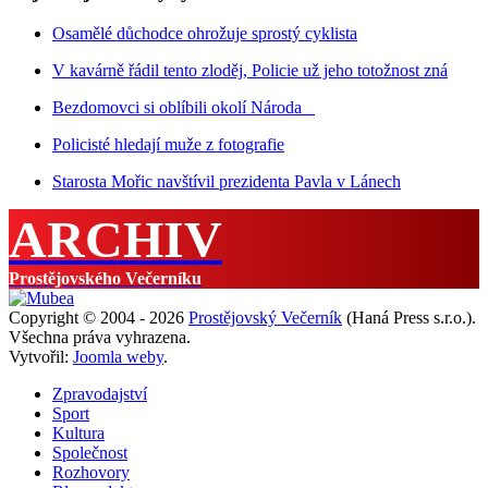
Osamělé důchodce ohrožuje sprostý cyklista
V kavárně řádil tento zloděj, Policie už jeho totožnost zná
Bezdomovci si oblíbili okolí Národa
Policisté hledají muže z fotografie
Starosta Mořic navštívil prezidenta Pavla v Lánech
ARCHIV
Prostějovského Večerníku
Copyright © 2004 - 2026
Prostějovský Večerník
(Haná Press s.r.o.).
Všechna práva vyhrazena.
Vytvořil:
Joomla weby
.
Zpravodajství
Sport
Kultura
Společnost
Rozhovory