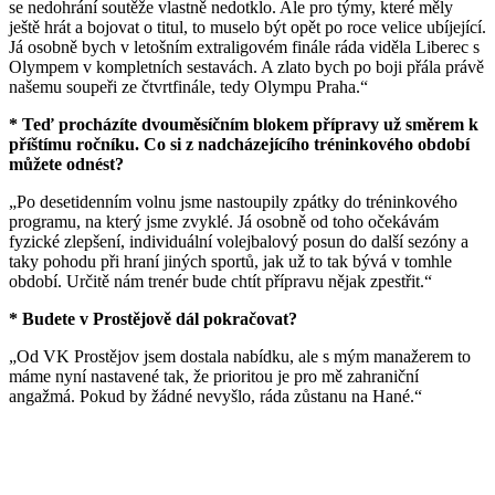
se nedohrání soutěže vlastně nedotklo. Ale pro týmy, které měly
ještě hrát a bojovat o titul, to muselo být opět po roce velice ubíjející.
Já osobně bych v letošním extraligovém finále ráda viděla Liberec s
Olympem v kompletních sestavách. A zlato bych po boji přála právě
našemu soupeři ze čtvrtfinále, tedy Olympu Praha.“
* Teď procházíte dvouměsíčním blokem přípravy už směrem k
příštímu ročníku. Co si z nadcházejícího tréninkového období
můžete odnést?
„Po desetidenním volnu jsme nastoupily zpátky do tréninkového
programu, na který jsme zvyklé. Já osobně od toho očekávám
fyzické zlepšení, individuální volejbalový posun do další sezóny a
taky pohodu při hraní jiných sportů, jak už to tak bývá v tomhle
období. Určitě nám trenér bude chtít přípravu nějak zpestřit.“
* Budete v Prostějově dál pokračovat?
„Od VK Prostějov jsem dostala nabídku, ale s mým manažerem to
máme nyní nastavené tak, že prioritou je pro mě zahraniční
angažmá. Pokud by žádné nevyšlo, ráda zůstanu na Hané.“