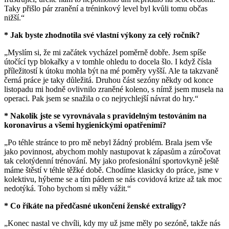
Taky přišlo pár zranění a tréninkový level byl kvůli tomu občas
nižší.“
* Jak byste zhodnotila své vlastní výkony za celý ročník?
„Myslím si, že mi začátek vycházel poměrně dobře. Jsem spíše
útočící typ blokařky a v tomhle ohledu to docela šlo. I když čísla
příležitostí k útoku mohla být na mé poměry vyšší. Ale ta takzvaně
černá práce je taky důležitá. Druhou část sezóny někdy od konce
listopadu mi hodně ovlivnilo zraněné koleno, s nímž jsem musela na
operaci. Pak jsem se snažila o co nejrychlejší návrat do hry.“
* Nakolik jste se vyrovnávala s pravidelným testováním na
koronavirus a všemi hygienickými opatřeními?
„Po téhle stránce to pro mě nebyl žádný problém. Brala jsem vše
jako povinnost, abychom mohly nastupovat k zápasům a zúročovat
tak celotýdenní trénování. My jako profesionální sportovkyně ještě
máme štěstí v téhle těžké době. Chodíme klasicky do práce, jsme v
kolektivu, hýbeme se a tím pádem se nás covidová krize až tak moc
nedotýká. Toho bychom si měly vážit.“
* Co říkáte na předčasné ukončení ženské extraligy?
„Konec nastal ve chvíli, kdy my už jsme měly po sezóně, takže nás