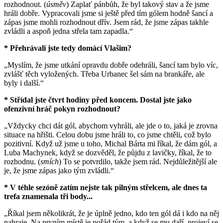
rozhodnout. (
úsměv
) Zaplať pánbůh, že byl takový stav a že jsme
hráli dobře. Vypracovali jsme si ještě před tím gólem hodně šancí a
zápas jsme mohli rozhodnout dřív. Jsem rád, že jsme zápas takhle
zvládli a aspoň jedna střela tam zapadla.“
* Přehrávali jste tedy domácí Vlašim?
„Myslím, že jsme utkání opravdu dobře odehráli, šancí tam bylo víc,
zvlášť těch vyložených. Třeba Urbanec šel sám na brankáře, ale
byly i další.“
* Střídal jste čtvrt hodiny před koncem. Dostal jste jako
ofenzivní hráč pokyn rozhodnout?
„Vždycky chci dát gól, abychom vyhráli, ale jde o to, jaká je zrovna
situace na hřišti. Celou dobu jsme hráli to, co jsme chtěli, což bylo
pozitivní. Když už jsme u toho, Michal Bárta mi říkal, že dám gól, a
Luba Machynek, když se dozvěděl, že půjdu z lavičky, říkal, že to
rozhodnu. (
smích
) To se potvrdilo, takže jsem rád. Nejdůležitější ale
je, že jsme zápas jako tým zvládli.“
* V téhle sezóně zatím nejste tak pilným střelcem, ale dnes ta
trefa znamenala tři body...
„Říkal jsem několikrát, že je úplně jedno, kdo ten gól dá i kdo na něj
nahraje. Na prvním místě je pořád tým, a když se mu daří, projeví se