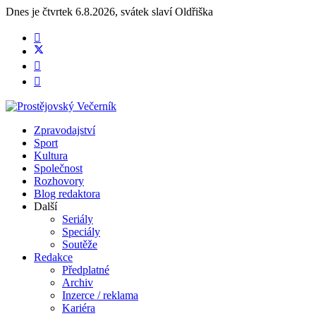
Dnes je
čtvrtek 6.8.2026
,
svátek slaví
Oldřiška
Zpravodajství
Sport
Kultura
Společnost
Rozhovory
Blog redaktora
Další
Seriály
Speciály
Soutěže
Redakce
Předplatné
Archiv
Inzerce / reklama
Kariéra