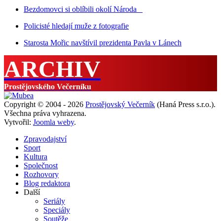
Bezdomovci si oblíbili okolí Národa
Policisté hledají muže z fotografie
Starosta Mořic navštívil prezidenta Pavla v Lánech
ARCHIV
Prostějovského Večerníku
Copyright © 2004 - 2026
Prostějovský Večerník
(Haná Press s.r.o.).
Všechna práva vyhrazena.
Vytvořil:
Joomla weby
.
Zpravodajství
Sport
Kultura
Společnost
Rozhovory
Blog redaktora
Další
Seriály
Speciály
Soutěže