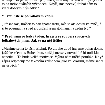
to na individuálních výkonech. Když jsme poctiví, fotbal nám to
vrací dobrými výsledky.“
* Trefil jste se po rohovém kopu?
„Přesně tak, Jiráček to pak špatně trefil, míč se ale dostal ke mně, já
si to posunul na střed a obstřelil jsem gólmana na zadní tyč.“
* Před vámi je těžký týden, hrajete se soupeři zvučných
fotbalových jmen. Jak se na něj těšíte?
„Musíme se na to těšit všichni. Po dlouhé době hrajeme pohár doma,
ještě ke všemu s Bohemkou, s níž jsme se v novodobé historii klubu
nepotkali. To bude velká motivace. Výhra nám určitě pomůže. Když
zápas odpracujeme takovým způsobem jako ve Vlašimi, máme šanci
na úspěch.“