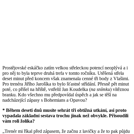
Prostějovské eskáčko zatím velkou střeleckou potencí neoplývá a i
pro něj to byla teprve druhá trefa v tomto ročníku. Utěšená střela
deset minut před koncem však znamenala cenné tři body z Vlašimi.
Pro trenéra Jiřího Jarošíka to bylo šťastné střídání. Přesně pět minut
poté, co přišel na hřiště, vstřelil Jan Koudelka (
na snímku
) vítěznou
branku. Kdo všechno mu předpovídal úspěch a jak se těší na
nadcházející zápasy s Bohemians a Opavou?
* Během deseti dnů musíte sehrát tři obtížná utkání, asi proto
vypadala základní sestava trochu jinak než obvykle. Přisoudili
vám roli žolíka?
„Trenér mi říkal před zápasem, že začnu z lavičky a že to pak půjdu