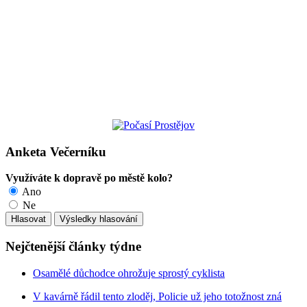
Anketa Večerníku
Využíváte k dopravě po městě kolo?
Ano
Ne
Nejčtenější články týdne
Osamělé důchodce ohrožuje sprostý cyklista
V kavárně řádil tento zloděj, Policie už jeho totožnost zná