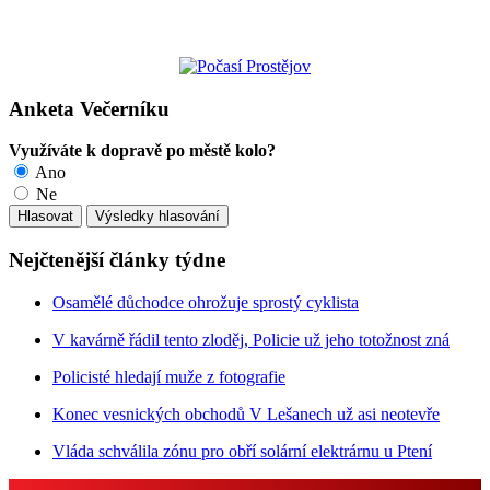
Anketa Večerníku
Využíváte k dopravě po městě kolo?
Ano
Ne
Nejčtenější články týdne
Osamělé důchodce ohrožuje sprostý cyklista
V kavárně řádil tento zloděj, Policie už jeho totožnost zná
Policisté hledají muže z fotografie
Konec vesnických obchodů V Lešanech už asi neotevře
Vláda schválila zónu pro obří solární elektrárnu u Ptení