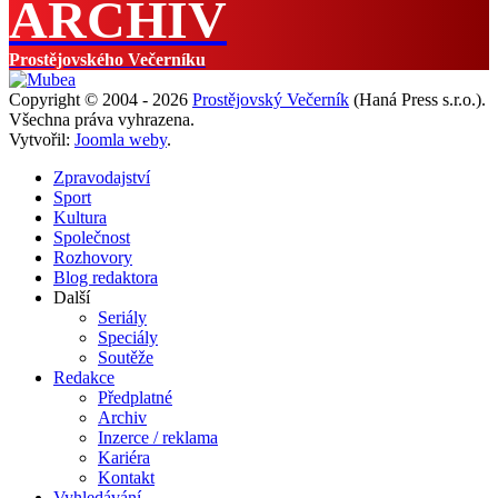
ARCHIV
Prostějovského Večerníku
Copyright © 2004 - 2026
Prostějovský Večerník
(Haná Press s.r.o.).
Všechna práva vyhrazena.
Vytvořil:
Joomla weby
.
Zpravodajství
Sport
Kultura
Společnost
Rozhovory
Blog redaktora
Další
Seriály
Speciály
Soutěže
Redakce
Předplatné
Archiv
Inzerce / reklama
Kariéra
Kontakt
Vyhledávání