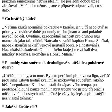
prázdnin samozřejmě nebyla ideální, ale poslední dobou už se
zlepšovala. V rámci možností jsme v přípravě odpracovali, co se
dalo.“
* Co hráčský kádr?
„ Většina kluků normálně pokračuje v kariéře, jen u tří nebo čtyř se
priority v covidové době posunuly trochu jinam a sami pořádně
nevědí, co dál. Uvidíme, každopádně mančaft pro druhou ligu
máme tak jako tak solidní. Natrvalo se vrátil kapitán Honza Smékal,
naopak skončili někteří věkově nejstarší borci. Na hostování z
Házenkářské akademie Olomouckého kraje jsme získali dva
mladíky Radima Lakomého a Honzu Milara.“
* Pomohly vám směrem k druholigové soutěži dva pohárové
duely?
„Určitě pomohly, a to moc. Byla to perfektní příprava na ligu, zvlášť
proti silné Litovli hodně kvalitní se špičkovým soupeřem, jakého
běžně nepotkáme. Kluci se dostali do zápasového tempa, po
předchozí dlouhé pauze mohli nabrat trochu víc jistoty při práci s
míčem v rámci ostrých utkání. Což je vždycky lepší a přínosnější
než vlastní trénink.“
* Jaké si dáváte cíle?