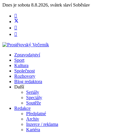
Dnes je
sobota 8.8.2026
,
svátek slaví
Soběslav
Zpravodajství
Sport
Kultura
Společnost
Rozhovory
Blog redaktora
Další
Seriály
Speciály
Soutěže
Redakce
Předplatné
Archiv
Inzerce / reklama
Kariéra