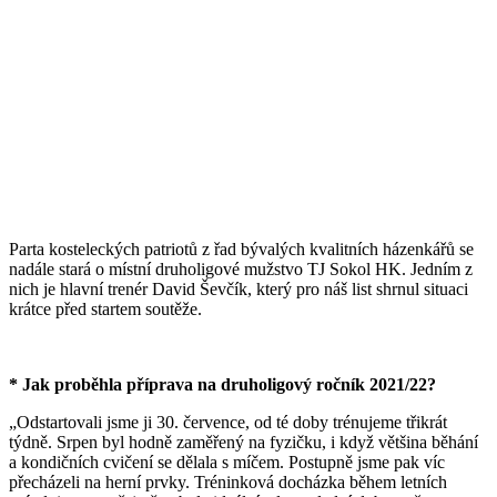
Parta kosteleckých patriotů z řad bývalých kvalitních házenkářů se
nadále stará o místní druholigové mužstvo TJ Sokol HK. Jedním z
nich je hlavní trenér David Ševčík, který pro náš list shrnul situaci
krátce před startem soutěže.
* Jak proběhla příprava na druholigový ročník 2021/22?
„Odstartovali jsme ji 30. července, od té doby trénujeme třikrát
týdně. Srpen byl hodně zaměřený na fyzičku, i když většina běhání
a kondičních cvičení se dělala s míčem. Postupně jsme pak víc
přecházeli na herní prvky. Tréninková docházka během letních