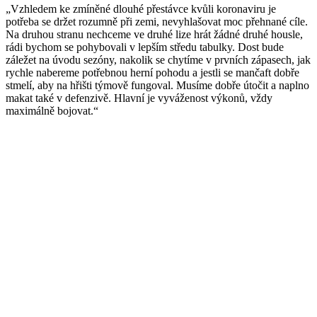
„Vzhledem ke zmíněné dlouhé přestávce kvůli koronaviru je
potřeba se držet rozumně při zemi, nevyhlašovat moc přehnané cíle.
Na druhou stranu nechceme ve druhé lize hrát žádné druhé housle,
rádi bychom se pohybovali v lepším středu tabulky. Dost bude
záležet na úvodu sezóny, nakolik se chytíme v prvních zápasech, jak
rychle nabereme potřebnou herní pohodu a jestli se mančaft dobře
stmelí, aby na hřišti týmově fungoval. Musíme dobře útočit a naplno
makat také v defenzivě. Hlavní je vyváženost výkonů, vždy
maximálně bojovat.“