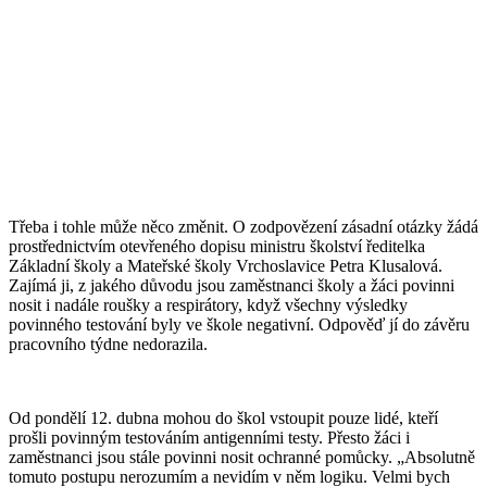
Třeba i tohle může něco změnit. O zodpovězení zásadní otázky žádá
prostřednictvím otevřeného dopisu ministru školství ředitelka
Základní školy a Mateřské školy Vrchoslavice Petra Klusalová.
Zajímá ji, z jakého důvodu jsou zaměstnanci školy a žáci povinni
nosit i nadále roušky a respirátory, když všechny výsledky
povinného testování byly ve škole negativní. Odpověď jí do závěru
pracovního týdne nedorazila.
Od pondělí 12. dubna mohou do škol vstoupit pouze lidé, kteří
prošli povinným testováním antigenními testy. Přesto žáci i
zaměstnanci jsou stále povinni nosit ochranné pomůcky. „Absolutně
tomuto postupu nerozumím a nevidím v něm logiku. Velmi bych