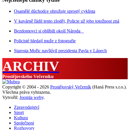
Osamělé důchodce ohrožuje sprostý cyklista
V kavárně řádil tento zloděj, Policie už jeho totožnost zná
Bezdomovci si oblíbili okolí Národa
Policisté hledají muže z fotografie
Starosta Mořic navštívil prezidenta Pavla v Lánech
ARCHIV
Prostějovského Večerníku
Copyright © 2004 - 2026
Prostějovský Večerník
(Haná Press s.r.o.).
Všechna práva vyhrazena.
Vytvořil:
Joomla weby
.
Zpravodajství
Sport
Kultura
Společnost
Rozhovory