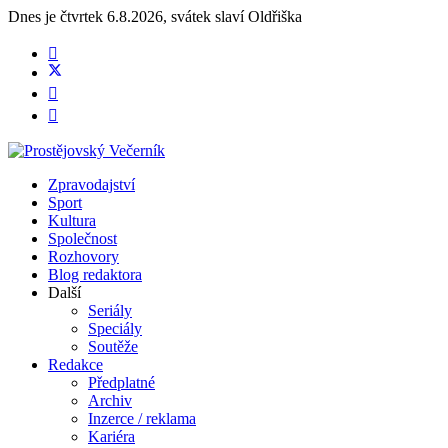
Dnes je
čtvrtek 6.8.2026
,
svátek slaví
Oldřiška
Zpravodajství
Sport
Kultura
Společnost
Rozhovory
Blog redaktora
Další
Seriály
Speciály
Soutěže
Redakce
Předplatné
Archiv
Inzerce / reklama
Kariéra