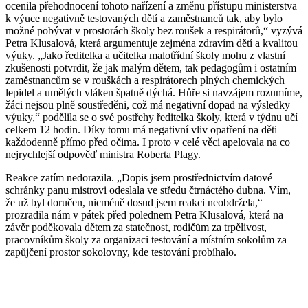
ocenila přehodnocení tohoto nařízení a změnu přístupu ministerstva
k výuce negativně testovaných dětí a zaměstnanců tak, aby bylo
možné pobývat v prostorách školy bez roušek a respirátorů,“ vyzývá
Petra Klusalová, která argumentuje zejména zdravím dětí a kvalitou
výuky. „Jako ředitelka a učitelka malotřídní školy mohu z vlastní
zkušenosti potvrdit, že jak malým dětem, tak pedagogům i ostatním
zaměstnancům se v rouškách a respirátorech plných chemických
lepidel a umělých vláken špatně dýchá. Hůře si navzájem rozumíme,
žáci nejsou plně soustředěni, což má negativní dopad na výsledky
výuky,“ podělila se o své postřehy ředitelka školy, která v týdnu učí
celkem 12 hodin. Díky tomu má negativní vliv opatření na děti
každodenně přímo před očima. I proto v celé věci apelovala na co
nejrychlejší odpověď ministra Roberta Plagy.
Reakce zatím nedorazila. „Dopis jsem prostřednictvím datové
schránky panu mistrovi odeslala ve středu čtrnáctého dubna. Vím,
že už byl doručen, nicméně dosud jsem reakci neobdržela,“
prozradila nám v pátek před polednem Petra Klusalová, která na
závěr poděkovala dětem za statečnost, rodičům za trpělivost,
pracovníkům školy za organizaci testování a místním sokolům za
zapůjčení prostor sokolovny, kde testování probíhalo.