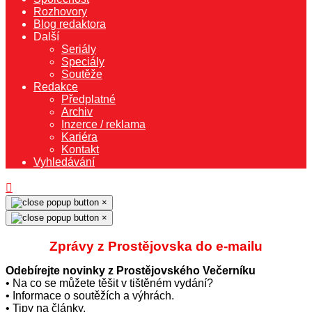
Rozhovory
Blog redaktora
Další
Seriály
Speciály
Soutěže
Redakce
Předplatné
Archiv
Inzerce / reklama
Kariéra
Kontakt
Vyhledávání
×
×
Zprávy z Prostějovska do e‑mailu
Odebírejte novinky z Prostějovského Večerníku
• Na co se můžete těšit v tištěném vydání?
• Informace o soutěžích a výhrách.
• Tipy na články.