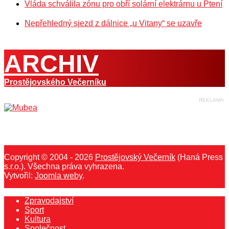
Vláda schválila zónu pro obří solární elektrárnu u Ptení
Nepřehledný sjezd z dálnice „u Vitany“ se uzavře
ARCHIV
Prostějovského Večerníku
Copyright © 2004 - 2026
Prostějovský Večerník
(Haná Press
s.r.o.). Všechna práva vyhrazena.
Vytvořil:
Joomla weby
.
Zpravodajství
Sport
Kultura
Společnost