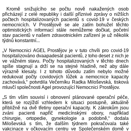
Kromě snižujícího se počtu nově nakažených osob
přicházejí z celé republiky i další příznivé zprávy o nižších
počtech hospitalizovaných pacientů s covid-19 v českých
nemocnicích. V Prostějově se ale zatím bohužel těchto
optimistických informací stále nemůžeme dočkat, početní
stav pacientů v našem zdravotnickém zařízení je už několik
týdnů konstantní...
„V Nemocnici AGEL Prostějov je v tuto chvíli pro covid-19
hospitalizováno dvaapadesát pacientů, z toho deset z nich je
ve vážném stavu. Počty hospitalizovaných v těchto dnech
spíše stagnují a drží se na stejné hladině, než aby dále
výrazně klesaly. I z tohoto důvodu zatím nebylo možné
redukovat počty covidových lůžek a nemocnice kapacity
zachovává,“ potvrdila Večerníku Radka Miloševská, tisková
mluvčí společnosti Agel provozující Nemocnici Prostějov.
„S tím vším souvisí i obnovení plánované operační péče,
která se rozjíždí vzhledem k situaci postupně, aktuálně
přibližně na dvě třetiny operační kapacity. K zákrokům jsou
zváni pacienti napříč medicínskými obory, například
chirurgie, ortopedie, gynekologie a podobně,“ dodala
Miloševská s tím, že dalším týdnem pokračovala také
vakcinace v očkovacím centru ve Společenském domě v