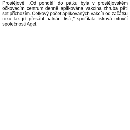
Prostějově. „Od pondělí do pátku byla v prostějovském
očkovacím centrum denně aplikována vakcína zhruba pěti
set příchozím. Celkový počet aplikovaných vakcín od začátku
roku tak již přesáhl patnáct tisíc,“ spočítala tisková mluvčí
společnosti Agel.