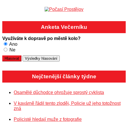
Anketa Večerníku
Využíváte k dopravě po městě kolo?
Ano
Ne
Nejčtenější články týdne
Osamělé důchodce ohrožuje sprostý cyklista
V kavárně řádil tento zloděj, Policie už jeho totožnost
zná
Policisté hledají muže z fotografie