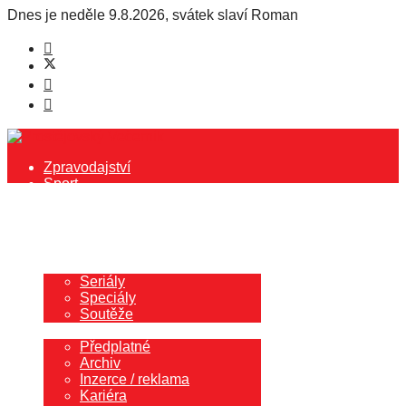
Dnes je
neděle 9.8.2026
,
svátek slaví
Roman
Zpravodajství
Sport
Kultura
Společnost
Rozhovory
Blog redaktora
Další
Seriály
Speciály
Soutěže
Redakce
Předplatné
Archiv
Inzerce / reklama
Kariéra