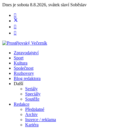
Dnes je
sobota 8.8.2026
,
svátek slaví
Soběslav
Zpravodajství
Sport
Kultura
Společnost
Rozhovory
Blog redaktora
Další
Seriály
Speciály
Soutěže
Redakce
Předplatné
Archiv
Inzerce / reklama
Kariéra