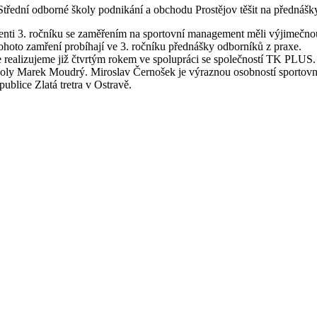
Střední odborné školy podnikání a obchodu Prostějov těšit na předná
enti 3. ročníku se zaměřením na sportovní management měli výjimečnou 
ohoto zamření probíhají ve 3. ročníku přednášky odborníků z praxe.
ealizujeme již čtvrtým rokem ve spolupráci se společností TK PLUS. 
tel školy Marek Moudrý. Miroslav Černošek je výraznou osobností sport
publice Zlatá tretra v Ostravě.