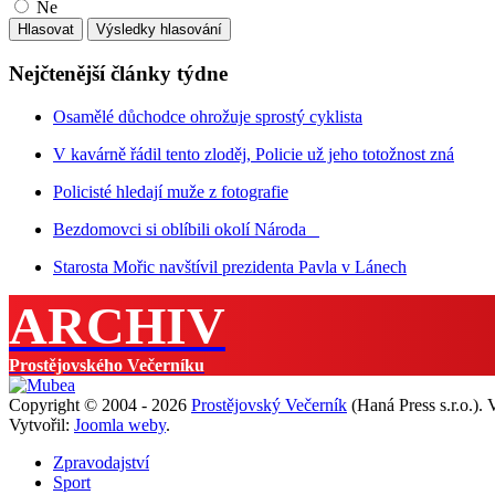
Ne
Nejčtenější články týdne
Osamělé důchodce ohrožuje sprostý cyklista
V kavárně řádil tento zloděj, Policie už jeho totožnost zná
Policisté hledají muže z fotografie
Bezdomovci si oblíbili okolí Národa
Starosta Mořic navštívil prezidenta Pavla v Lánech
ARCHIV
Prostějovského Večerníku
Copyright © 2004 - 2026
Prostějovský Večerník
(Haná Press s.r.o.).
Vytvořil:
Joomla weby
.
Zpravodajství
Sport