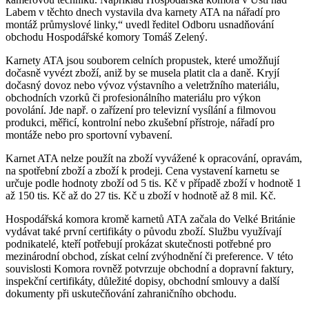
Labem v těchto dnech vystavila dva karnety ATA na nářadí pro
montáž průmyslové linky,“ uvedl ředitel Odboru usnadňování
obchodu Hospodářské komory Tomáš Zelený.
Karnety ATA jsou souborem celních propustek, které umožňují
dočasně vyvézt zboží, aniž by se musela platit cla a daně. Kryjí
dočasný dovoz nebo vývoz výstavního a veletržního materiálu,
obchodních vzorků či profesionálního materiálu pro výkon
povolání. Jde např. o zařízení pro televizní vysílání a filmovou
produkci, měřicí, kontrolní nebo zkušební přístroje, nářadí pro
montáže nebo pro sportovní vybavení.
Karnet ATA nelze použít na zboží vyvážené k opracování, opravám,
na spotřební zboží a zboží k prodeji. Cena vystavení karnetu se
určuje podle hodnoty zboží od 5 tis. Kč v případě zboží v hodnotě 1
až 150 tis. Kč až do 27 tis. Kč u zboží v hodnotě až 8 mil. Kč.
Hospodářská komora kromě karnetů ATA začala do Velké Británie
vydávat také první certifikáty o původu zboží. Službu využívají
podnikatelé, kteří potřebují prokázat skutečnosti potřebné pro
mezinárodní obchod, získat celní zvýhodnění či preference. V této
souvislosti Komora rovněž potvrzuje obchodní a dopravní faktury,
inspekční certifikáty, důležité dopisy, obchodní smlouvy a další
dokumenty při uskutečňování zahraničního obchodu.