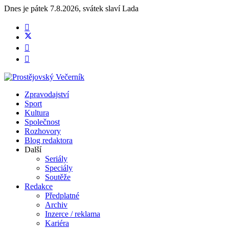
Dnes je
pátek 7.8.2026
,
svátek slaví
Lada
Zpravodajství
Sport
Kultura
Společnost
Rozhovory
Blog redaktora
Další
Seriály
Speciály
Soutěže
Redakce
Předplatné
Archiv
Inzerce / reklama
Kariéra