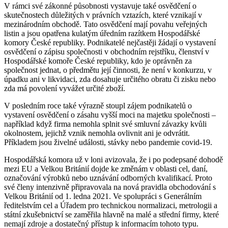
V rámci své zákonné působnosti vystavuje také osvědčení o
skutečnostech důležitých v právních vztazích, které vznikají v
mezinárodním obchodě. Tato osvědčení mají povahu veřejných
listin a jsou opatřena kulatým úředním razítkem Hospodářské
komory České republiky. Podnikatelé nejčastěji žádají o vystavení
osvědčení o zápisu společnosti v obchodním rejstříku, členství v
Hospodářské komoře České republiky, kdo je oprávněn za
společnost jednat, o předmětu její činnosti, že není v konkurzu, v
úpadku ani v likvidaci, zda dosahuje určitého obratu či zisku nebo
zda má povolení vyvážet určité zboží.
V posledním roce také výrazně stoupl zájem podnikatelů o
vystavení osvědčení o zásahu vyšší moci na majetku společnosti –
například když firma nemohla splnit své smluvní závazky kvůli
okolnostem, jejichž vznik nemohla ovlivnit ani je odvrátit.
Příkladem jsou živelné události, stávky nebo pandemie covid-19.
Hospodářská komora už v loni avizovala, že i po podepsané dohodě
mezi EU a Velkou Británií dojde ke změnám v oblasti cel, daní,
označování výrobků nebo uznávání odborných kvalifikací. Proto
své členy intenzivně připravovala na nová pravidla obchodování s
Velkou Británií od 1. ledna 2021. Ve spolupráci s Generálním
ředitelstvím cel a Úřadem pro technickou normalizaci, metrologii a
státní zkušebnictví se zaměřila hlavně na malé a střední firmy, které
nemají zdroje a dostatečný přístup k informacím tohoto typu.