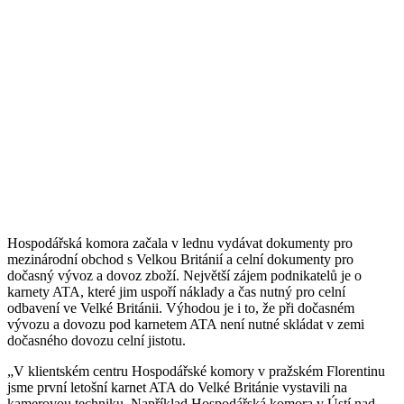
Hospodářská komora začala v lednu vydávat dokumenty pro
mezinárodní obchod s Velkou Británií a celní dokumenty pro
dočasný vývoz a dovoz zboží. Největší zájem podnikatelů je o
karnety ATA, které jim uspoří náklady a čas nutný pro celní
odbavení ve Velké Británii. Výhodou je i to, že při dočasném
vývozu a dovozu pod karnetem ATA není nutné skládat v zemi
dočasného dovozu celní jistotu.
„V klientském centru Hospodářské komory v pražském Florentinu
jsme první letošní karnet ATA do Velké Británie vystavili na
kamerovou techniku. Například Hospodářská komora v Ústí nad