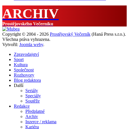
ARCHIV
Prostějovského Večerníku
Copyright © 2004 - 2026
Prostějovský Večerník
(Haná Press s.r.o.).
Všechna práva vyhrazena.
Vytvořil:
Joomla weby
.
Zpravodajství
Sport
Kultura
Společnost
Rozhovory
Blog redaktora
Další
Seriály
Speciály
Soutěže
Redakce
Předplatné
Archiv
Inzerce / reklama
Kariéra