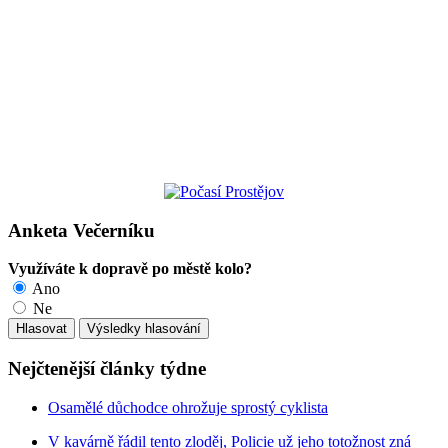
Anketa Večerníku
Využíváte k dopravě po městě kolo?
Ano
Ne
Nejčtenější články týdne
Osamělé důchodce ohrožuje sprostý cyklista
V kavárně řádil tento zloděj, Policie už jeho totožnost zná