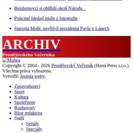
Bezdomovci si oblíbili okolí Národa
Policisté hledají muže z fotografie
Starosta Mořic navštívil prezidenta Pavla v Lánech
ARCHIV
Prostějovského Večerníku
Copyright © 2004 - 2026
Prostějovský Večerník
(Haná Press s.r.o.).
Všechna práva vyhrazena.
Vytvořil:
Joomla weby
.
Zpravodajství
Sport
Kultura
Společnost
Rozhovory
Blog redaktora
Další
Seriály
Speciály