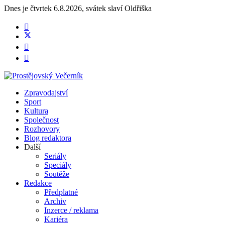
Dnes je
čtvrtek 6.8.2026
,
svátek slaví
Oldřiška
Zpravodajství
Sport
Kultura
Společnost
Rozhovory
Blog redaktora
Další
Seriály
Speciály
Soutěže
Redakce
Předplatné
Archiv
Inzerce / reklama
Kariéra