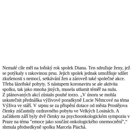
Nemalé cíle měl na loňský rok spolek Diana. Ten sdružuje ženy, jež
se potýkaly s rakovinou prsu. Jejich spolek jednak umožňuje sdílet
zkušenosti s nemocí, setkávání žen a zároveň také společné akce.
Třeba lázeňské pobyty. S nástupem koronaviru se ale aktivita
spolku, tak jako mnoha jiných, musela utlumit téměř na nulu.
Z plánovaných akcí zůstalo pouhé torzo. „V únoru se mohla
uskutečnit přednáška výživové poradkyně Lucie Němcové na téma
Výživa ve stáří. V srpnu se za přispění dotace od města Prostějova
členky zúčastnily ozdravného pobytu ve Velkých Losinách. A
začátkem září byly dvě členky na psychoonkologickém sympoziu v
Praze na téma "emoce jako součást onkologického onemocnění",“
shrnula předsedkyně spolku Marcela Plachá.