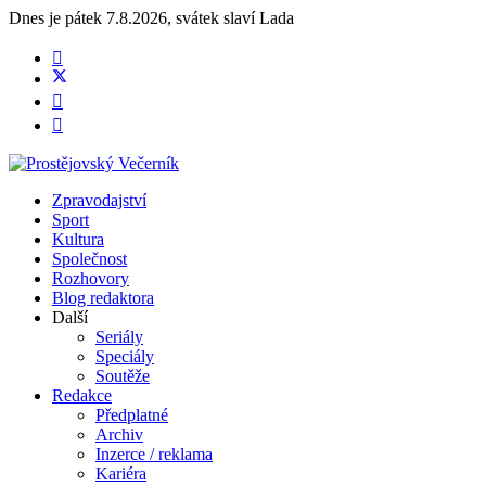
Dnes je
pátek 7.8.2026
,
svátek slaví
Lada
Zpravodajství
Sport
Kultura
Společnost
Rozhovory
Blog redaktora
Další
Seriály
Speciály
Soutěže
Redakce
Předplatné
Archiv
Inzerce / reklama
Kariéra