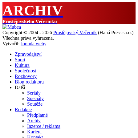
ARCHIV
Prostějovského Večerníku
Copyright © 2004 - 2026
Prostějovský Večerník
(Haná Press s.r.o.).
Všechna práva vyhrazena.
Vytvořil:
Joomla weby
.
Zpravodajství
Sport
Kultura
Společnost
Rozhovory
Blog redaktora
Další
Seriály
Speciály
Soutěže
Redakce
Předplatné
Archiv
Inzerce / reklama
Kariéra
Kontakt