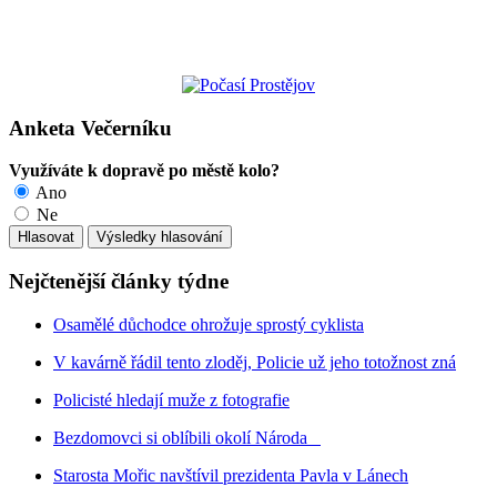
Anketa Večerníku
Využíváte k dopravě po městě kolo?
Ano
Ne
Nejčtenější články týdne
Osamělé důchodce ohrožuje sprostý cyklista
V kavárně řádil tento zloděj, Policie už jeho totožnost zná
Policisté hledají muže z fotografie
Bezdomovci si oblíbili okolí Národa
Starosta Mořic navštívil prezidenta Pavla v Lánech