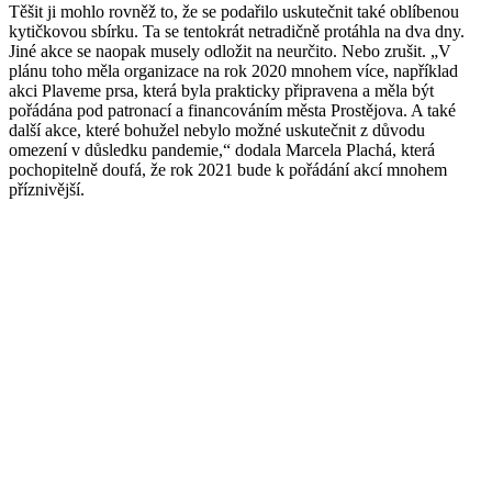
Těšit ji mohlo rovněž to, že se podařilo uskutečnit také oblíbenou
kytičkovou sbírku. Ta se tentokrát netradičně protáhla na dva dny.
Jiné akce se naopak musely odložit na neurčito. Nebo zrušit. „V
plánu toho měla organizace na rok 2020 mnohem více, například
akci Plaveme prsa, která byla prakticky připravena a měla být
pořádána pod patronací a financováním města Prostějova. A také
další akce, které bohužel nebylo možné uskutečnit z důvodu
omezení v důsledku pandemie,“ dodala Marcela Plachá, která
pochopitelně doufá, že rok 2021 bude k pořádání akcí mnohem
příznivější.