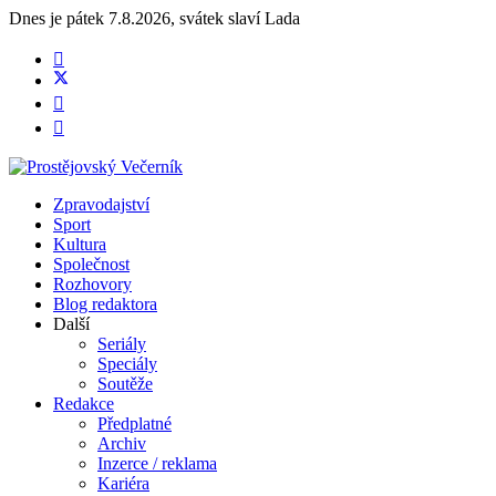
Dnes je
pátek 7.8.2026
,
svátek slaví
Lada
Zpravodajství
Sport
Kultura
Společnost
Rozhovory
Blog redaktora
Další
Seriály
Speciály
Soutěže
Redakce
Předplatné
Archiv
Inzerce / reklama
Kariéra