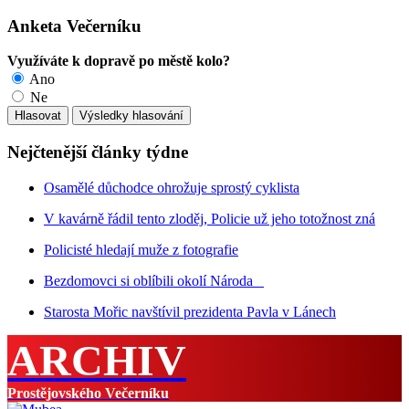
Anketa Večerníku
Využíváte k dopravě po městě kolo?
Ano
Ne
Nejčtenější články týdne
Osamělé důchodce ohrožuje sprostý cyklista
V kavárně řádil tento zloděj, Policie už jeho totožnost zná
Policisté hledají muže z fotografie
Bezdomovci si oblíbili okolí Národa
Starosta Mořic navštívil prezidenta Pavla v Lánech
ARCHIV
Prostějovského Večerníku