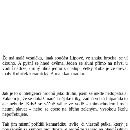
Že má malá vesnička, jinak součást Lipové, ve znaku hrocha, se ví
dlouho. A pyšní se hned dvěma. Jeden se sluní přímo na návsi u
vodní nádrže, druhý hlídá jednu z chalup. Velký Kuba je ze dřeva,
malý Kubíček keramický. A mají kamarádku.
Jak je to s inteligencí hrochů jako druhu, jsem se nikde nedopátrala.
Faktem je, že se dokáží naučit nějaké triky, žádná velká hitparáda to
ale nebude. Když se věčně válíte ve vodě – mimochodem hroch
neumí plavat – nebo se cpete na břehu zeleným, vysokou školu
nepotřebujete.
Tak jim místní pořídili kamarádku, zvíře, či vlastně ptáka, který je
považován za symbol moudrosti. V jedné ze zahrad na hlavní silnici