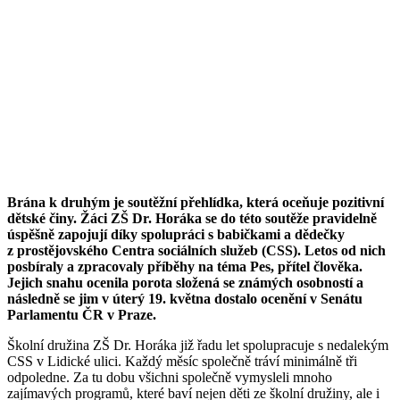
Brána k druhým je soutěžní přehlídka, která oceňuje pozitivní
dětské činy. Žáci ZŠ Dr. Horáka se do této soutěže pravidelně
úspěšně zapojují díky spolupráci s babičkami a dědečky
z prostějovského Centra sociálních služeb (CSS). Letos od nich
posbíraly a zpracovaly příběhy na téma Pes, přítel člověka.
Jejich snahu ocenila porota složená se známých osobností a
následně se jim v úterý 19. května dostalo ocenění v Senátu
Parlamentu ČR v Praze.
Školní družina ZŠ Dr. Horáka již řadu let spolupracuje s nedalekým
CSS v Lidické ulici. Každý měsíc společně tráví minimálně tři
odpoledne. Za tu dobu všichni společně vymysleli mnoho
zajímavých programů, které baví nejen děti ze školní družiny, ale i