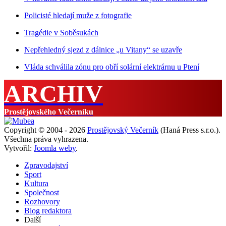
Policisté hledají muže z fotografie
Tragédie v Soběsukách
Nepřehledný sjezd z dálnice „u Vitany“ se uzavře
Vláda schválila zónu pro obří solární elektrárnu u Ptení
ARCHIV
Prostějovského Večerníku
Copyright © 2004 - 2026
Prostějovský Večerník
(Haná Press s.r.o.).
Všechna práva vyhrazena.
Vytvořil:
Joomla weby
.
Zpravodajství
Sport
Kultura
Společnost
Rozhovory
Blog redaktora
Další