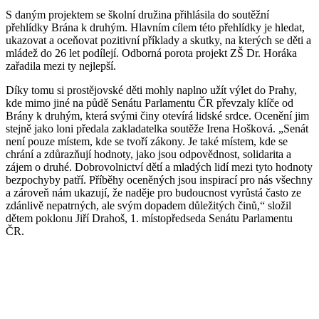
S daným projektem se školní družina přihlásila do soutěžní
přehlídky Brána k druhým. Hlavním cílem této přehlídky je hledat,
ukazovat a oceňovat pozitivní příklady a skutky, na kterých se děti a
mládež do 26 let podílejí. Odborná porota projekt ZŠ Dr. Horáka
zařadila mezi ty nejlepší.
Díky tomu si prostějovské děti mohly naplno užít výlet do Prahy,
kde mimo jiné na půdě Senátu Parlamentu ČR převzaly klíče od
Brány k druhým, která svými činy otevírá lidské srdce. Ocenění jim
stejně jako loni předala zakladatelka soutěže Irena Hošková. „Senát
není pouze místem, kde se tvoří zákony. Je také místem, kde se
chrání a zdůrazňují hodnoty, jako jsou odpovědnost, solidarita a
zájem o druhé. Dobrovolnictví dětí a mladých lidí mezi tyto hodnoty
bezpochyby patří. Příběhy oceněných jsou inspirací pro nás všechny
a zároveň nám ukazují, že naděje pro budoucnost vyrůstá často ze
zdánlivě nepatrných, ale svým dopadem důležitých činů,“ složil
dětem poklonu Jiří Drahoš, 1. místopředseda Senátu Parlamentu
ČR.