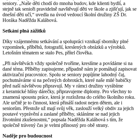
seniory. „Naše děti chodí do mnoha budov, kde klienti bydlí, a
stejně tak senioři pravidelně navštěvují děti ve škole a zjišťují, jak se
dnešní děti učí,“ uvedla na úvod vedoucí školní družiny ZŠ Dr.
Horáka Naděžda Kalábová.
Setkání plná zážitků
Díky vzájemnému setkávání a spolupráci vznikají sborníky plné
vzpomínek, příběhů, fotografií, kreslených obrázků a výrobků.
Letošním tématem se stalo Pes, přítel člověka.
„Při návštěvách vždy společně tvoříme, kreslíme a povídáme si na
dané téma. Příběhy zapisujeme, případně nám je pomáhají zapisovat
aktivizační pracovnice. Spolu se seniory popíjíme lahodný čaj,
pochutnáváme si na pečených dobrotách, které naše milé babičky
před naší návštěvou připravují. My v rámci družiny vyrábíme
z keramické hlíny dárečky, připravujeme diplomy. Pro všechny to
znamená spoustu práce, která je rozložena do celého školního roku.
Ale určitě je to činnost, která přináší radost nejen dětem, ale i
seniorům. Přestože už mají svůj věk, zaslouží velký obdiv za jejich
poutavé vyprávění a zaslané příběhy, skláníme se nad jejich
životními zkušenostmi,“ popsala Naděžda Kalábová s tím, že
společně trávený čas je velmi přínosný pro obě strany.
Naděje pro budoucnost