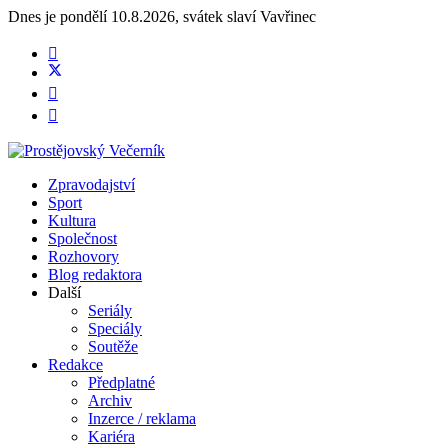
Dnes je
pondělí 10.8.2026
,
svátek slaví
Vavřinec
Zpravodajství
Sport
Kultura
Společnost
Rozhovory
Blog redaktora
Další
Seriály
Speciály
Soutěže
Redakce
Předplatné
Archiv
Inzerce / reklama
Kariéra