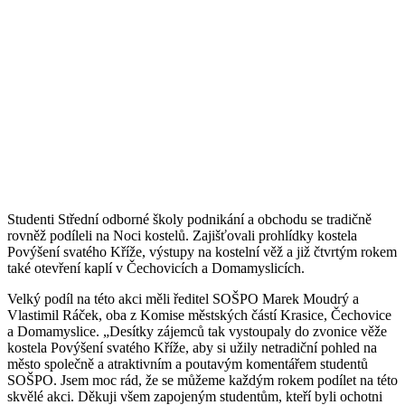
Studenti Střední odborné školy podnikání a obchodu se tradičně
rovněž podíleli na Noci kostelů. Zajišťovali prohlídky kostela
Povýšení svatého Kříže, výstupy na kostelní věž a již čtvrtým rokem
také otevření kaplí v Čechovicích a Domamyslicích.
Velký podíl na této akci měli ředitel SOŠPO Marek Moudrý a
Vlastimil Ráček, oba z Komise městských částí Krasice, Čechovice
a Domamyslice. „Desítky zájemců tak vystoupaly do zvonice věže
kostela Povýšení svatého Kříže, aby si užily netradiční pohled na
město společně a atraktivním a poutavým komentářem studentů
SOŠPO. Jsem moc rád, že se můžeme každým rokem podílet na této
skvělé akci. Děkuji všem zapojeným studentům, kteří byli ochotni