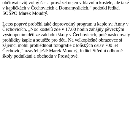
obětovat svůj volný čas a provázet nejen v hlavním kostele, ale také
v kapličkách v Čechovicích a Domamyslicích,“ podotkl ředitel
SOŠPO Marek Moudrý.
Letos poprvé proběhl také doprovodný program u kaple sv. Anny v
Čechovicích. „Noc kostelů zde v 17.00 hodin zahájily pěveckým
vystoupením děti ze základní školy v Čechovicích, poté následovaly
prohlídky kaple a soutěže pro děti. Na velkoplošné obrazovce si
zájemci mohli prohlédnout fotografie z loňských oslav 700 let
Čechovic,“ uzavřel ještě Marek Moudrý, ředitel Střední odborné
školy podnikání a obchodu v Prostějově.