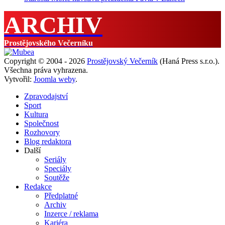
ARCHIV
Prostějovského Večerníku
Copyright © 2004 - 2026
Prostějovský Večerník
(Haná Press s.r.o.).
Všechna práva vyhrazena.
Vytvořil:
Joomla weby
.
Zpravodajství
Sport
Kultura
Společnost
Rozhovory
Blog redaktora
Další
Seriály
Speciály
Soutěže
Redakce
Předplatné
Archiv
Inzerce / reklama
Kariéra