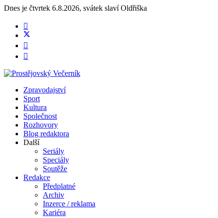
Dnes je
čtvrtek 6.8.2026
,
svátek slaví
Oldřiška
Zpravodajství
Sport
Kultura
Společnost
Rozhovory
Blog redaktora
Další
Seriály
Speciály
Soutěže
Redakce
Předplatné
Archiv
Inzerce / reklama
Kariéra