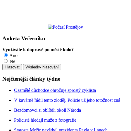
Anketa Večerníku
Využíváte k dopravě po městě kolo?
Ano
Ne
Nejčtenější články týdne
Osamělé důchodce ohrožuje sprostý cyklista
V kavárně řádil tento zloděj, Policie už jeho totožnost zná
Bezdomovci si oblíbili okolí Národa
Policisté hledají muže z fotografie
Starosta Mořic navštívil prezidenta Pavla v Lánech