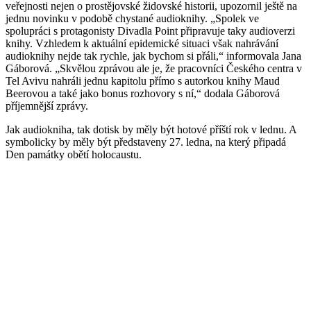
veřejnosti nejen o prostějovské židovské historii, upozornil ještě na
jednu novinku v podobě chystané audioknihy. „Spolek ve
spolupráci s protagonisty Divadla Point připravuje taky audioverzi
knihy. Vzhledem k aktuální epidemické situaci však nahrávání
audioknihy nejde tak rychle, jak bychom si přáli,“ informovala Jana
Gáborová. „Skvělou zprávou ale je, že pracovníci Českého centra v
Tel Avivu nahráli jednu kapitolu přímo s autorkou knihy Maud
Beerovou a také jako bonus rozhovory s ní,“ dodala Gáborová
příjemnější zprávy.
Jak audiokniha, tak dotisk by měly být hotové příští rok v lednu. A
symbolicky by měly být představeny 27. ledna, na který připadá
Den památky obětí holocaustu.