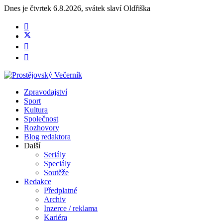
Dnes je
čtvrtek 6.8.2026
,
svátek slaví
Oldřiška
Zpravodajství
Sport
Kultura
Společnost
Rozhovory
Blog redaktora
Další
Seriály
Speciály
Soutěže
Redakce
Předplatné
Archiv
Inzerce / reklama
Kariéra