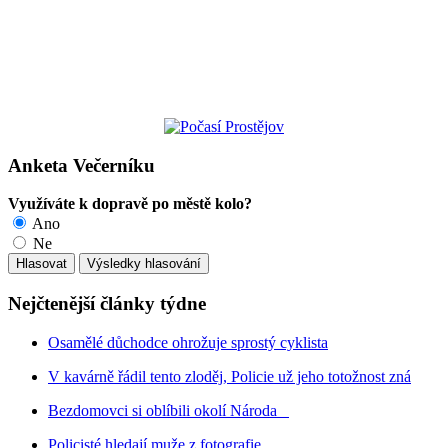
Anketa Večerníku
Využíváte k dopravě po městě kolo?
Ano
Ne
Nejčtenější články týdne
Osamělé důchodce ohrožuje sprostý cyklista
V kavárně řádil tento zloděj, Policie už jeho totožnost zná
Bezdomovci si oblíbili okolí Národa
Policisté hledají muže z fotografie