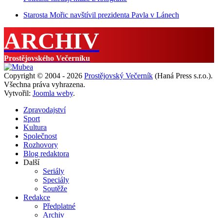
Starosta Mořic navštívil prezidenta Pavla v Lánech
ARCHIV
Prostějovského Večerníku
Copyright © 2004 - 2026
Prostějovský Večerník
(Haná Press s.r.o.).
Všechna práva vyhrazena.
Vytvořil:
Joomla weby
.
Zpravodajství
Sport
Kultura
Společnost
Rozhovory
Blog redaktora
Další
Seriály
Speciály
Soutěže
Redakce
Předplatné
Archiv