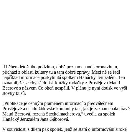
I během letošního podzimu, době poznamenané koronavirem,
přichází z oblasti kultury tu a tam dobré zprávy. Mezi ně se řadí
například informace poskytnutá spolkem Hanácký Jeruzalém. Ten
oznámil, že se chystá dotisk knížky rodačky z Prostějova Maud
Beerové s názvem Co oheň nespálil. V plánu je nyní dotisk ve výši
stovky kusů.
„Publikace je cenným pramenem informací o předválečném
Prostějově a osudu židovské komunity tak, jak je zaznamenala právě
Maud Beerová, rozená Steckelmacherová,“ uvedla za spolek
Hanácký Jeruzalém Jana Gáborová.
V souvislosti s dílem pak spolek, jenž se stará o informování široké