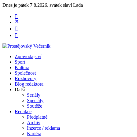
Dnes je
pátek 7.8.2026
,
svátek slaví
Lada
Zpravodajství
Sport
Kultura
Společnost
Rozhovory
Blog redaktora
Další
Seriály
Speciály
Soutěže
Redakce
Předplatné
Archiv
Inzerce / reklama
Kariéra