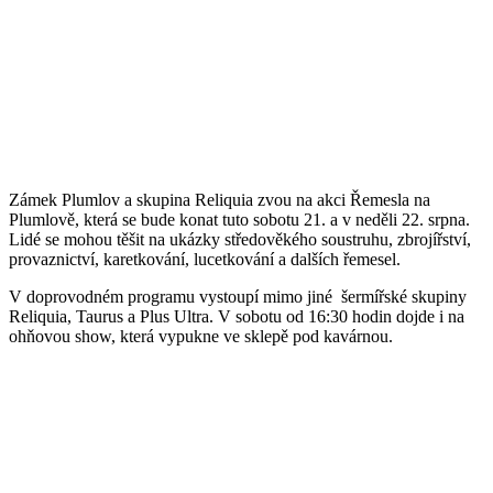
Zámek Plumlov a skupina Reliquia zvou na akci Řemesla na
Plumlově, která se bude konat tuto sobotu 21. a v neděli 22. srpna.
Lidé se mohou těšit na ukázky středověkého soustruhu, zbrojířství,
provaznictví, karetkování, lucetkování a dalších řemesel.
V doprovodném programu vystoupí mimo jiné šermířské skupiny
Reliquia, Taurus a Plus Ultra. V sobotu od 16:30 hodin dojde i na
ohňovou show, která vypukne ve sklepě pod kavárnou.