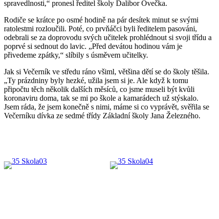
spravedlnosti,“ pronesl ředitel školy Dalibor Ovečka.
Rodiče se krátce po osmé hodině na pár desítek minut se svými
ratolestmi rozloučili. Poté, co prvňáčci byli ředitelem pasováni,
odebrali se za doprovodu svých učitelek prohlédnout si svoji třídu a
poprvé si sednout do lavic. „Před devátou hodinou vám je
přivedeme zpátky,“ slíbily s úsměvem učitelky.
Jak si Večerník ve středu ráno všiml, většina dětí se do školy těšila.
„Ty prázdniny byly hezké, užila jsem si je. Ale když k tomu
připočtu těch několik dalších měsíců, co jsme museli být kvůli
koronaviru doma, tak se mi po škole a kamarádech už stýskalo.
Jsem ráda, že jsem konečně s nimi, máme si co vyprávět, svěřila se
Večerníku dívka ze sedmé třídy Základní školy Jana Železného.