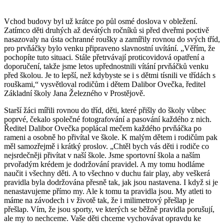
Vchod budovy byl už krátce po půl osmé doslova v obležení.
Zatímco děti druhých až devátých ročníků si před dveřmi poctivě
nasazovaly na ústa ochranné roušky a zamířily rovnou do svých tříd,
pro prvňáčky bylo venku připraveno slavnostní uvítání. „Věřím, že
pochopíte tuto situaci. Stále přetrvávají proticovidová opatření a
doporučení, takže jsme letos upřednostnili vítání prvňáčků venku
před školou. Je to lepší, než kdybyste se i s dětmi tísnili ve třídách s
rouškami,“ vysvětloval rodičům i dětem Dalibor Ovečka, ředitel
Základní školy Jana Železného v Prostějově.
Starší žáci mířili rovnou do tříd, děti, které přišly do školy vůbec
poprvé, čekalo společné fotografování a pasování každého z nich.
Ředitel Dalibor Ovečka poplácal mečem každého prvňáčka po
rameni a osobně ho přivítal ve škole. K malým dětem i rodičům pak
měl samozřejmě i krátký proslov. „Chtěl bych vás děti i rodiče co
nejsrdečněji přivítat v naší škole. Jsme sportovní škola a naším
prvořadým krédem je dodržování pravidel. A my tomu hodláme
naučit i všechny děti. A to všechno v duchu fair play, aby veškerá
pravidla byla dodržována přesně tak, jak jsou nastavena. I když si je
nenastavujeme přímo my. Ale k tomu ta pravidla jsou. My atleti to
máme na závodech i v životě tak, že i milimetrový přešlap je
přešlap. Vím, že jsou sporty, ve kterých se běžně pravidla porušují,
ale my to nechceme. Vaše děti chceme vychovávat opravdu ke