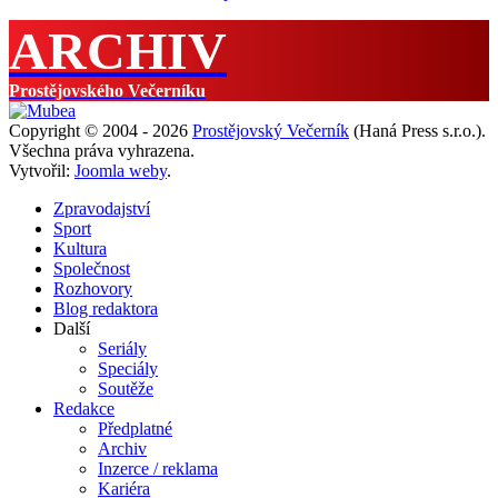
ARCHIV
Prostějovského Večerníku
Copyright © 2004 - 2026
Prostějovský Večerník
(Haná Press s.r.o.).
Všechna práva vyhrazena.
Vytvořil:
Joomla weby
.
Zpravodajství
Sport
Kultura
Společnost
Rozhovory
Blog redaktora
Další
Seriály
Speciály
Soutěže
Redakce
Předplatné
Archiv
Inzerce / reklama
Kariéra