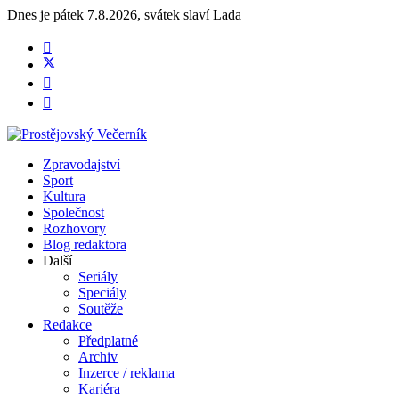
Dnes je
pátek 7.8.2026
,
svátek slaví
Lada
Zpravodajství
Sport
Kultura
Společnost
Rozhovory
Blog redaktora
Další
Seriály
Speciály
Soutěže
Redakce
Předplatné
Archiv
Inzerce / reklama
Kariéra