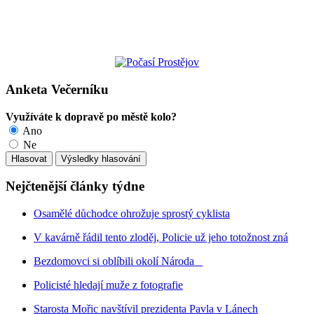
Anketa Večerníku
Využíváte k dopravě po městě kolo?
Ano
Ne
Nejčtenější články týdne
Osamělé důchodce ohrožuje sprostý cyklista
V kavárně řádil tento zloděj, Policie už jeho totožnost zná
Bezdomovci si oblíbili okolí Národa
Policisté hledají muže z fotografie
Starosta Mořic navštívil prezidenta Pavla v Lánech