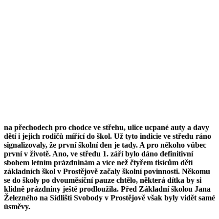
na přechodech pro chodce ve střehu, ulice ucpané auty a davy
dětí i jejich rodičů mířící do škol. Už tyto indicie ve středu ráno
signalizovaly, že první školní den je tady. A pro někoho vůbec
první v životě. Ano, ve středu 1. září bylo dáno definitivní
sbohem letním prázdninám a více než čtyřem tisícům dětí
základních škol v Prostějově začaly školní povinnosti. Někomu
se do školy po dvouměsíční pauze chtělo, některá dítka by si
klidně prázdniny ještě prodloužila. Před Základní školou Jana
Železného na Sídlišti Svobody v Prostějově však byly vidět samé
úsměvy.