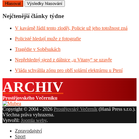
Nejčtenější články týdne
V kavárně řádil tento zloděj, Policie už jeho totožnost zná
Policisté hledají muže z fotografie
Tragédie v Soběsukách
Nepřehledný sjezd z dálnice „u Vitany“ se uzavře
Vláda schválila zónu pro obří solární elektrárnu u Ptení
ARCHIV
Prostějovského Večerníku
Copyright © 2004 - 2026
Prostějovský Večerník
(Haná Press s.r.o.).
Všechna práva vyhrazena.
Vytvořil:
Joomla weby
.
Zpravodajství
Sport