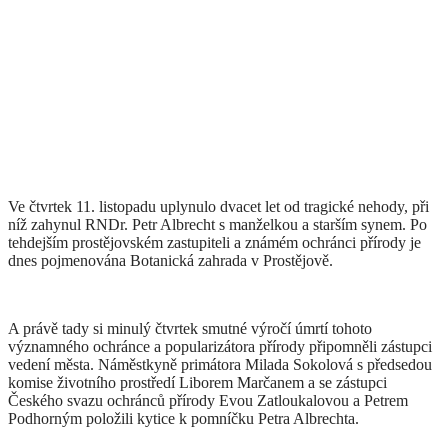
Ve čtvrtek 11. listopadu uplynulo dvacet let od tragické nehody, při
níž zahynul RNDr. Petr Albrecht s manželkou a starším synem. Po
tehdejším prostějovském zastupiteli a známém ochránci přírody je
dnes pojmenována Botanická zahrada v Prostějově.
A právě tady si minulý čtvrtek smutné výročí úmrtí tohoto
významného ochránce a popularizátora přírody připomněli zástupci
vedení města. Náměstkyně primátora Milada Sokolová s předsedou
komise životního prostředí Liborem Marčanem a se zástupci
Českého svazu ochránců přírody Evou Zatloukalovou a Petrem
Podhorným položili kytice k pomníčku Petra Albrechta.