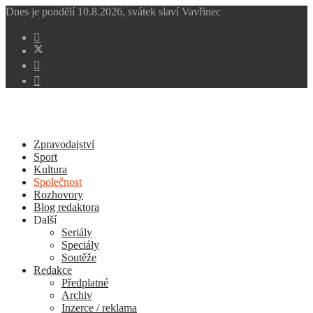
Dnes je
pondělí 10.8.2026
,
svátek slaví
Vavřinec
Zpravodajství
Sport
Kultura
Společnost
Rozhovory
Blog redaktora
Další
Seriály
Speciály
Soutěže
Redakce
Předplatné
Archiv
Inzerce / reklama