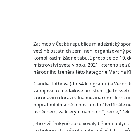
Zatímco v České republice mládežnický sport
většině ostatních zemí není organizovaný p
komplikacím žádné tabu. I proto se od 10. 
mistrovství světa v boxu 2021, kterého se 
národního trenéra této kategorie Martina Kl
Claudia Tóthová (do 54 kilogramů) a Veroni
zabojovat o medailové umístění. „Je to světo
koronaviru dorazí silná mezinárodní konkur
poprat minimálně o postup do čtvrtfinále n
úspěchem, za kterým naplno půjdeme,“ řekl 
Jeho svěřenkyně absolvovaly během uplynul
vrcholnou akci několik zahraničních turnajů,