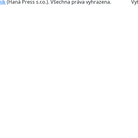
ník
(Haná Press s.r.o.). Všechna práva vyhrazena.
Vyt