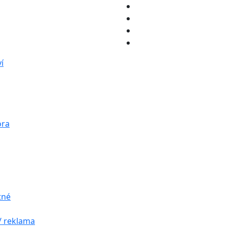
í
ora
tné
/ reklama