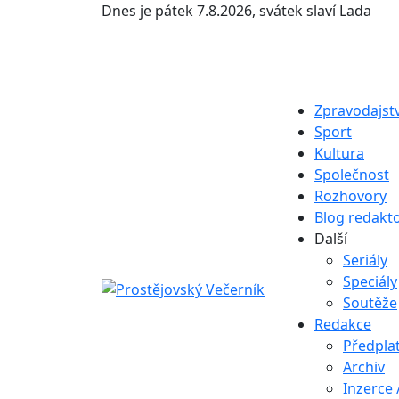
Dnes je
pátek 7.8.2026
,
svátek slaví
Lada
Zpravodajstv
Sport
Kultura
Společnost
Rozhovory
Blog redakt
Další
Seriály
Speciály
Soutěže
Redakce
Předpla
Archiv
Inzerce 