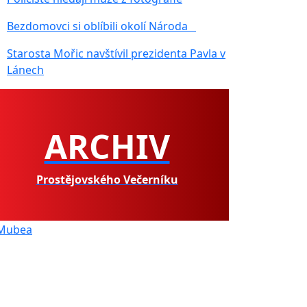
Bezdomovci si oblíbili okolí Národa
Starosta Mořic navštívil prezidenta Pavla v
Lánech
ARCHIV
Prostějovského Večerníku