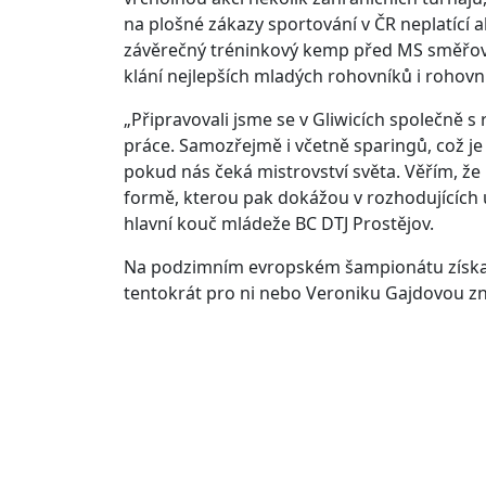
na plošné zákazy sportování v ČR neplatící a
závěrečný tréninkový kemp před MS směřová
klání nejlepších mladých rohovníků i rohovn
„Připravovali jsme se v Gliwicích společně s
práce. Samozřejmě i včetně sparingů, což j
pokud nás čeká mistrovství světa. Věřím, ž
formě, kterou pak dokážou v rozhodujících ut
hlavní kouč mládeže BC DTJ Prostějov.
Na podzimním evropském šampionátu získala
tentokrát pro ni nebo Veroniku Gajdovou z