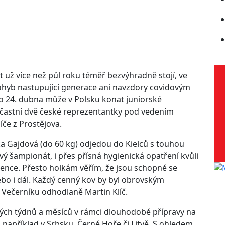
 už více než půl roku téměř bezvýhradně stojí, ve
ohyb nastupující generace ani navzdory covidovým
do 24. dubna může v Polsku konat juniorské
zúčastní dvě české reprezentantky pod vedením
íče z Prostějova.
ka Gajdová (do 60 kg) odjedou do Kielců s touhou
vý šampionát, i přes přísná hygienická opatření kvůli
ence. Přesto holkám věřím, že jsou schopné se
ebo i dál. Každý cenný kov by byl obrovským
Večerníku odhodlaně Martin Klíč.
ých týdnů a měsíců v rámci dlouhodobé přípravy na
 například v Srbsku, Černé Hoře či Litvě. S ohledem