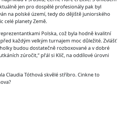
ktuálně jen pro dospělé profesionály pak byl
n na polské území, tedy do dějiště juniorského
ic celé planety Země.
 reprezentantkami Polska, což byla hodně kvalitní
e před každým velkým turnajem moc důležité. Zvlášť
e holky budou dostatečně rozboxované a v dobré
káních zúročit,“ přál si Klíč, na oddílové úrovni
 Claudia Tóthová skvělé stříbro. Cinkne to
nova?