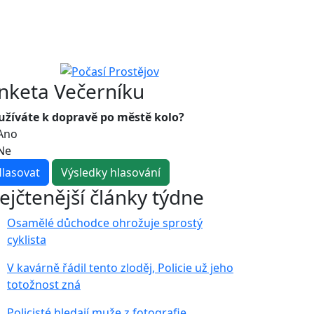
nketa Večerníku
užíváte k dopravě po městě kolo?
Ano
Ne
ejčtenější články týdne
Osamělé důchodce ohrožuje sprostý
cyklista
V kavárně řádil tento zloděj, Policie už jeho
totožnost zná
Policisté hledají muže z fotografie