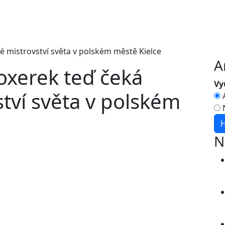
A
oxerek teď čeká
Vy
ství světa v polském
N