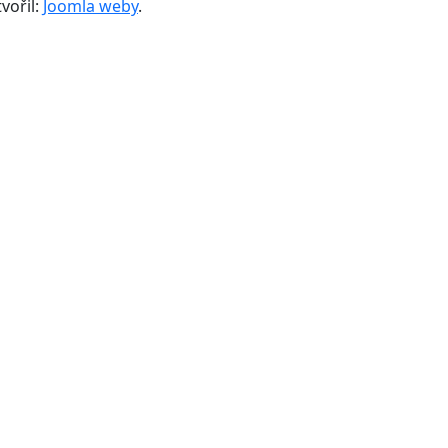
vořil:
Joomla weby
.