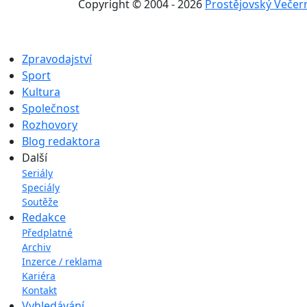
Copyright © 2004 - 2026
Prostějovský Večer
Zpravodajství
Sport
Kultura
Společnost
Rozhovory
Blog redaktora
Další
Seriály
Speciály
Soutěže
Redakce
Předplatné
Archiv
Inzerce / reklama
Kariéra
Kontakt
Vyhledávání