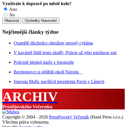
Využíváte k dopravě po městě kolo?
Ano
Ne
Nejčtenější články týdne
Osamělé důchodce ohrožuje sprostý cyklista
V kavárně řádil tento zloděj, Policie už jeho totožnost zná
Policisté hledají muže z fotografie
Bezdomovci si oblíbili okolí Národa
Starosta Mořic navštívil prezidenta Pavla v Lánech
ARCHIV
Prostějovského Večerníku
Copyright © 2004 - 2026
Prostějovský Večerník
(Haná Press s.r.o.).
Všechna práva vyhrazena.