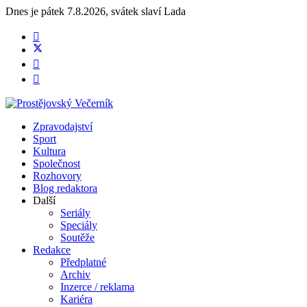
Dnes je
pátek 7.8.2026
,
svátek slaví
Lada
Zpravodajství
Sport
Kultura
Společnost
Rozhovory
Blog redaktora
Další
Seriály
Speciály
Soutěže
Redakce
Předplatné
Archiv
Inzerce / reklama
Kariéra