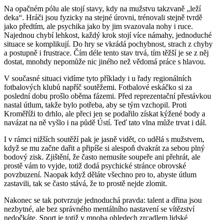
Na opačném pólu ale stojí stavy, kdy na mužstvu takzvaně „leží
deka“. Hráči jsou fyzicky na stejné úrovni, trénovali stejně tvrdě
jako předtím, ale psychika jako by jim svazovala nohy i ruce.
Najednou chybí lehkost, každý krok stojí více námahy, jednoduché
situace se komplikují. Do hry se vkrádá pochybnost, strach z chyby
a postupně i frustrace. Čím déle tento stav trvá, tím těžší je se z něj
dostat, mnohdy nepomůže nic jiného než vědomá práce s hlavou.
V současné situaci vidíme tyto příklady i u řady regionálních
fotbalových klubů napříč soutěžemi. Fotbalové eskáčko si za
poslední dobu prošlo oběma fázemi. Před reprezentační přestávkou
nastal útlum, takže bylo potřeba, aby se tým vzchopil. Proti
Kroměříži to drhlo, ale přeci jen se podařilo získat kýžené body a
navázat na ně vyšlo i na půdě Ústí. Teď tato vlna může trvat i dál.
I v rámci nižších soutěží pak je jasně vidět, co udělá s mužstvem,
když se mu začne dařit a připíše si alespoň dvakrát za sebou plný
bodový zisk. Zjištění, že často nemusíte soupeře ani přehrát, ale
prostě vám to vyjde, totiž dodá psychické stránce obrovské
povzbuzení. Naopak když děláte všechno pro to, abyste útlum
zastavili, tak se často stává, že to prostě nejde zlomit.
Nakonec se tak potvrzuje jednoduchá pravda: talent a dřina jsou
nezbytné, ale bez správného mentálního nastavení se vítězství
nedočkáte. Sport je totiž v mnoha ohledech zrcadlem lidské