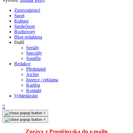
Vytvořil:
Joomla weby
.
Zpravodajství
Sport
Kultura
Společnost
Rozhovory
Blog redaktora
Další
Seriály
Speciály
Soutěže
Redakce
Předplatné
Archiv
Inzerce / reklama
Kariéra
Kontakt
Vyhledávání
×
×
Zprávy z Prostějovska do e‑mailu