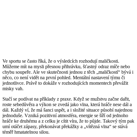
Ve sportu se často říká, že o výsledcích rozhodují maličkosti.
Můžeme mít na mysli přesnou přihrávku, šťastný odraz míče nebo
chybu soupeře. Ale ve skutečnosti jednou z těch „maličkostí“ bývá i
něco, co není vidět na první pohled. Mentální nastavení týmu či
jednotlivce. Právě to dokáže v rozhodujících momentech převážit
misky vah.
Stačí se podívat na příklady z praxe. Když se mužstvu začne dařit,
roste sebedůvěra a výkon se zvedá jako vlna, která hráče nese dál a
dál. Každý ví, že má šanci uspět, a i složité situace působí najednou
jednoduše. Vzniká pozitivní atmosféra, energie se šíří od jednoho
hráče ke druhému a z celku je cítit víra, že to půjde. Takový tým pak
umí otáčet zápasy, překonávat překážky a „vítězná vlna“ se stává
téměř hmatatelnou silou.