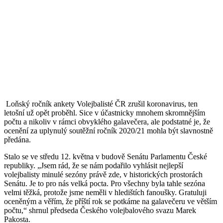
Loňský ročník ankety Volejbalisté ČR zrušil koronavirus, ten
letošní už opět proběhl. Sice v účastnicky mnohem skromnějším
počtu a nikoliv v rámci obvyklého galavečera, ale podstatné je, že
ocenění za uplynulý soutěžní ročník 2020/21 mohla být slavnostně
předána.
Stalo se ve středu 12. května v budově Senátu Parlamentu České
republiky. „Jsem rád, že se nám podařilo vyhlásit nejlepší
volejbalisty minulé sezóny právě zde, v historických prostorách
Senátu. Je to pro nás velká pocta. Pro všechny byla tahle sezóna
velmi těžká, protože jsme neměli v hledištích fanoušky. Gratuluji
oceněným a věřím, že příští rok se potkáme na galavečeru ve větším
počtu,“ shrnul předseda Českého volejbalového svazu Marek
Pakosta.