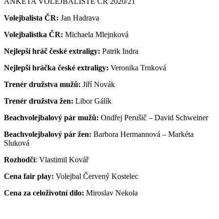
ANKETA VOLEJBALISTÉ ČR 2020/21
Volejbalista ČR:
Jan Hadrava
Volejbalistka ČR:
Michaela Mlejnková
Nejlepší hráč české extraligy:
Patrik Indra
Nejlepší hráčka české extraligy:
Veronika Trnková
Trenér družstva mužů:
Jiří Novák
Trenér družstva žen:
Libor Gálík
Beachvolejbalový pár mužů:
Ondřej Perušič – David Schweiner
Beachvolejbalový pár žen:
Barbora Hermannová – Markéta
Sluková
Rozhodčí
: Vlastimil Kovář
Cena fair play:
Volejbal Červený Kostelec
Cena za celoživotní dílo:
Miroslav Nekola