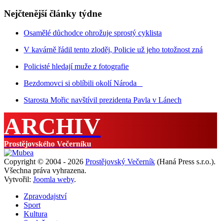
Nejčtenější články týdne
Osamělé důchodce ohrožuje sprostý cyklista
V kavárně řádil tento zloděj, Policie už jeho totožnost zná
Policisté hledají muže z fotografie
Bezdomovci si oblíbili okolí Národa
Starosta Mořic navštívil prezidenta Pavla v Lánech
ARCHIV
Prostějovského Večerníku
Copyright © 2004 - 2026
Prostějovský Večerník
(Haná Press s.r.o.).
Všechna práva vyhrazena.
Vytvořil:
Joomla weby
.
Zpravodajství
Sport
Kultura