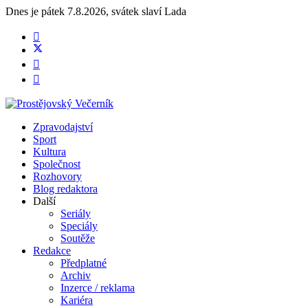
Dnes je
pátek 7.8.2026
,
svátek slaví
Lada
Zpravodajství
Sport
Kultura
Společnost
Rozhovory
Blog redaktora
Další
Seriály
Speciály
Soutěže
Redakce
Předplatné
Archiv
Inzerce / reklama
Kariéra