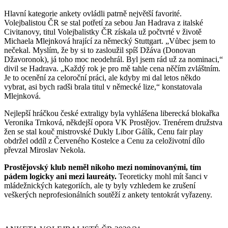
Hlavní kategorie ankety ovládli patrně největší favorité.
Volejbalistou ČR se stal potřetí za sebou Jan Hadrava z italské
Civitanovy, titul Volejbalistky ČR získala už počtvrté v životě
Michaela Mlejnková hrající za německý Stuttgart. „Vůbec jsem to
nečekal. Myslím, že by si to zasloužil spíš Džáva (Donovan
Džavoronok), já toho moc neodehrál. Byl jsem rád už za nominaci,“
divil se Hadrava. „Každý rok je pro mě tahle cena něčím zvláštním.
Je to ocenění za celoroční práci, ale kdyby mi dal letos někdo
vybrat, asi bych radši brala titul v německé lize,“ konstatovala
Mlejnková.
Nejlepší hráčkou české extraligy byla vyhlášena liberecká blokařka
Veronika Trnková, někdejší opora VK Prostějov. Trenérem družstva
žen se stal kouč mistrovské Dukly Libor Gálík, Cenu fair play
obdržel oddíl z Červeného Kostelce a Cenu za celoživotní dílo
převzal Miroslav Nekola.
Prostějovský klub neměl nikoho mezi nominovanými, tím
pádem logicky ani mezi laureáty.
Teoreticky mohl mít šanci v
mládežnických kategoriích, ale ty byly vzhledem ke zrušení
veškerých neprofesionálních soutěží z ankety tentokrát vyřazeny.