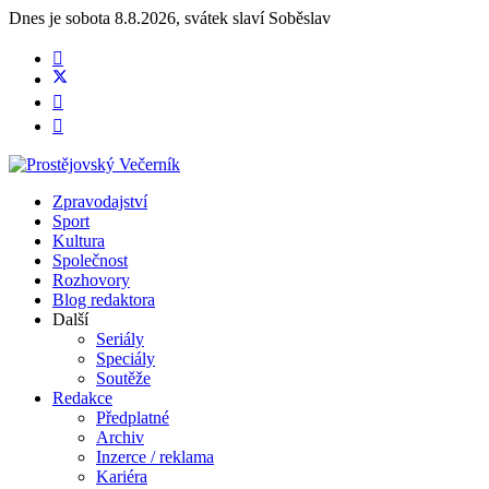
Dnes je
sobota 8.8.2026
,
svátek slaví
Soběslav
Zpravodajství
Sport
Kultura
Společnost
Rozhovory
Blog redaktora
Další
Seriály
Speciály
Soutěže
Redakce
Předplatné
Archiv
Inzerce / reklama
Kariéra