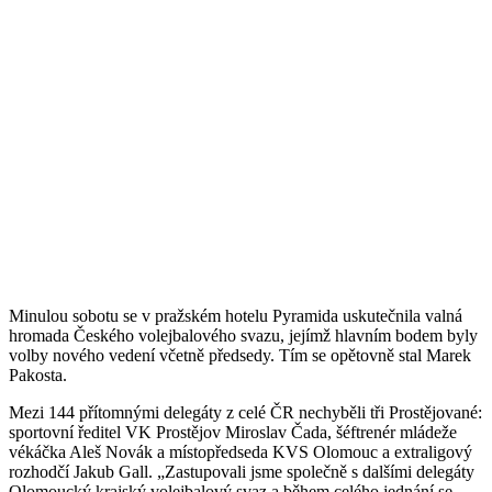
Minulou sobotu se v pražském hotelu Pyramida uskutečnila valná
hromada Českého volejbalového svazu, jejímž hlavním bodem byly
volby nového vedení včetně předsedy. Tím se opětovně stal Marek
Pakosta.
Mezi 144 přítomnými delegáty z celé ČR nechyběli tři Prostějované:
sportovní ředitel VK Prostějov Miroslav Čada, šéftrenér mládeže
vékáčka Aleš Novák a místopředseda KVS Olomouc a extraligový
rozhodčí Jakub Gall. „Zastupovali jsme společně s dalšími delegáty
Olomoucký krajský volejbalový svaz a během celého jednání se