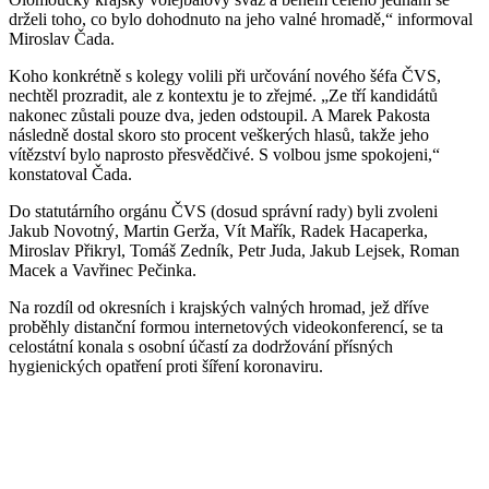
drželi toho, co bylo dohodnuto na jeho valné hromadě,“ informoval
Miroslav Čada.
Koho konkrétně s kolegy volili při určování nového šéfa ČVS,
nechtěl prozradit, ale z kontextu je to zřejmé. „Ze tří kandidátů
nakonec zůstali pouze dva, jeden odstoupil. A Marek Pakosta
následně dostal skoro sto procent veškerých hlasů, takže jeho
vítězství bylo naprosto přesvědčivé. S volbou jsme spokojeni,“
konstatoval Čada.
Do statutárního orgánu ČVS (dosud správní rady) byli zvoleni
Jakub Novotný, Martin Gerža, Vít Mařík, Radek Hacaperka,
Miroslav Přikryl, Tomáš Zedník, Petr Juda, Jakub Lejsek, Roman
Macek a Vavřinec Pečinka.
Na rozdíl od okresních i krajských valných hromad, jež dříve
proběhly distanční formou internetových videokonferencí, se ta
celostátní konala s osobní účastí za dodržování přísných
hygienických opatření proti šíření koronaviru.