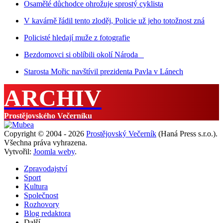
Osamělé důchodce ohrožuje sprostý cyklista
V kavárně řádil tento zloděj, Policie už jeho totožnost zná
Policisté hledají muže z fotografie
Bezdomovci si oblíbili okolí Národa
Starosta Mořic navštívil prezidenta Pavla v Lánech
ARCHIV
Prostějovského Večerníku
Copyright © 2004 - 2026
Prostějovský Večerník
(Haná Press s.r.o.).
Všechna práva vyhrazena.
Vytvořil:
Joomla weby
.
Zpravodajství
Sport
Kultura
Společnost
Rozhovory
Blog redaktora
Další