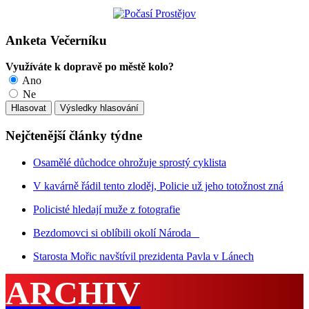
Anketa Večerníku
Využíváte k dopravě po městě kolo?
Ano
Ne
Nejčtenější články týdne
Osamělé důchodce ohrožuje sprostý cyklista
V kavárně řádil tento zloděj, Policie už jeho totožnost zná
Policisté hledají muže z fotografie
Bezdomovci si oblíbili okolí Národa
Starosta Mořic navštívil prezidenta Pavla v Lánech
ARCHIV