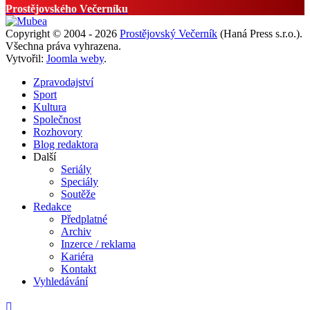
Prostějovského Večerníku
Copyright © 2004 - 2026
Prostějovský Večerník
(Haná Press s.r.o.).
Všechna práva vyhrazena.
Vytvořil:
Joomla weby
.
Zpravodajství
Sport
Kultura
Společnost
Rozhovory
Blog redaktora
Další
Seriály
Speciály
Soutěže
Redakce
Předplatné
Archiv
Inzerce / reklama
Kariéra
Kontakt
Vyhledávání