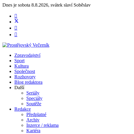
Dnes je
sobota 8.8.2026
,
svátek slaví
Soběslav
Zpravodajství
Sport
Kultura
Společnost
Rozhovory
Blog redaktora
Další
Seriály
Speciály
Soutěže
Redakce
Předplatné
Archiv
Inzerce / reklama
Kariéra