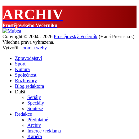
ARCHIV
Prostějovského Večerníku
Copyright © 2004 - 2026
Prostějovský Večerník
(Haná Press s.r.o.).
Všechna práva vyhrazena.
Vytvořil:
Joomla weby
.
Zpravodajství
Sport
Kultura
Společnost
Rozhovory
Blog redaktora
Další
Seriály
Speciály
Soutěže
Redakce
Předplatné
Archiv
Inzerce / reklama
Kariéra