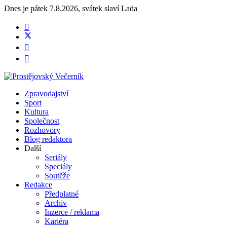
Dnes je
pátek 7.8.2026
,
svátek slaví
Lada
Zpravodajství
Sport
Kultura
Společnost
Rozhovory
Blog redaktora
Další
Seriály
Speciály
Soutěže
Redakce
Předplatné
Archiv
Inzerce / reklama
Kariéra