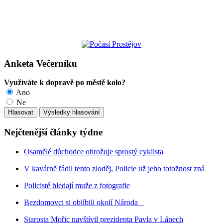
Anketa Večerníku
Využíváte k dopravě po městě kolo?
Ano
Ne
Nejčtenější články týdne
Osamělé důchodce ohrožuje sprostý cyklista
V kavárně řádil tento zloděj, Policie už jeho totožnost zná
Policisté hledají muže z fotografie
Bezdomovci si oblíbili okolí Národa
Starosta Mořic navštívil prezidenta Pavla v Lánech