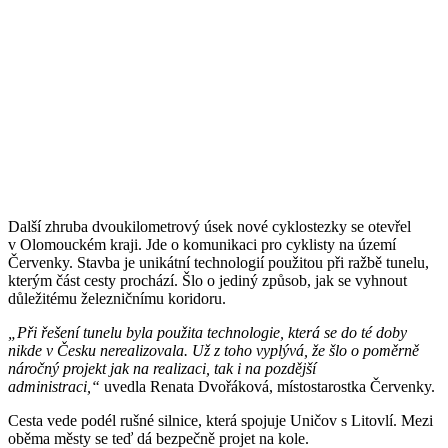
Další zhruba dvoukilometrový úsek nové cyklostezky se otevřel
v Olomouckém kraji. Jde o komunikaci pro cyklisty na území
Červenky. Stavba je unikátní technologií použitou při ražbě tunelu,
kterým část cesty prochází. Šlo o jediný způsob, jak se vyhnout
důležitému železničnímu koridoru.
„Při řešení tunelu byla použita technologie, která se do té doby
nikde v Česku nerealizovala. Už z toho vyplývá, že šlo o poměrně
náročný projekt jak na realizaci, tak i na pozdější
administraci,“
uvedla Renata Dvořáková, místostarostka Červenky.
Cesta vede podél rušné silnice, která spojuje Uničov s Litovlí. Mezi
oběma městy se teď dá bezpečně projet na kole.