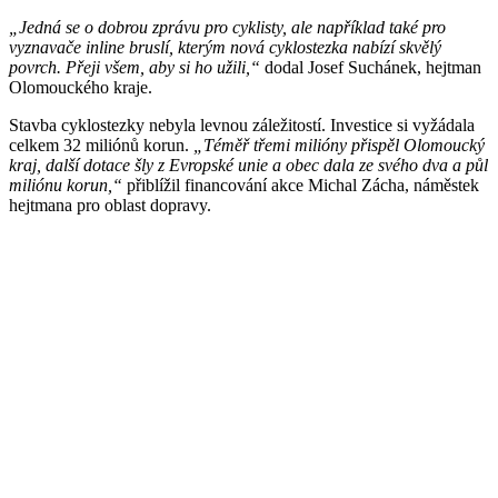
„Jedná se o dobrou zprávu pro cyklisty, ale například také pro
vyznavače inline bruslí, kterým nová cyklostezka nabízí skvělý
povrch. Přeji všem, aby si ho užili,“
dodal Josef Suchánek, hejtman
Olomouckého kraje.
Stavba cyklostezky nebyla levnou záležitostí. Investice si vyžádala
celkem 32 miliónů korun.
„Téměř třemi milióny přispěl Olomoucký
kraj, další dotace šly z Evropské unie a obec dala ze svého dva a půl
miliónu korun,“
přiblížil financování akce Michal Zácha, náměstek
hejtmana pro oblast dopravy.