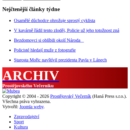
Nejčtenější články týdne
Osamělé důchodce ohrožuje sprostý cyklista
V kavárně řádil tento zloděj, Policie už jeho totožnost zná
Bezdomovci si oblíbili okolí Národa
Policisté hledají muže z fotografie
Starosta Mořic navštívil prezidenta Pavla v Lánech
ARCHIV
Prostějovského Večerníku
Copyright © 2004 - 2026
Prostějovský Večerník
(Haná Press s.r.o.).
Všechna práva vyhrazena.
Vytvořil:
Joomla weby
.
Zpravodajství
Sport
Kultura