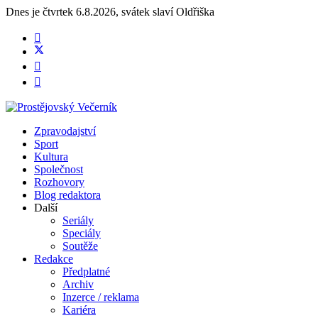
Dnes je
čtvrtek 6.8.2026
,
svátek slaví
Oldřiška
Zpravodajství
Sport
Kultura
Společnost
Rozhovory
Blog redaktora
Další
Seriály
Speciály
Soutěže
Redakce
Předplatné
Archiv
Inzerce / reklama
Kariéra