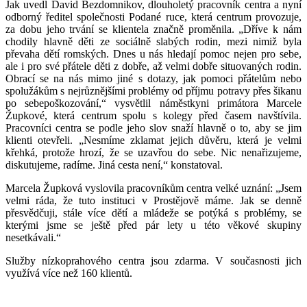
Jak uvedl David Bezdomnikov, dlouholetý pracovník centra a nyní
odborný ředitel společnosti Podané ruce, která centrum provozuje,
za dobu jeho trvání se klientela značně proměnila. „Dříve k nám
chodily hlavně děti ze sociálně slabých rodin, mezi nimiž byla
převaha dětí romských. Dnes u nás hledají pomoc nejen pro sebe,
ale i pro své přátele děti z dobře, až velmi dobře situovaných rodin.
Obrací se na nás mimo jiné s dotazy, jak pomoci přátelům nebo
spolužákům s nejrůznějšími problémy od příjmu potravy přes šikanu
po sebepoškozování,“ vysvětlil náměstkyni primátora Marcele
Župkové, která centrum spolu s kolegy před časem navštívila.
Pracovníci centra se podle jeho slov snaží hlavně o to, aby se jim
klienti otevřeli. „Nesmíme zklamat jejich důvěru, která je velmi
křehká, protože hrozí, že se uzavřou do sebe. Nic nenařizujeme,
diskutujeme, radíme. Jiná cesta není,“ konstatoval.
Marcela Župková vyslovila pracovníkům centra velké uznání: „Jsem
velmi ráda, že tuto instituci v Prostějově máme. Jak se denně
přesvědčuji, stále více dětí a mládeže se potýká s problémy, se
kterými jsme se ještě před pár lety u této věkové skupiny
nesetkávali.“
Služby nízkoprahového centra jsou zdarma. V současnosti jich
využívá více než 160 klientů.