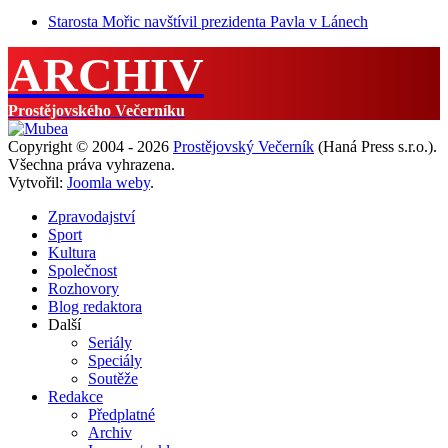
Starosta Mořic navštívil prezidenta Pavla v Lánech
ARCHIV
Prostějovského Večerníku
Copyright © 2004 - 2026
Prostějovský Večerník
(Haná Press s.r.o.).
Všechna práva vyhrazena.
Vytvořil:
Joomla weby
.
Zpravodajství
Sport
Kultura
Společnost
Rozhovory
Blog redaktora
Další
Seriály
Speciály
Soutěže
Redakce
Předplatné
Archiv