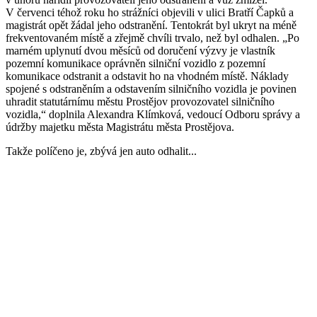
V červenci téhož roku ho strážníci objevili v ulici Bratří Čapků a
magistrát opět žádal jeho odstranění. Tentokrát byl ukryt na méně
frekventovaném místě a zřejmě chvíli trvalo, než byl odhalen. „Po
marném uplynutí dvou měsíců od doručení výzvy je vlastník
pozemní komunikace oprávněn silniční vozidlo z pozemní
komunikace odstranit a odstavit ho na vhodném místě. Náklady
spojené s odstraněním a odstavením silničního vozidla je povinen
uhradit statutárnímu městu Prostějov provozovatel silničního
vozidla,“ doplnila Alexandra Klímková, vedoucí Odboru správy a
údržby majetku města Magistrátu města Prostějova.
Takže políčeno je, zbývá jen auto odhalit...