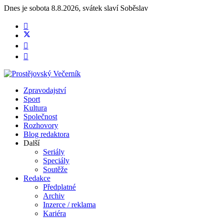
Dnes je
sobota 8.8.2026
,
svátek slaví
Soběslav
Zpravodajství
Sport
Kultura
Společnost
Rozhovory
Blog redaktora
Další
Seriály
Speciály
Soutěže
Redakce
Předplatné
Archiv
Inzerce / reklama
Kariéra