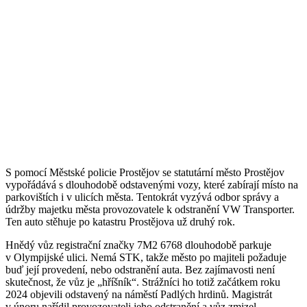
S pomocí Městské policie Prostějov se statutární město Prostějov
vypořádává s dlouhodobě odstavenými vozy, které zabírají místo na
parkovištích i v ulicích města. Tentokrát vyzývá odbor správy a
údržby majetku města provozovatele k odstranění VW Transporter.
Ten auto stěhuje po katastru Prostějova už druhý rok.
Hnědý vůz registrační značky 7M2 6768 dlouhodobě parkuje
v Olympijské ulici. Nemá STK, takže město po majiteli požaduje
buď její provedení, nebo odstranění auta. Bez zajímavosti není
skutečnost, že vůz je „hříšník“. Strážníci ho totiž začátkem roku
2024 objevili odstavený na náměstí Padlých hrdinů. Magistrát
v únoru nařídil provozovateli jeho odstranění a vůz zmizel.