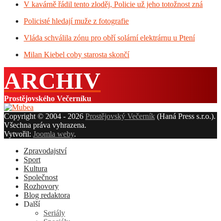
V kavárně řádil tento zloděj, Policie už jeho totožnost zná
Policisté hledají muže z fotografie
Vláda schválila zónu pro obří solární elektrárnu u Ptení
Milan Kiebel coby starosta skončí
ARCHIV
Prostějovského Večerníku
Copyright © 2004 - 2026
Prostějovský Večerník
(Haná Press s.r.o.).
Všechna práva vyhrazena.
Vytvořil:
Joomla weby
.
Zpravodajství
Sport
Kultura
Společnost
Rozhovory
Blog redaktora
Další
Seriály