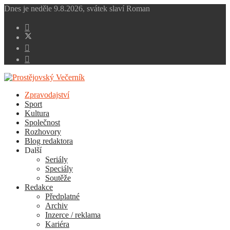
Dnes je
neděle 9.8.2026
,
svátek slaví
Roman
Zpravodajství
Sport
Kultura
Společnost
Rozhovory
Blog redaktora
Další
Seriály
Speciály
Soutěže
Redakce
Předplatné
Archiv
Inzerce / reklama
Kariéra