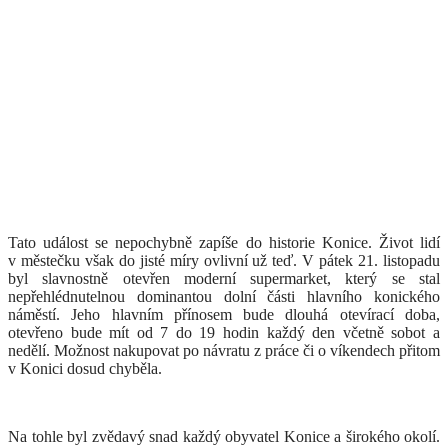
Tato událost se nepochybně zapíše do historie Konice. Život lidí
v městečku však do jisté míry ovlivní už teď. V pátek 21. listopadu
byl slavnostně otevřen moderní supermarket, který se stal
nepřehlédnutelnou dominantou dolní části hlavního konického
náměstí. Jeho hlavním přínosem bude dlouhá otevírací doba,
otevřeno bude mít od 7 do 19 hodin každý den včetně sobot a
nedělí. Možnost nakupovat po návratu z práce či o víkendech přitom
v Konici dosud chyběla.
Na tohle byl zvědavý snad každý obyvatel Konice a širokého okolí.