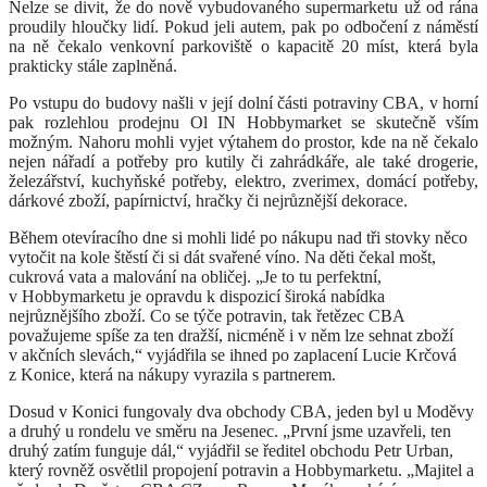
Nelze se divit, že do nově vybudovaného supermarketu už od rána
proudily hloučky lidí. Pokud jeli autem, pak po odbočení z náměstí
na ně čekalo venkovní parkoviště o kapacitě 20 míst, která byla
prakticky stále zaplněná.
Po vstupu do budovy našli v její dolní části potraviny CBA, v horní
pak rozlehlou prodejnu Ol IN Hobbymarket se skutečně vším
možným. Nahoru mohli vyjet výtahem do prostor, kde na ně čekalo
nejen nářadí a potřeby pro kutily či zahrádkáře, ale také drogerie,
železářství, kuchyňské potřeby, elektro, zverimex, domácí potřeby,
dárkové zboží, papírnictví, hračky či nejrůznější dekorace.
Během otevíracího dne si mohli lidé po nákupu nad tři stovky něco
vytočit na kole štěstí či si dát svařené víno. Na děti čekal mošt,
cukrová vata a malování na obličej. „Je to tu perfektní,
v Hobbymarketu je opravdu k dispozicí široká nabídka
nejrůznějšího zboží. Co se týče potravin, tak řetězec CBA
považujeme spíše za ten dražší, nicméně i v něm lze sehnat zboží
v akčních slevách,“ vyjádřila se ihned po zaplacení Lucie Krčová
z Konice, která na nákupy vyrazila s partnerem.
Dosud v Konici fungovaly dva obchody CBA, jeden byl u Moděvy
a druhý u rondelu ve směru na Jesenec. „První jsme uzavřeli, ten
druhý zatím funguje dál,“ vyjádřil se ředitel obchodu Petr Urban,
který rovněž osvětlil propojení potravin a Hobbymarketu. „Majitel a