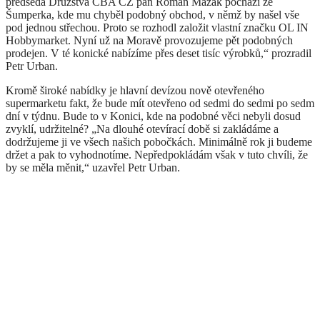
předseda Družstva CBA CZ pan Roman Mazák pochází ze
Šumperka, kde mu chyběl podobný obchod, v němž by našel vše
pod jednou střechou. Proto se rozhodl založit vlastní značku OL IN
Hobbymarket. Nyní už na Moravě provozujeme pět podobných
prodejen. V té konické nabízíme přes deset tisíc výrobků,“ prozradil
Petr Urban.
Kromě široké nabídky je hlavní devízou nově otevřeného
supermarketu fakt, že bude mít otevřeno od sedmi do sedmi po sedm
dní v týdnu. Bude to v Konici, kde na podobné věci nebyli dosud
zvyklí, udržitelné? „Na dlouhé otevírací době si zakládáme a
dodržujeme ji ve všech našich pobočkách. Minimálně rok ji budeme
držet a pak to vyhodnotíme. Nepředpokládám však v tuto chvíli, že
by se měla měnit,“ uzavřel Petr Urban.