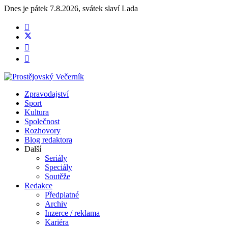
Dnes je
pátek 7.8.2026
,
svátek slaví
Lada
Zpravodajství
Sport
Kultura
Společnost
Rozhovory
Blog redaktora
Další
Seriály
Speciály
Soutěže
Redakce
Předplatné
Archiv
Inzerce / reklama
Kariéra