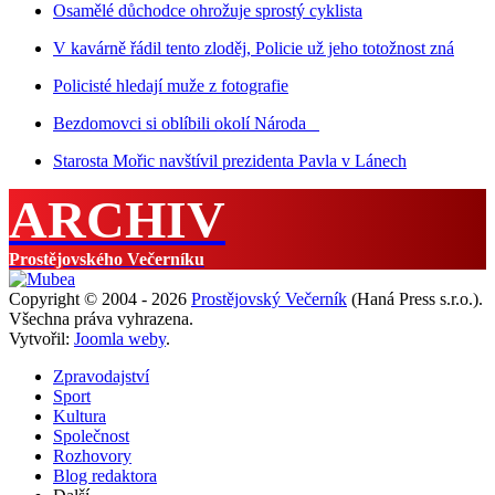
Osamělé důchodce ohrožuje sprostý cyklista
V kavárně řádil tento zloděj, Policie už jeho totožnost zná
Policisté hledají muže z fotografie
Bezdomovci si oblíbili okolí Národa
Starosta Mořic navštívil prezidenta Pavla v Lánech
ARCHIV
Prostějovského Večerníku
Copyright © 2004 - 2026
Prostějovský Večerník
(Haná Press s.r.o.).
Všechna práva vyhrazena.
Vytvořil:
Joomla weby
.
Zpravodajství
Sport
Kultura
Společnost
Rozhovory
Blog redaktora