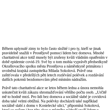
Během uplynulé zimy to bylo často složité i pro ty, kteří se jinak
pravidelně snažili v Prostějově pomoci lidem bez domova. Mnohé
charitativní akce totiž musely být zrušeny kvůli vládním opatřením v
době epidemie covid-19. Své by o tom mohla vyprávět předsedkyně
Okrašlovacího spolku města Prostějova a náměstkyně primátora i
uvolněná krajská zastupitelka Milada Sokolová. Právě ona
zaštiťovala v předešlých pěti letech rozlévání polévek a rozdávání
dalších pokrmů bezdomovcům před místním nádražím.
Právě tato charitativní akce se letos během ledna a února nemohla
uskutečnit kvůli zákazu shromažďování většího počtu osob. „Určitě
mě to hodně mrzí. Pro lidi bez domova a sociálně slabé je covidová
doba také velmi obtížná. Na polévky docházeli také například
sociálně slabí z domu v Kostelecké ulici,“ připomíná Sokolová,
která se ovšem i bez této akce u místního nádraží snaží lidem v