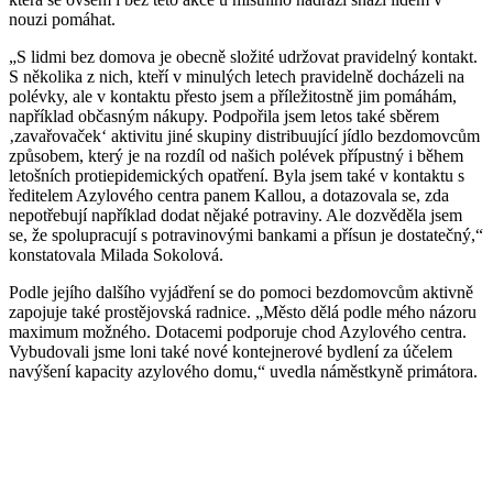
nouzi pomáhat.
„S lidmi bez domova je obecně složité udržovat pravidelný kontakt.
S několika z nich, kteří v minulých letech pravidelně docházeli na
polévky, ale v kontaktu přesto jsem a příležitostně jim pomáhám,
například občasným nákupy. Podpořila jsem letos také sběrem
‚zavařovaček‘ aktivitu jiné skupiny distribuující jídlo bezdomovcům
způsobem, který je na rozdíl od našich polévek přípustný i během
letošních protiepidemických opatření. Byla jsem také v kontaktu s
ředitelem Azylového centra panem Kallou, a dotazovala se, zda
nepotřebují například dodat nějaké potraviny. Ale dozvěděla jsem
se, že spolupracují s potravinovými bankami a přísun je dostatečný,“
konstatovala Milada Sokolová.
Podle jejího dalšího vyjádření se do pomoci bezdomovcům aktivně
zapojuje také prostějovská radnice. „Město dělá podle mého názoru
maximum možného. Dotacemi podporuje chod Azylového centra.
Vybudovali jsme loni také nové kontejnerové bydlení za účelem
navýšení kapacity azylového domu,“ uvedla náměstkyně primátora.