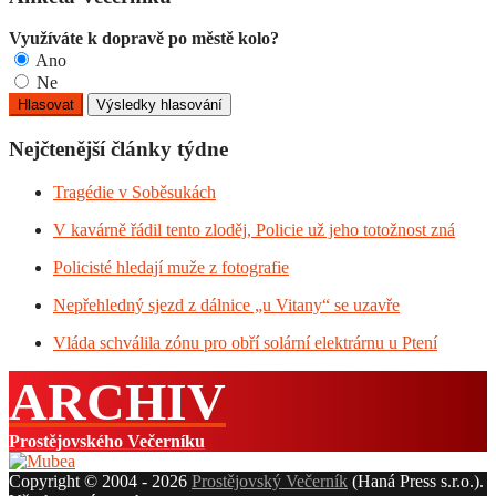
Využíváte k dopravě po městě kolo?
Ano
Ne
Nejčtenější články týdne
Tragédie v Soběsukách
V kavárně řádil tento zloděj, Policie už jeho totožnost zná
Policisté hledají muže z fotografie
Nepřehledný sjezd z dálnice „u Vitany“ se uzavře
Vláda schválila zónu pro obří solární elektrárnu u Ptení
ARCHIV
Prostějovského Večerníku
Copyright © 2004 - 2026
Prostějovský Večerník
(Haná Press s.r.o.).