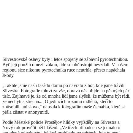
Silvestrovské oslavy byly i letos spojeny se zábavní pyrotechnikou.
Byť její použití omezil zákon, lidé se ohňostrojů nevzdali. V našem
regionu sice nikomu pyrotechnika ruce neutrhla, přesto napáchala
škody.
„Takhle jsme našli fasádu domu po návratu z hor, kde jsme trávili
Silvestra. Fotografie mluví za vše, oprava nás přijde na pěkných pár
tisíc. Zajímavé je, že od mnoha lidí jsme slyšeli, že můžeme být rádi,
že nechytila střecha.... O jedincích rozumu mdlého, kteří to
způsobili, ani slovo," napsala k fotografiím naše čtenářka, která si
přála zůstat v anonymitě.
Podle Městské policie Prostějov hlídky vyjížděly na Silvestra a
Nový rok prověřit pět hlášení. „Ve třech případech se jednalo o
povolené odpalování, jelikož probíhalo na místech, kde to není