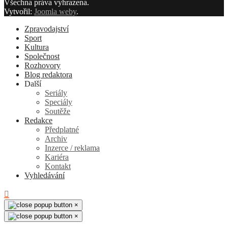
Všechna práva vyhrazena.
Vytvořil:
Joomla weby
.
Zpravodajství
Sport
Kultura
Společnost
Rozhovory
Blog redaktora
Další
Seriály
Speciály
Soutěže
Redakce
Předplatné
Archiv
Inzerce / reklama
Kariéra
Kontakt
Vyhledávání
×
×