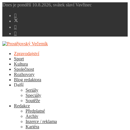
Dnes je
pondělí 10.8.2026
,
svátek slaví
Vavřinec
Zpravodajství
Sport
Kultura
Společnost
Rozhovory
Blog redaktora
Další
Seriály
Speciály
Soutěže
Redakce
Předplatné
Archiv
Inzerce / reklama
Kariéra