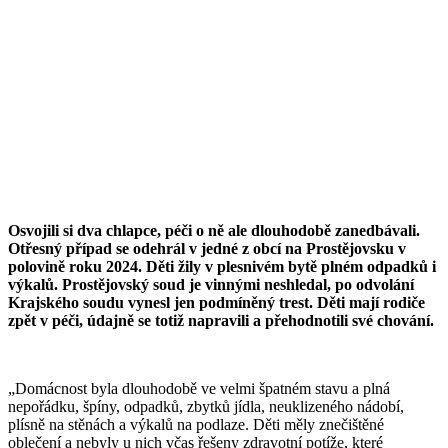
Osvojili si dva chlapce, péči o ně ale dlouhodobě zanedbávali.
Otřesný případ se odehrál v jedné z obcí na Prostějovsku v
polovině roku 2024. Děti žily v plesnivém bytě plném odpadků i
výkalů. Prostějovský soud je vinnými neshledal, po odvolání
Krajského soudu vynesl jen podmíněný trest. Děti mají rodiče
zpět v péči, údajně se totiž napravili a přehodnotili své chování.
„Domácnost byla dlouhodobě ve velmi špatném stavu a plná
nepořádku, špíny, odpadků, zbytků jídla, neuklizeného nádobí,
plísně na stěnách a výkalů na podlaze. Děti měly znečištěné
oblečení a nebyly u nich včas řešeny zdravotní potíže, které