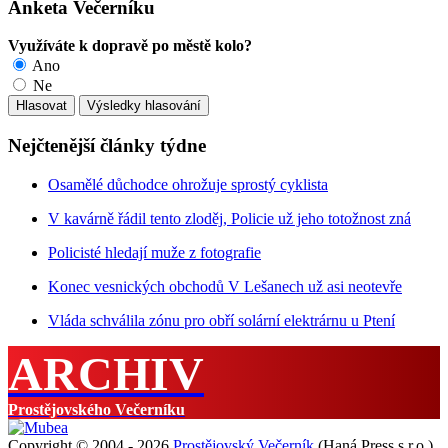
Anketa Večerníku
Využíváte k dopravě po městě kolo?
Ano
Ne
Nejčtenější články týdne
Osamělé důchodce ohrožuje sprostý cyklista
V kavárně řádil tento zloděj, Policie už jeho totožnost zná
Policisté hledají muže z fotografie
Konec vesnických obchodů V Lešanech už asi neotevře
Vláda schválila zónu pro obří solární elektrárnu u Ptení
ARCHIV
Prostějovského Večerníku
Copyright © 2004 - 2026
Prostějovský Večerník
(Haná Press s.r.o.).