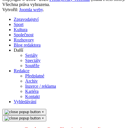
Všechna práva vyhrazena.
Vytvořil:
Joomla weby
.
Zpravodajství
Sport
Kultura
Společnost
Rozhovory
Blog redaktora
Další
Seriály
Speciály
Soutěže
Redakce
Předplatné
Archiv
Inzerce / reklama
Kariéra
Kontakt
Vyhledávání
×
×