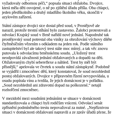
vyžadovaly odbornou péči,“ popsala situaci obžaloba. Dvojice,
která měla děti osvojené, o ně po zjištění úřadu přišla. Oba chlapci,
jeden předškolního a druhý mladšího školního věku, skončili v
azylovém zařízení.
Státní zástupce dvojici sice dostal před soud, v Prostějově ale
narazil, protože trestní stíhání bylo zastaveno. Žalobci protestovali a
odvolací Krajský soud v Brně nařídil nové jednání. Napodruhé tak
prostějovský soud potrestal oba viníky za ohrožování výchovy dítěte
čtyřměsíčním vězením s odkladem na jeden rok. Podle státního
zastupitelství byl ale takový trest stále moc mírný, a tak věc znovu
putovala k odvolacímu brněnskému soudu. „Uložený trest
neodpovídá závažnosti jednání obžalovaných a dopadů na děti.
Obžalovaným chybí sebereflexe a náhled. Trest by měl být
přísnější,“ apelovala ve čtvrtek u soudu státní zástupkyně. Podobně
se vyjádřil i zmocněnec dětí, který konstatoval, že soud nezohlednil
postoj obžalovaných. Dvojice v přípravném řízení nevypovídala, u
osudu popírala vinu a tvrdila, že jejich domácnost je v pořádku.
„Soud nezohlednil ani zdravotní dopad na poškozené,“ netajil
rozhořčení zmocněnec.
V mezidobí mezi soudními jednáními se situace v domácnosti
standardizovala a chlapci byli rodičům vráceni. Odvolací senát
zpřísnění podmíněného trestu nepovažoval za nutné. „Nepříznivou
situaci v domácnosti obžalovaní napravili a ze zpráv úřadů plyne, že