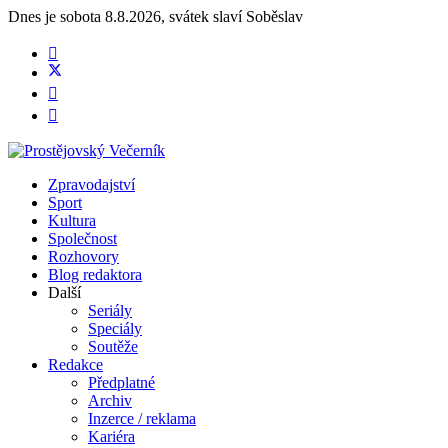
Dnes je
sobota 8.8.2026
,
svátek slaví
Soběslav
Zpravodajství
Sport
Kultura
Společnost
Rozhovory
Blog redaktora
Další
Seriály
Speciály
Soutěže
Redakce
Předplatné
Archiv
Inzerce / reklama
Kariéra