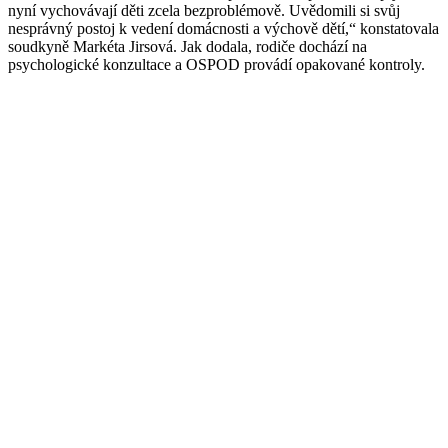
nyní vychovávají děti zcela bezproblémově. Uvědomili si svůj
nesprávný postoj k vedení domácnosti a výchově dětí,“ konstatovala
soudkyně Markéta Jirsová. Jak dodala, rodiče dochází na
psychologické konzultace a OSPOD provádí opakované kontroly.