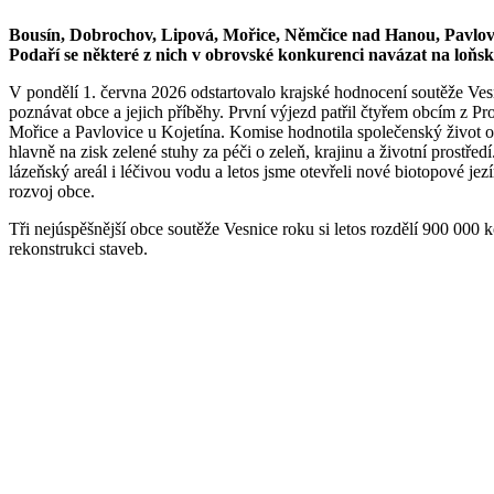
Bousín, Dobrochov, Lipová, Mořice, Němčice nad Hanou, Pavlovice
Podaří se některé z nich v obrovské konkurenci navázat na loňsk
V pondělí 1. června 2026 odstartovalo krajské hodnocení soutěže Ves
poznávat obce a jejich příběhy. První výjezd patřil čtyřem obcím z Pr
Mořice a Pavlovice u Kojetína. Komise hodnotila společenský život obce
hlavně na zisk zelené stuhy za péči o zeleň, krajinu a životní prostředí
lázeňský areál i léčivou vodu a letos jsme otevřeli nové biotopové jez
rozvoj obce.
Tři nejúspěšnější obce soutěže Vesnice roku si letos rozdělí 900 000
rekonstrukci staveb.