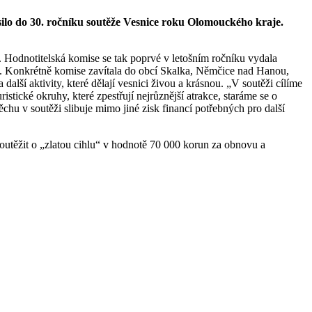
silo do 30. ročníku soutěže Vesnice roku Olomouckého kraje.
 Hodnotitelská komise se tak poprvé v letošním ročníku vydala
voje. Konkrétně komise zavítala do obcí Skalka, Němčice nad Hanou,
alší aktivity, které dělají vesnici živou a krásnou. „V soutěži cílíme
ristické okruhy, které zpestřují nejrůznější atrakce, staráme se o
ěchu v soutěži slibuje mimo jiné zisk financí potřebných pro další
soutěžit o „zlatou cihlu“ v hodnotě 70 000 korun za obnovu a