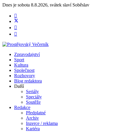
Dnes je
sobota 8.8.2026
,
svátek slaví
Soběslav
Zpravodajství
Sport
Kultura
Společnost
Rozhovory
Blog redaktora
Další
Seriály
Speciály
Soutěže
Redakce
Předplatné
Archiv
Inzerce / reklama
Kariéra