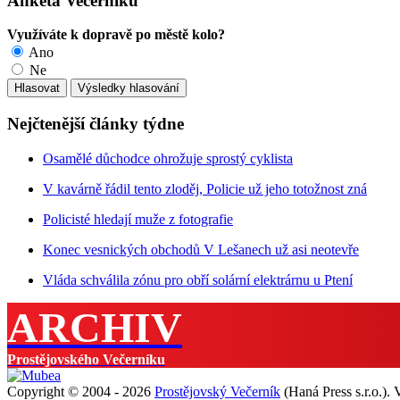
Anketa Večerníku
Využíváte k dopravě po městě kolo?
Ano
Ne
Nejčtenější články týdne
Osamělé důchodce ohrožuje sprostý cyklista
V kavárně řádil tento zloděj, Policie už jeho totožnost zná
Policisté hledají muže z fotografie
Konec vesnických obchodů V Lešanech už asi neotevře
Vláda schválila zónu pro obří solární elektrárnu u Ptení
ARCHIV
Prostějovského Večerníku
Copyright © 2004 - 2026
Prostějovský Večerník
(Haná Press s.r.o.).