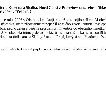
 u Kojetína a Skalka. Hned 7 obcí z Prostějovska se letos přihlá
é vítězství Vrbátek?
nice roku 2026 v Olomouckém kraji, do níž se zapojilo celkem 24 obcí.
ostějovska, které představily to nejlepší ze svého života, aktivit i roz
, péči o zeleň a veřejná prostranství, investice do obecního majetku a d
. Jako obec vlastníme jedenáct hektarů lesa, na našem katastru jsou tři tu
írko,“ nastínil starosta Skalky Antonín Frgal, který si od případného úsp
 korun, dalších 300 000 půjde na speciální ocenění a obce navíc mohou 