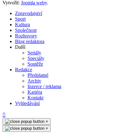
Vytvořil:
Joomla weby
.
Zpravodajství
Sport
Kultura
Společnost
Rozhovory
Blog redaktora
Další
Seriály
Speciály
Soutěže
Redakce
Předplatné
Archiv
Inzerce / reklama
Kariéra
Kontakt
Vyhledávání
×
×