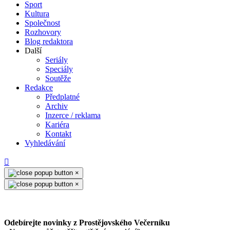
Sport
Kultura
Společnost
Rozhovory
Blog redaktora
Další
Seriály
Speciály
Soutěže
Redakce
Předplatné
Archiv
Inzerce / reklama
Kariéra
Kontakt
Vyhledávání
×
×
Odebírejte novinky z Prostějovského Večerníku