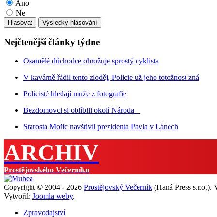
Ano
Ne
Nejčtenější články týdne
Osamělé důchodce ohrožuje sprostý cyklista
V kavárně řádil tento zloděj, Policie už jeho totožnost zná
Policisté hledají muže z fotografie
Bezdomovci si oblíbili okolí Národa
Starosta Mořic navštívil prezidenta Pavla v Lánech
ARCHIV
Prostějovského Večerníku
Copyright © 2004 - 2026
Prostějovský Večerník
(Haná Press s.r.o.).
Vytvořil:
Joomla weby
.
Zpravodajství