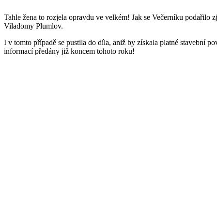
Tahle žena to rozjela opravdu ve velkém! Jak se Večerníku podařilo z
Viladomy Plumlov.
I v tomto případě se pustila do díla, aniž by získala platné stavební 
informací předány již koncem tohoto roku!