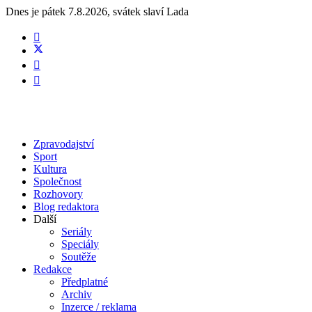
Dnes je
pátek 7.8.2026
,
svátek slaví
Lada
Zpravodajství
Sport
Kultura
Společnost
Rozhovory
Blog redaktora
Další
Seriály
Speciály
Soutěže
Redakce
Předplatné
Archiv
Inzerce / reklama